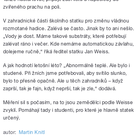
zvířeného prachu na poli.
V zahradnické části školního statku pro změnu vládnou
rozmotané hadice. Zalévá se často. Jinak by to ani nešlo.
„Vody je dost. Máme takové substráty, které potřebují
zalévat ráno i večer. Kde nemáme automatickou závlahu,
dolejeme ručně,“ říká ředitel statku Jan Weiss.
A jak hodnotí letošní léto? „Abnormálně teplé. Ale bylo i
studené. Při žních jsme potřebovali, aby svítilo slunko,
bylo to přesně opačně. Ale u těch zahradníků – když
zaprší, tak je fajn, když neprší, tak je zle,“ dodává.
Měření sil s počasím, na to jsou zemědělci podle Weisse
zvyklí. Pomáhají tady i studenti, pro které je hlavně statek
určený.
autor:
Martin Knitl