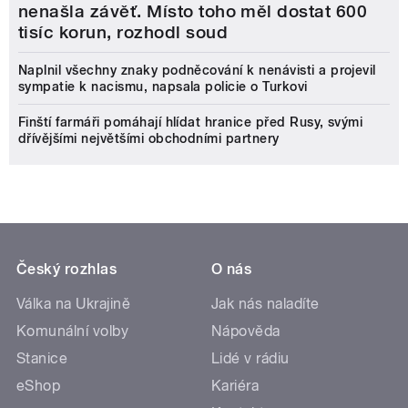
nenašla závěť. Místo toho měl dostat 600
tisíc korun, rozhodl soud
Naplnil všechny znaky podněcování k nenávisti a projevil
sympatie k nacismu, napsala policie o Turkovi
Finští farmáři pomáhají hlídat hranice před Rusy, svými
dřívějšími největšími obchodními partnery
Český rozhlas
O nás
Válka na Ukrajině
Jak nás naladíte
Komunální volby
Nápověda
Stanice
Lidé v rádiu
eShop
Kariéra