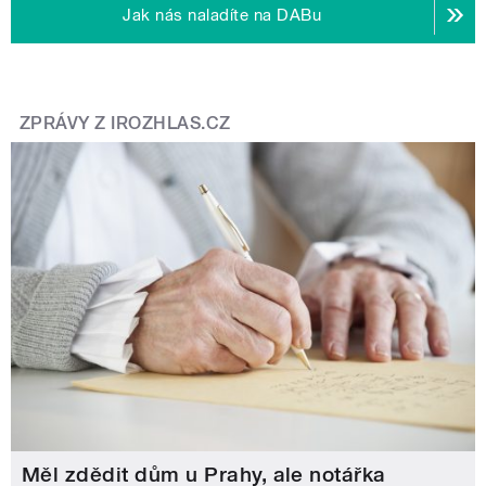
Jak nás naladíte na DABu
ZPRÁVY Z IROZHLAS.CZ
Měl zdědit dům u Prahy, ale notářka