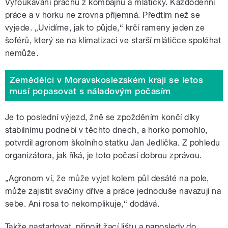
Vyfoukávání prachu z kombajnu a mlátičky. Každodenní
práce a v horku ne zrovna příjemná. Předtím než se
vyjede. „Uvidíme, jak to půjde,“ krčí rameny jeden ze
šoférů, který se na klimatizaci ve starší mlátičce spoléhat
nemůže.
Zemědělci v Moravskoslezském kraji se letos
musí popasovat s náladovým počasím
Je to poslední výjezd, žně se zpožděním končí díky
stabilnímu podnebí v těchto dnech, a horko pomohlo,
potvrdil agronom školního statku Jan Jedlička. Z pohledu
organizátora, jak říká, je toto počasí dobrou zprávou.
„Agronom ví, že může vyjet kolem půl desáté na pole,
může zajistit svačiny dříve a práce jednoduše navazují na
sebe. Ani rosa to nekomplikuje,“ dodává.
Takže nastartovat, připojit žací lištu a naposledy do