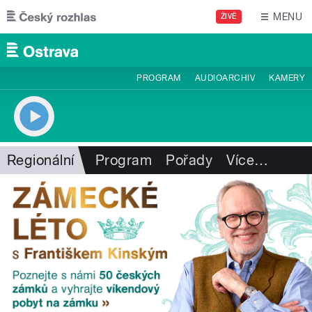
Přejít k hlavnímu obsahu
MENU
ŽIVĚ
PROGRAM
AUDIOARCHIV
KAMERY
Regionální
Program
Pořady
Více
…