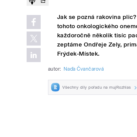
Jak se pozná rakovina plic
tohoto onkologického onemo
každoročně několik tisíc pa
zeptáme Ondřeje Zely, prim
Frýdek-Místek.
autor:
Naďa Čvančarová
Všechny díly pořadu na mujRozhlas