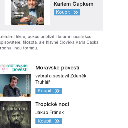
Karlem Čapkem
Koupit
Literární fikce, pokus přiblížit literární nadsázkou
spisovatele, filozofa, ale hlavně člověka Karla Čapka
trochu jinou formou.
Moravské pověsti
vybral a sestavil Zdeněk
Truhlář
Koupit
Tropické noci
Jakub Fránek
Koupit