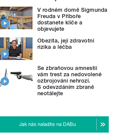
V rodném domě Sigmunda
Freuda v Příboře
dostanete klíče a
objevujete
Obezita, její zdravotní
rizika a léčba
Se zbraňovou amnestií
vám trest za nedovolené
ozbrojování nehrozí.
S odevzdáním zbraně
neotálejte
Jak nás naladíte na DABu