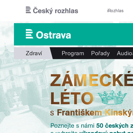
Přejít k hlavnímu obsahu
iRozhlas
Zdraví
Program
Pořady
Audio