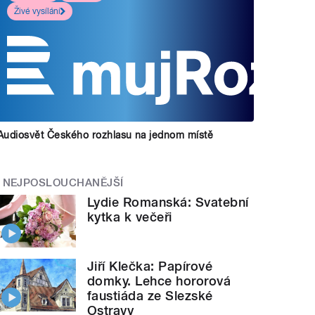
Živé vysílání
Audiosvět Českého rozhlasu na jednom místě
NEJPOSLOUCHANĚJŠÍ
Lydie Romanská: Svatební
kytka k večeři
Jiří Klečka: Papírové
domky. Lehce hororová
faustiáda ze Slezské
Ostravy