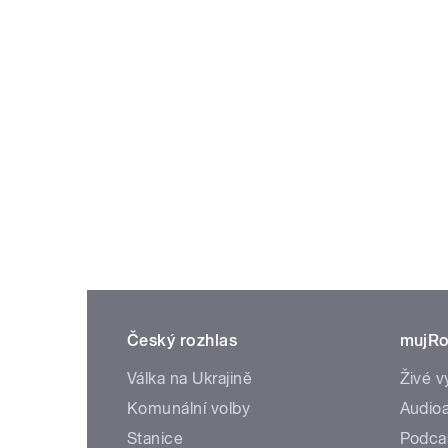
Český rozhlas
mujRo
Válka na Ukrajině
Živé v
Komunální volby
Audioa
Stanice
Podca