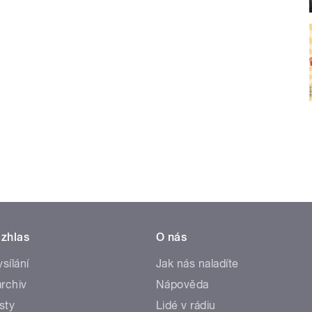
zhlas
O nás
ysílání
Jak nás naladíte
rchiv
Nápověda
sty
Lidé v rádiu