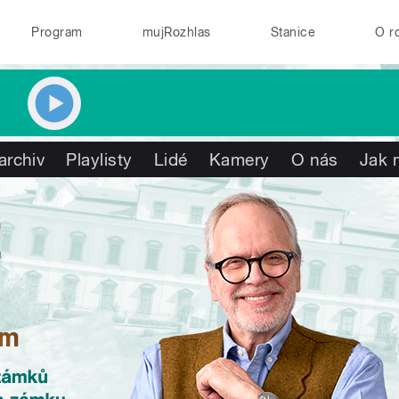
Program
mujRozhlas
Stanice
O r
archiv
Playlisty
Lidé
Kamery
O nás
Jak 