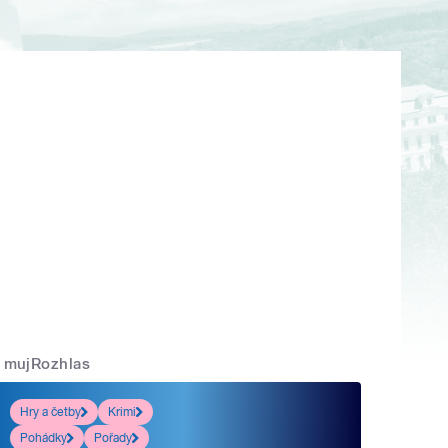
mujRozhlas
Hry a četby
Krimi
Pohádky
Pořady