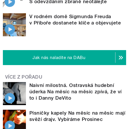
S odevzdáním zbraně neotálejte
V rodném domě Sigmunda Freuda
v Příboře dostanete klíče a objevujete
Jak nás naladíte na DABu
VÍCE Z POŘADU
Naivní milostná. Ostravská hudební
úderka Na měsíc na měsíc zpívá, že ví
to i Danny DeVito
Písničky kapely Na měsíc na měsíc mají
svěží drajv. Vybíráme Prosinec