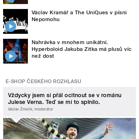
Václav Kramář a The UniQues v písni
Nepomohu
Nahrávka v mnohem unikátní.
Hyperboloid Jakuba Zitka má plusů víc
než dost
E-SHOP ČESKÉHO ROZHLASU
Vždycky jsem si přál ocitnout se v románu
Julese Verna. Teď se mi to splnilo.
Václav Žmolík, moderátor