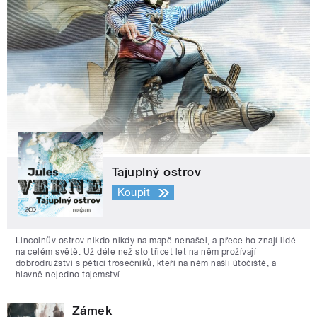
Tajuplný ostrov
Koupit
Lincolnův ostrov nikdo nikdy na mapě nenašel, a přece ho znají lidé
na celém světě. Už déle než sto třicet let na něm prožívají
dobrodružství s pěticí trosečníků, kteří na něm našli útočiště, a
hlavně nejedno tajemství.
Zámek