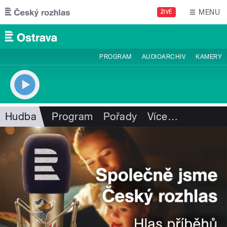
Přejít k hlavnímu obsahu
MENU
ŽIVĚ
PROGRAM
AUDIOARCHIV
KAMERY
Hudba
Program
Pořady
Více
…