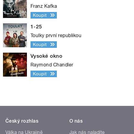
Franz Kafka
Koupit
1-25
Toulky první republikou
Koupit
Vysoké okno
Raymond Chandler
Koupit
Český rozhlas
O nás
Válka na Ukrajině
Jak nás naladíte