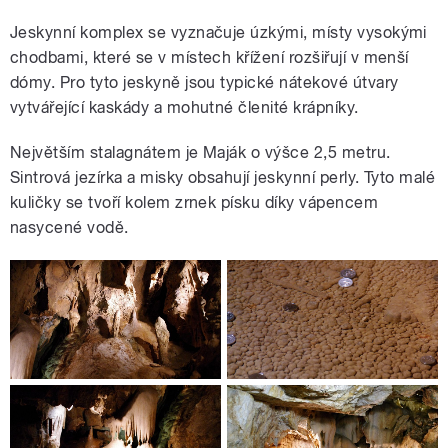
Jeskynní komplex se vyznačuje úzkými, místy vysokými
chodbami, které se v místech křížení rozšiřují v menší
dómy. Pro tyto jeskyně jsou typické nátekové útvary
vytvářející kaskády a mohutné členité krápníky.
Největším stalagnátem je Maják o výšce 2,5 metru.
Sintrová jezírka a misky obsahují jeskynní perly. Tyto malé
kuličky se tvoří kolem zrnek písku díky vápencem
nasycené vodě.