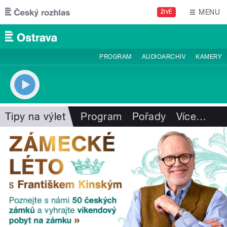
Přejít k hlavnímu obsahu
MENU
ŽIVĚ
PROGRAM
AUDIOARCHIV
KAMERY
Tipy na výlet
Program
Pořady
Více
…