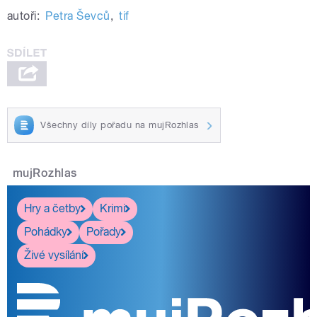
autoři:
Petra Ševců
,
tif
Všechny díly pořadu na mujRozhlas
mujRozhlas
Hry a četby
Krimi
Pohádky
Pořady
Živé vysílání