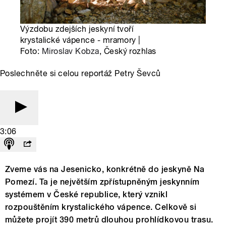
Výzdobu zdejších jeskyní tvoří
krystalické vápence - mramory |
Foto:
Miroslav Kobza
, Český rozhlas
Poslechněte si celou reportáž Petry Ševců
3:06
Zveme vás na Jesenicko, konkrétně do jeskyně Na
Pomezí. Ta je největším zpřístupněným jeskynním
systémem v České republice, který vznikl
rozpouštěním krystalického vápence. Celkově si
můžete projít 390 metrů dlouhou prohlídkovou trasu.