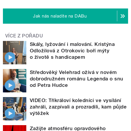
Jak nás naladíte na DABu
VÍCE Z POŘADU
Skály, lyžování i malování. Kristýna
Odložilová z Otrokovic boří mýty
o životě s handicapem
Středověký Velehrad ožívá v novém
dobrodružném románu Legenda o snu
od Petra Hudce
VIDEO: Tříkráloví koledníci ve vysílání
zahráli, zazpívali a prozradili, kam půjde
výtěžek
Zažijte atmosféru opravdového