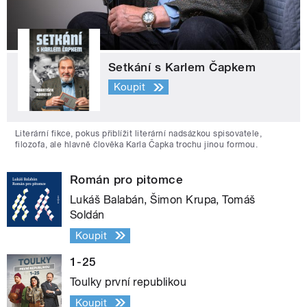
Setkání s Karlem Čapkem
Koupit
Literární fikce, pokus přiblížit literární nadsázkou spisovatele,
filozofa, ale hlavně člověka Karla Čapka trochu jinou formou.
Román pro pitomce
Lukáš Balabán, Šimon Krupa, Tomáš
Soldán
Koupit
1-25
Toulky první republikou
Koupit