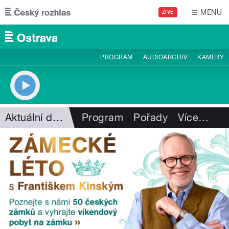
Přejít k hlavnímu obsahu
MENU
ŽIVĚ
PROGRAM
AUDIOARCHIV
KAMERY
Aktuální dění
Program
Pořady
Více
…