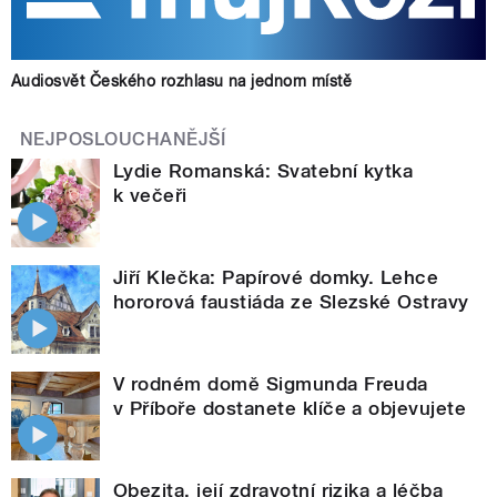
Audiosvět Českého rozhlasu na jednom místě
NEJPOSLOUCHANĚJŠÍ
Lydie Romanská: Svatební kytka
k večeři
Jiří Klečka: Papírové domky. Lehce
hororová faustiáda ze Slezské Ostravy
V rodném domě Sigmunda Freuda
v Příboře dostanete klíče a objevujete
Obezita, její zdravotní rizika a léčba