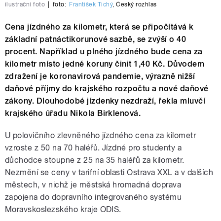
ilustrační foto
|
foto:
František Tichý
,
Český rozhlas
Cena jízdného za kilometr, která se připočítává k
základní patnáctikorunové sazbě, se zvýší o 40
procent. Například u plného jízdného bude cena za
kilometr místo jedné koruny činit 1,40 Kč. Důvodem
zdražení je koronavirová pandemie, výrazně nižší
daňové příjmy do krajského rozpočtu a nové daňové
zákony. Dlouhodobé jízdenky nezdraží, řekla mluvčí
krajského úřadu Nikola Birklenová.
U polovičního zlevněného jízdného cena za kilometr
vzroste z 50 na 70 haléřů. Jízdné pro studenty a
důchodce stoupne z 25 na 35 haléřů za kilometr.
Nezmění se ceny v tarifní oblasti Ostrava XXL a v dalších
městech, v nichž je městská hromadná doprava
zapojena do dopravního integrovaného systému
Moravskoslezského kraje ODIS.