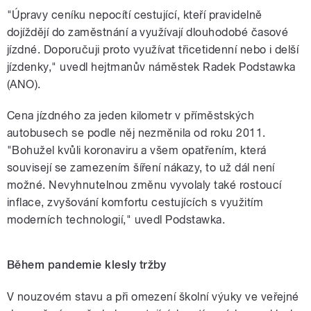
"Úpravy ceníku nepocítí cestující, kteří pravidelně
dojíždějí do zaměstnání a využívají dlouhodobé časové
jízdné. Doporučuji proto využívat třicetidenní nebo i delší
jízdenky," uvedl hejtmanův náměstek Radek Podstawka
(ANO).
Cena jízdného za jeden kilometr v příměstských
autobusech se podle něj nezměnila od roku 2011.
"Bohužel kvůli koronaviru a všem opatřením, která
souvisejí se zamezením šíření nákazy, to už dál není
možné. Nevyhnutelnou změnu vyvolaly také rostoucí
inflace, zvyšování komfortu cestujících s využitím
moderních technologií," uvedl Podstawka.
Během pandemie klesly tržby
V nouzovém stavu a při omezení školní výuky ve veřejné