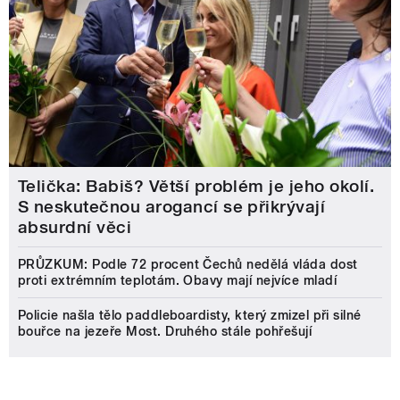
Telička: Babiš? Větší problém je jeho okolí.
S neskutečnou arogancí se přikrývají
absurdní věci
PRŮZKUM: Podle 72 procent Čechů nedělá vláda dost
proti extrémním teplotám. Obavy mají nejvíce mladí
Policie našla tělo paddleboardisty, který zmizel při silné
bouřce na jezeře Most. Druhého stále pohřešují