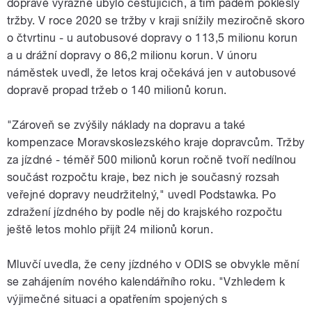
dopravě výrazně ubylo cestujících, a tím pádem poklesly
tržby. V roce 2020 se tržby v kraji snížily meziročně skoro
o čtvrtinu - u autobusové dopravy o 113,5 milionu korun
a u drážní dopravy o 86,2 milionu korun. V únoru
náměstek uvedl, že letos kraj očekává jen v autobusové
dopravě propad tržeb o 140 milionů korun.
"Zároveň se zvýšily náklady na dopravu a také
kompenzace Moravskoslezského kraje dopravcům. Tržby
za jízdné - téměř 500 milionů korun ročně tvoří nedílnou
součást rozpočtu kraje, bez nich je současný rozsah
veřejné dopravy neudržitelný," uvedl Podstawka. Po
zdražení jízdného by podle něj do krajského rozpočtu
ještě letos mohlo přijít 24 milionů korun.
Mluvčí uvedla, že ceny jízdného v ODIS se obvykle mění
se zahájením nového kalendářního roku. "Vzhledem k
výjimečné situaci a opatřením spojených s