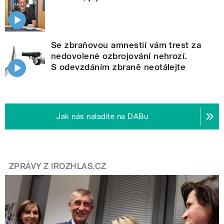
Se zbraňovou amnestií vám trest za
nedovolené ozbrojování nehrozí.
S odevzdáním zbraně neotálejte
Jak nás naladíte na DABu
ZPRÁVY Z IROZHLAS.CZ