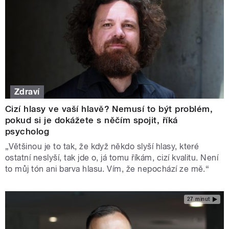
Zdraví
Cizí hlasy ve vaší hlavě? Nemusí to být problém,
pokud si je dokážete s něčím spojit, říká
psycholog
„Většinou je to tak, že když někdo slyší hlasy, které
ostatní neslyší, tak jde o, já tomu říkám, cizí kvalitu. Není
to můj tón ani barva hlasu. Vím, že nepochází ze mě.“
27 minut