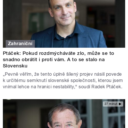
Zahraniční
Ptáček: Pokud rozdmýcháváte zlo, může se to
snadno obrátit i proti vám. A to se stalo na
Slovensku
„Pevně věřím, že tento úplně šílený projev násilí povede
k určitému semknutí slovenské společnosti, kterou jsem
vnímal lehce na hranici nestability,“ soudí Radek Ptáček.
27 minut