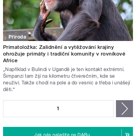
Příroda
Primatoložka: Zalidnění a vytěžování krajiny
ohrožuje primáty i tradiční komunity v rovníkové
Africe
„Například v Bulindi v Ugandě je ten kontakt extrémní.
Šimpanzi tam žijí na kilometru čtverečním, kde se
neuživí. Takže chodí na pole a do vesnic a třeba i unášejí
děti.“
STRÁNKY
1
n
Jak nás naladíte na DABu