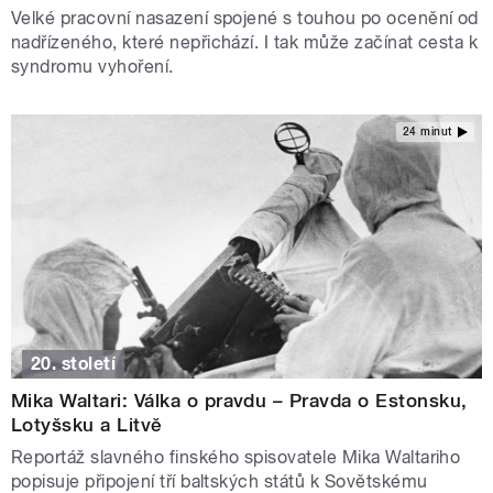
Velké pracovní nasazení spojené s touhou po ocenění od
nadřízeného, které nepřichází. I tak může začínat cesta k
syndromu vyhoření.
24 minut
20. století
Mika Waltari: Válka o pravdu – Pravda o Estonsku,
Lotyšsku a Litvě
Reportáž slavného finského spisovatele Mika Waltariho
popisuje připojení tří baltských států k Sovětskému