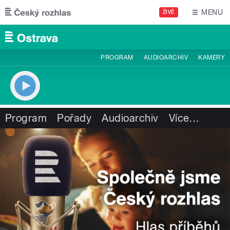
Přejít k hlavnímu obsahu
MENU
ŽIVĚ
PROGRAM
AUDIOARCHIV
KAMERY
Program
Pořady
Audioarchiv
Více
…