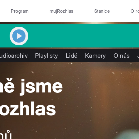
Program
mujRozhlas
Stanice
O r
udioarchiv
Playlisty
Lidé
Kamery
O nás