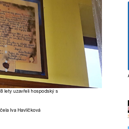
8 lety uzavřeli hospodský s
čela Iva Havlíčková