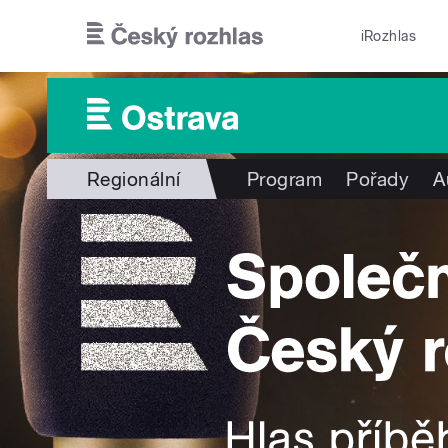
Přejít k hlavnímu obsahu
iRozhlas
Regionální
Program
Pořady
A