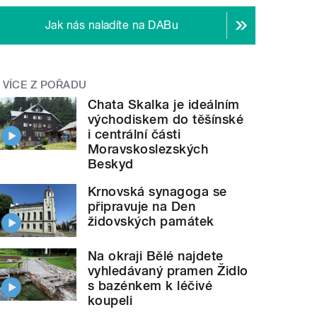
Jak nás naladíte na DABu
VÍCE Z POŘADU
Chata Skalka je ideálním
východiskem do těšínské
i centrální části
Moravskoslezských
Beskyd
Krnovská synagoga se
připravuje na Den
židovských památek
Na okraji Bělé najdete
vyhledávaný pramen Židlo
s bazénkem k léčivé
koupeli