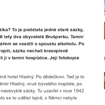
lka? To je podstata jedné staré sázky,
78 lety dva obyvatelé Brušperku. Tamní
ářem se vsadili o spoustu alkoholu. Po
opili, sázku nechali krasopisně
i ji v tamní hospůdce. Její fotokopie
tně hotel Hladný. Po dědečkovi. Teď je to
dimír Hladný, vnuk bývalého majitele, po
neobvyklé sázky. Tu uzavřel v roce 1942
o se to udělat tajně, s Němci nebyla