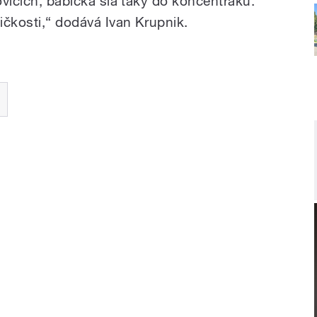
kovicích, babička šla taky do koncentráku.
ličkosti,“ dodává Ivan Krupnik.