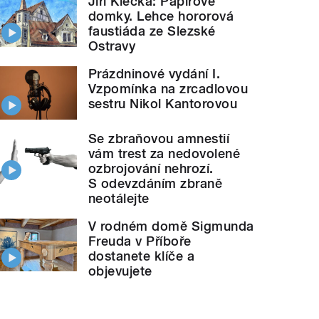
Jiří Klečka: Papírové
domky. Lehce hororová
faustiáda ze Slezské
Ostravy
Prázdninové vydání I.
Vzpomínka na zrcadlovou
sestru Nikol Kantorovou
Se zbraňovou amnestií
vám trest za nedovolené
ozbrojování nehrozí.
S odevzdáním zbraně
neotálejte
V rodném domě Sigmunda
Freuda v Příboře
dostanete klíče a
objevujete