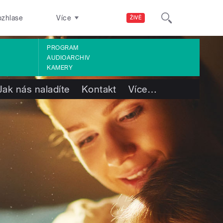
ozhlase
Více
ŽIVĚ
PROGRAM
AUDIOARCHIV
KAMERY
Jak nás naladíte
Kontakt
Více
…