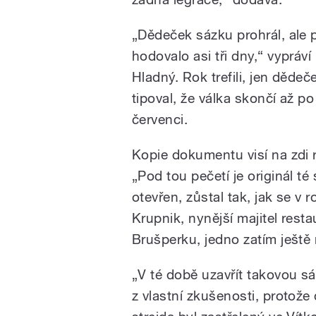
„Dědeček sázku prohrál, ale p
hodovalo asi tři dny,“ vypráví
Hladný. Rok trefili, jen dědeč
tipoval, že válka skončí až po
červenci.
Kopie dokumentu visí na zdi 
„Pod tou pečetí je originál t
otevřen, zůstal tak, jak se v
Krupnik, nynější majitel resta
Brušperku, jedno zatím ještě 
„V té době uzavřít takovou s
z vlastní zkušenosti, protož