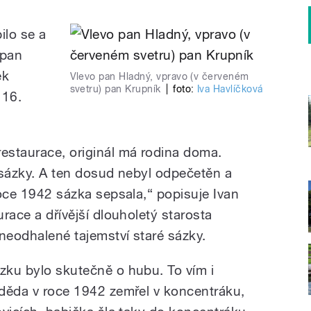
ilo se a
 pan
ek
Vlevo pan Hladný, vpravo (v červeném
svetru) pan Krupník
|
foto:
Iva Havlíčková
 16.
restaurace, originál má rodina doma.
é sázky. A ten dosud nebyl odpečetěn a
 roce 1942 sázka sepsala,“ popisuje Ivan
urace a dřívější dlouholetý starosta
neodhalené tajemství staré sázky.
ázku bylo skutečně o hubu. To vím i
e děda v roce 1942 zemřel v koncentráku,