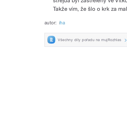
strejda byl zastřelený ve Vít
Takže vím, že šlo o krk za ma
autor:
iha
Všechny díly pořadu na mujRozhlas