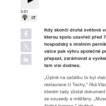
3:01
Kdy skončí druhá světová vá
kterou spolu uzavřeli před 
hospodský s místním perník
válce pak výhru společně pr
přepsat, zarámovat a vyvěsil
tam visí dodnes.
„Úplně na začátku to byl vlas
restaurace U Tochy,“ říká Vla
kterém tady zůstal dokument 
se sousedy a měšťany. „Musel
žádná legrace,“ dodává.