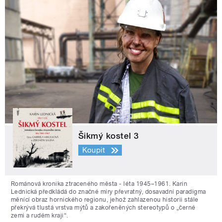
Šikmý kostel 3
Koupit
Románová kronika ztraceného města - léta 1945–1961. Karin
Lednická předkládá do značné míry převratný, dosavadní paradigma
měnící obraz hornického regionu, jehož zahlazenou historii stále
překrývá tlustá vrstva mýtů a zakořeněných stereotypů o „černé
zemi a rudém kraji“.