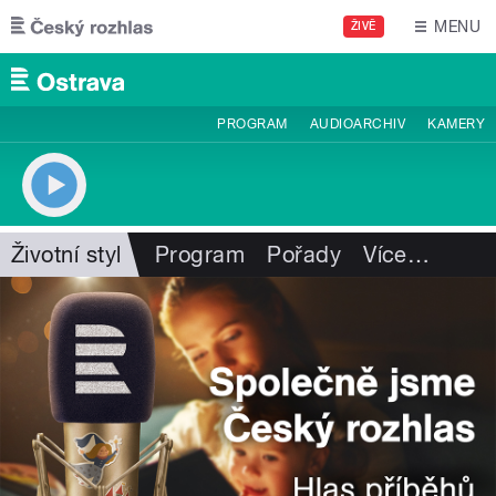
Přejít k hlavnímu obsahu
MENU
ŽIVĚ
PROGRAM
AUDIOARCHIV
KAMERY
Životní styl
Program
Pořady
Více
…