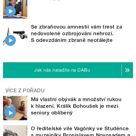
Se zbraňovou amnestií vám trest za
nedovolené ozbrojování nehrozí.
S odevzdáním zbraně neotálejte
Jak nás naladíte na DABu
VÍCE Z POŘADU
Má vlastní obývák a množství rukou
k hlazení. Králík Bohoušek je mezi
seniory oblíbený
O ředitelské vile Vagónky ve Studénce
s muzejníky Bronislavem Novosadem a