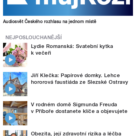
Audiosvět Českého rozhlasu na jednom místě
NEJPOSLOUCHANĚJŠÍ
Lydie Romanská: Svatební kytka
k večeři
Jiří Klečka: Papírové domky. Lehce
hororová faustiáda ze Slezské Ostravy
V rodném domě Sigmunda Freuda
v Příboře dostanete klíče a objevujete
Obezita, její zdravotní rizika a léčba