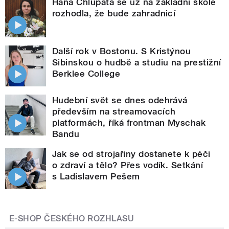
Hana Chlupatá se už na základní škole
rozhodla, že bude zahradnicí
Další rok v Bostonu. S Kristýnou
Sibinskou o hudbě a studiu na prestižní
Berklee College
Hudební svět se dnes odehrává
především na streamovacích
platformách, říká frontman Myschak
Bandu
Jak se od strojařiny dostanete k péči
o zdraví a tělo? Přes vodík. Setkání
s Ladislavem Pešem
E-SHOP ČESKÉHO ROZHLASU