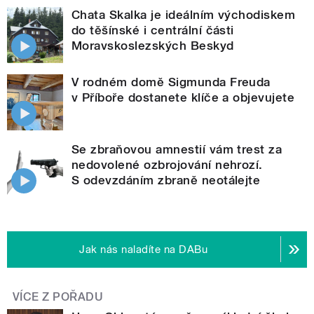
Chata Skalka je ideálním východiskem
do těšínské i centrální části
Moravskoslezských Beskyd
V rodném domě Sigmunda Freuda
v Příboře dostanete klíče a objevujete
Se zbraňovou amnestií vám trest za
nedovolené ozbrojování nehrozí.
S odevzdáním zbraně neotálejte
Jak nás naladíte na DABu
VÍCE Z POŘADU