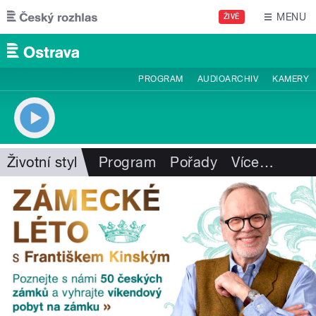
Přejít k hlavnímu obsahu
MENU
ŽIVĚ
PROGRAM
AUDIOARCHIV
KAMERY
Životní styl
Program
Pořady
Více
…