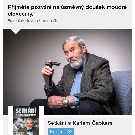
Přijměte pozvání na úsměvný doušek moudré
člověčiny.
František Novotný, moderátor
Setkání s Karlem Čapkem
Koupit