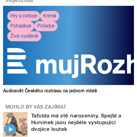
mujRozhlas
Hry a četby
Krimi
Pohádky
Pořady
Živé vysílání
Audiosvět Českého rozhlasu na jednom místě
MOHLO BY VÁS ZAJÍMAT
Taťulda má sté narozeniny. Spejbl a
Hurvínek jsou nejdéle vystupující
dvojice loutek