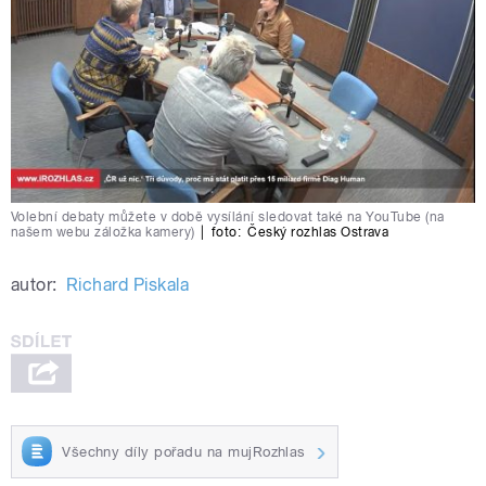
Volební debaty můžete v době vysílání sledovat také na YouTube (na
našem webu záložka kamery)
|
foto:
Český rozhlas Ostrava
autor:
Richard Piskala
Všechny díly pořadu na mujRozhlas