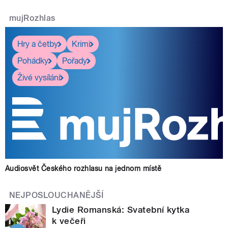
mujRozhlas
Hry a četby
Krimi
Pohádky
Pořady
Živé vysílání
Audiosvět Českého rozhlasu na jednom místě
NEJPOSLOUCHANĚJŠÍ
Lydie Romanská: Svatební kytka
k večeři