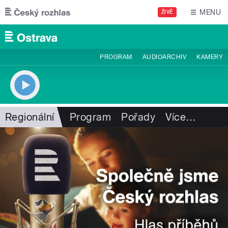
Přejít k hlavnímu obsahu
MENU
ŽIVĚ
PROGRAM
AUDIOARCHIV
KAMERY
Regionální
Program
Pořady
Více
…