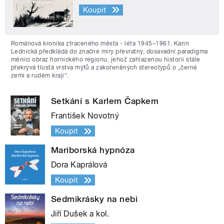
Koupit
Románová kronika ztraceného města - léta 1945–1961. Karin
Lednická předkládá do značné míry převratný, dosavadní paradigma
měnící obraz hornického regionu, jehož zahlazenou historii stále
překrývá tlustá vrstva mýtů a zakořeněných stereotypů o „černé
zemi a rudém kraji“.
Setkání s Karlem Čapkem
František Novotný
Koupit
Mariborská hypnóza
Dora Kaprálová
Koupit
Sedmikrásky na nebi
Jiří Dušek a kol.