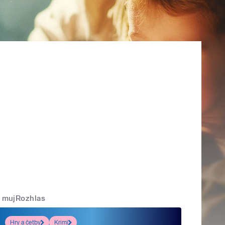
mujRozhlas
Hry a četby
Krimi