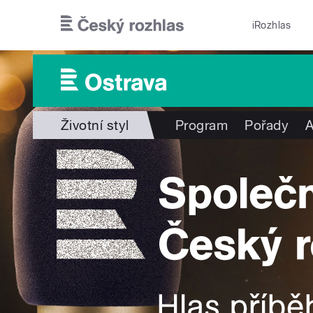
Přejít k hlavnímu obsahu
iRozhlas
Životní styl
Program
Pořady
A