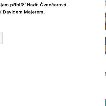
jem přiblíží Naďa Čvančarová
ní Davidem Majerem.