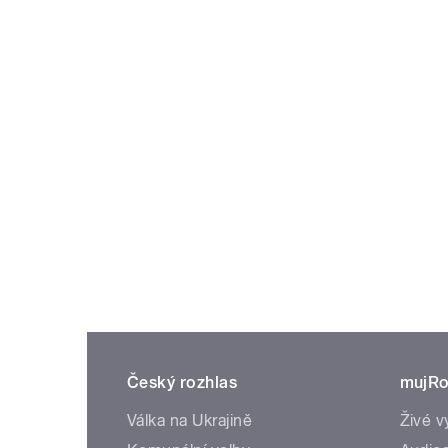
Český rozhlas
mujRo
Válka na Ukrajině
Živé v