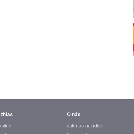
zhlas
O nás
ysílání
Jak nás naladíte