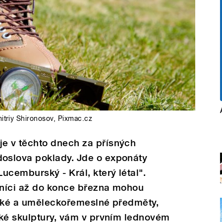
itriy Shironosov, Pixmac.cz
e v těchto dnech za přísných
oslova poklady. Jde o exponáty
ucemburský - Král, který létal".
ěvníci až do konce března mohou
ické a uměleckořemeslné předměty,
ěké skulptury, vám v prvním lednovém