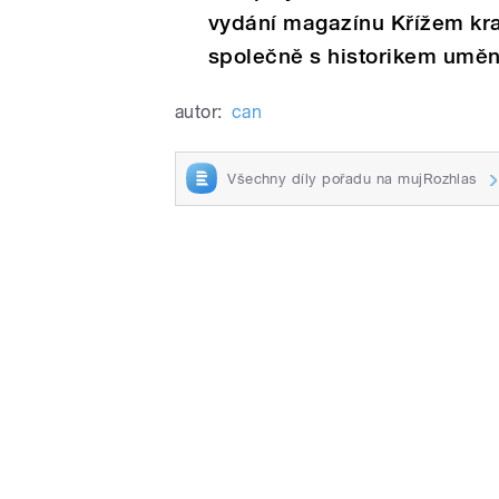
vydání magazínu Křížem kra
společně s historikem umě
autor:
can
Všechny díly pořadu na mujRozhlas