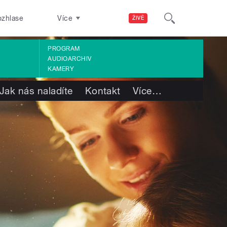
ozhlase
Více
ŽIVĚ
PROGRAM
AUDIOARCHIV
KAMERY
Jak nás naladíte
Kontakt
Více
…