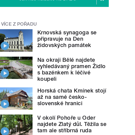
VÍCE Z POŘADU
Krnovská synagoga se
připravuje na Den
židovských památek
Na okraji Bělé najdete
vyhledávaný pramen Židlo
s bazénkem k léčivé
koupeli
Horská chata Kmínek stojí
až na samé česko-
slovenské hranici
V okolí Pohoře u Oder
najdete Zlatý důl. Těžila se
tam ale stříbrná ruda