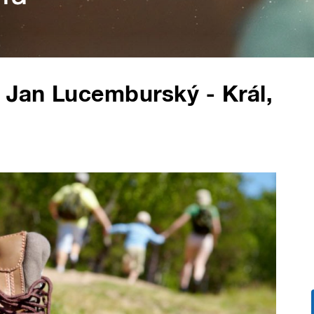
 Jan Lucemburský - Král,