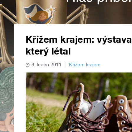
Křížem krajem: výstava
který létal
3. leden 2011
Křížem krajem