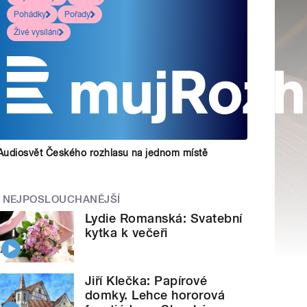
Pohádky
Pořady
Živé vysílání
Audiosvět Českého rozhlasu na jednom místě
NEJPOSLOUCHANĚJŠÍ
Lydie Romanská: Svatební
kytka k večeři
Jiří Klečka: Papírové
domky. Lehce hororová