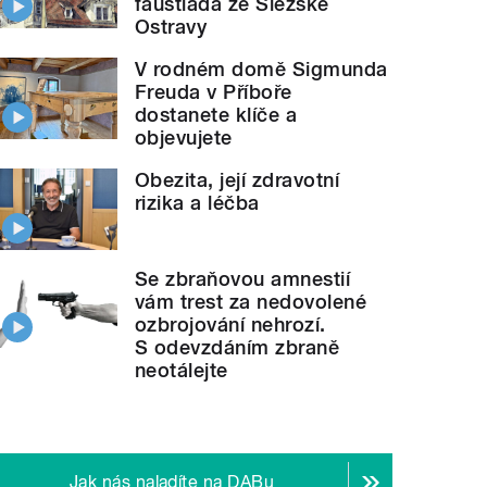
faustiáda ze Slezské
Ostravy
V rodném domě Sigmunda
Freuda v Příboře
dostanete klíče a
objevujete
Obezita, její zdravotní
rizika a léčba
Se zbraňovou amnestií
vám trest za nedovolené
ozbrojování nehrozí.
S odevzdáním zbraně
neotálejte
Jak nás naladíte na DABu