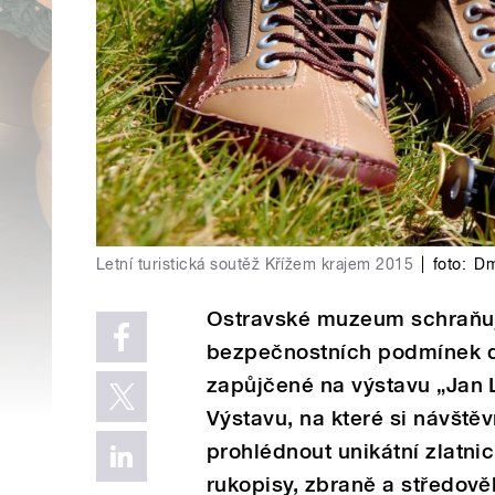
Letní turistická soutěž Křížem krajem 2015
|
foto:
Dm
Ostravské muzeum schraňuj
bezpečnostních podmínek d
zapůjčené na výstavu „Jan L
Výstavu, na které si návšt
prohlédnout unikátní zlatn
rukopisy, zbraně a středov