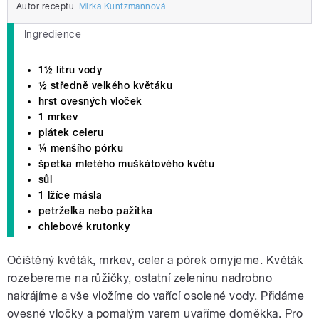
Autor receptu
Mirka Kuntzmannová
Ingredience
1½ litru vody
½ středně velkého květáku
hrst ovesných vloček
1 mrkev
plátek celeru
¼ menšího pórku
špetka mletého muškátového květu
sůl
1 lžíce másla
petrželka nebo pažitka
chlebové krutonky
Očištěný květák, mrkev, celer a pórek omyjeme. Květák
rozebereme na růžičky, ostatní zeleninu nadrobno
nakrájíme a vše vložíme do vařící osolené vody. Přidáme
ovesné vločky a pomalým varem uvaříme doměkka. Pro