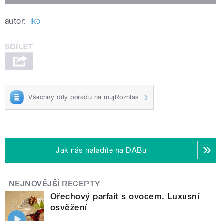
autor:
iko
Všechny díly pořadu na mujRozhlas
Jak nás naladíte na DABu
NEJNOVĚJŠÍ RECEPTY
Ořechový parfait s ovocem. Luxusní
osvěžení