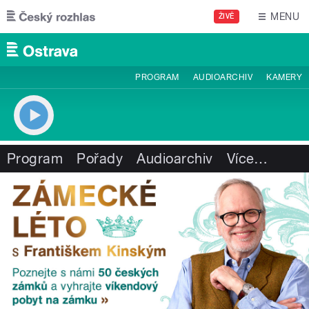
Přejít k hlavnímu obsahu
MENU
ŽIVĚ
PROGRAM
AUDIOARCHIV
KAMERY
Program
Pořady
Audioarchiv
Více
…