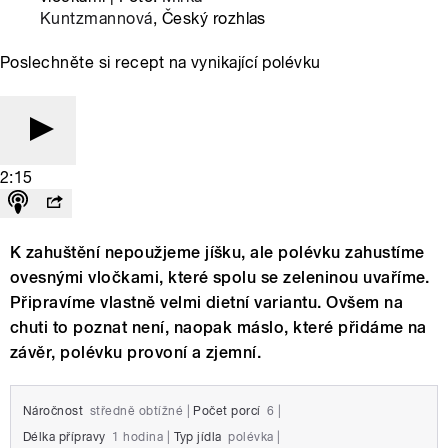
Kuntzmannová
, Český rozhlas
Poslechněte si recept na vynikající polévku
2:15
K zahuštění nepoužjeme jíšku, ale polévku zahustíme
ovesnými vločkami, které spolu se zeleninou uvaříme.
Připravíme vlastně velmi dietní variantu. Ovšem na
chuti to poznat není, naopak máslo, které přidáme na
závěr, polévku provoní a zjemní.
Náročnost
středně obtížné
|
Počet porcí
6
|
Délka přípravy
1 hodina
|
Typ jídla
polévka
|