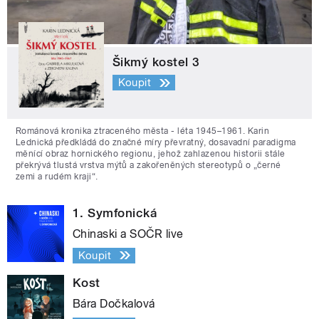
Šikmý kostel 3
Koupit
Románová kronika ztraceného města - léta 1945–1961. Karin
Lednická předkládá do značné míry převratný, dosavadní paradigma
měnící obraz hornického regionu, jehož zahlazenou historii stále
překrývá tlustá vrstva mýtů a zakořeněných stereotypů o „černé
zemi a rudém kraji“.
1. Symfonická
Chinaski a SOČR live
Koupit
Kost
Bára Dočkalová