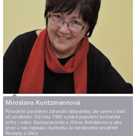
Miroslava Kuntzmannová
Původním povoláním zdravotní laborantka, ale vaření ji baví
už od dětství. Od roku 1994 vydává populární kuchařské
knihy i videa. Spolupracovala s Jiřinou Bohdalovou a jako
první u nás napsala i kuchařku ze seriálového prostředí
Recepty z Ulice.