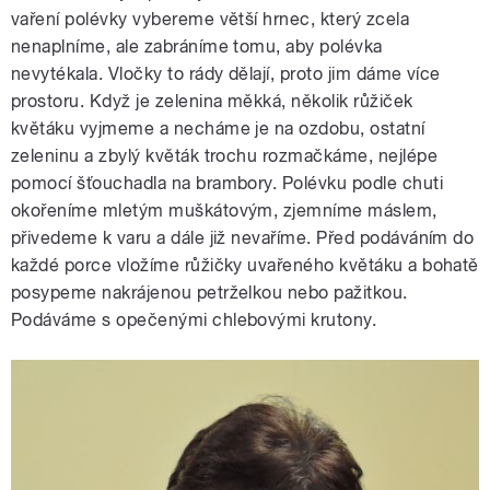
vaření polévky vybereme větší hrnec, který zcela
nenaplníme, ale zabráníme tomu, aby polévka
nevytékala. Vločky to rády dělají, proto jim dáme více
prostoru. Když je zelenina měkká, několik růžiček
květáku vyjmeme a necháme je na ozdobu, ostatní
zeleninu a zbylý květák trochu rozmačkáme, nejlépe
pomocí šťouchadla na brambory. Polévku podle chuti
okořeníme mletým muškátovým, zjemníme máslem,
přivedeme k varu a dále již nevaříme. Před podáváním do
každé porce vložíme růžičky uvařeného květáku a bohatě
posypeme nakrájenou petrželkou nebo pažitkou.
Podáváme s opečenými chlebovými krutony.