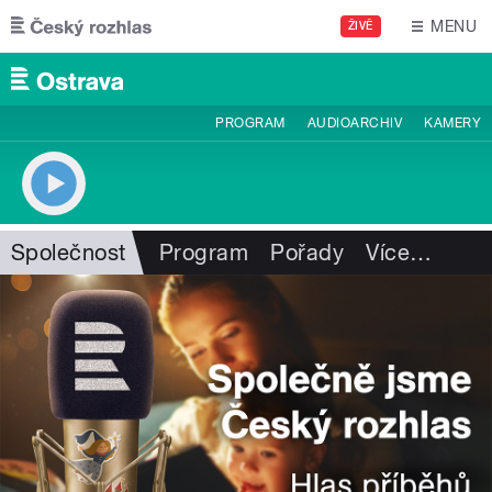
Přejít k hlavnímu obsahu
MENU
ŽIVĚ
PROGRAM
AUDIOARCHIV
KAMERY
Společnost
Program
Pořady
Více
…