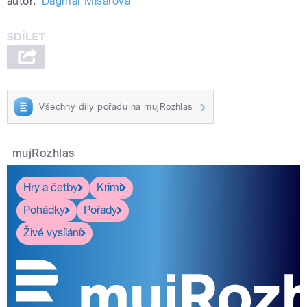
autor:
Dagmar Misařová
Všechny díly pořadu na mujRozhlas
mujRozhlas
Hry a četby
Krimi
Pohádky
Pořady
Živé vysílání