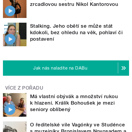
zrcadlovou sestru Nikol Kantorovou
Stalking. Jeho obětí se může stát
kdokoli, bez ohledu na věk, pohlaví či
postavení
Jak nás naladíte na DABu
VÍCE Z POŘADU
Má vlastní obývák a množství rukou
k hlazení. Králík Bohoušek je mezi
seniory oblíbený
O ředitelské vile Vagónky ve Studénce
s muzejníky Bronislavem Novosadem a