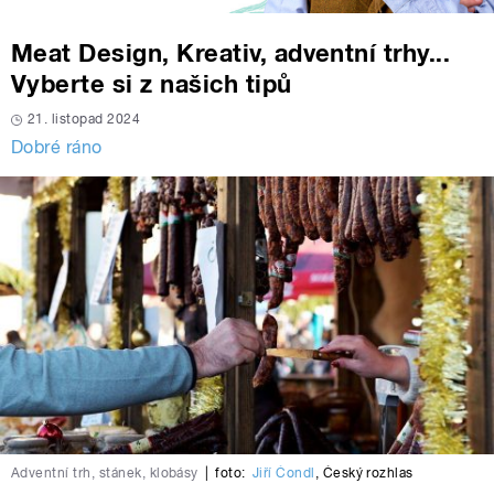
Meat Design, Kreativ, adventní trhy...
Vyberte si z našich tipů
21. listopad 2024
Dobré ráno
Adventní trh, stánek, klobásy
|
foto:
Jiří Čondl
,
Český rozhlas