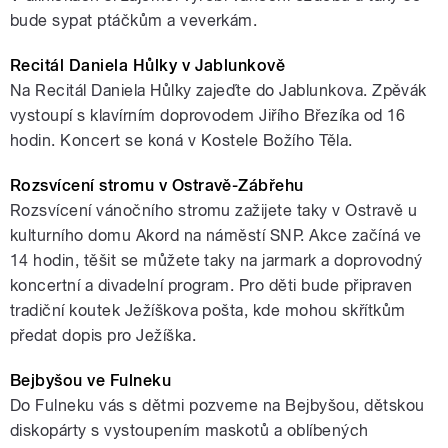
bude sypat ptáčkům a veverkám.
Recitál Daniela Hůlky v Jablunkově
Na Recitál Daniela Hůlky zajeďte do Jablunkova. Zpěvák
vystoupí s klavírním doprovodem Jiřího Březíka od 16
hodin. Koncert se koná v Kostele Božího Těla.
Rozsvícení stromu v Ostravě-Zábřehu
Rozsvícení vánočního stromu zažijete taky v Ostravě u
kulturního domu Akord na náměstí SNP. Akce začíná ve
14 hodin, těšit se můžete taky na jarmark a doprovodný
koncertní a divadelní program. Pro děti bude připraven
tradiční koutek Ježíškova pošta, kde mohou skřítkům
předat dopis pro Ježíška.
Bejbyšou ve Fulneku
Do Fulneku vás s dětmi pozveme na Bejbyšou, dětskou
diskopárty s vystoupením maskotů a oblíbených