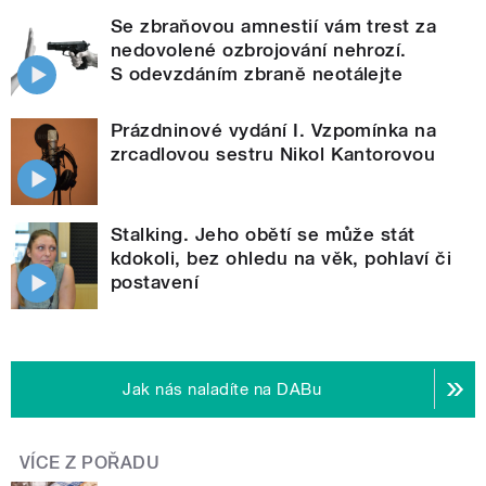
Se zbraňovou amnestií vám trest za
nedovolené ozbrojování nehrozí.
S odevzdáním zbraně neotálejte
Prázdninové vydání I. Vzpomínka na
zrcadlovou sestru Nikol Kantorovou
Stalking. Jeho obětí se může stát
kdokoli, bez ohledu na věk, pohlaví či
postavení
Jak nás naladíte na DABu
VÍCE Z POŘADU