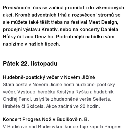
Předvánoční čas se začíná promítat i do víkendových
akcí. Kromě adventních trhů a rozsvěcení stromů se
ale můžete také těšit třeba na festival Meat Design,
prodejní výstavu Kreativ, nebo na koncerty Daniela
Hůlky či Laca Decziho. Podrobnější nabídku vám
nabízíme v našich tipech.
Pátek 22. listopadu
Hudebně-poetický večer v Novém Jičíně
Stará pošta v Novém Jičíně hostí hudebně-poetický
večer. Vystoupí herečka Kristýna Ryška a hudebník
Ondřej Fencl, uslyšíte zhudebněné verše Seiferta,
Hraběte či Skácela. Akce začíná ve 20 hodin.
Koncert Progres No2 v Budišově n. B.
V Budišově nad Budišovkou koncertuje kapela Progres