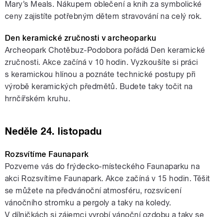
Mary’s Meals. Nákupem oblečení a knih za symbolické
ceny zajistíte potřebným dětem stravování na celý rok.
Den keramické zručnosti v archeoparku
Archeopark Chotěbuz-Podobora pořádá Den keramické
zručnosti. Akce začíná v 10 hodin. Vyzkoušíte si práci
s keramickou hlínou a poznáte technické postupy při
výrobě keramických předmětů. Budete taky točit na
hrnčířském kruhu.
Neděle 24. listopadu
Rozsvítíme Faunapark
Pozveme vás do frýdecko-místeckého Faunaparku na
akci Rozsvítíme Faunapark. Akce začíná v 15 hodin. Těšit
se můžete na předvánoční atmosféru, rozsvícení
vánočního stromku a pergoly a taky na koledy.
V dílničkách si zájemci vyrobí vánoční ozdobu a taky se