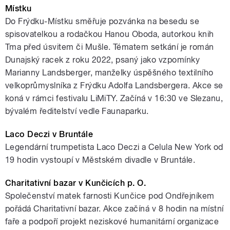
Místku
Do Frýdku-Místku směřuje pozvánka na besedu se
spisovatelkou a rodačkou Hanou Oboda, autorkou knih
Tma před úsvitem či Mušle. Tématem setkání je román
Dunajský racek z roku 2022, psaný jako vzpomínky
Marianny Landsberger, manželky úspěšného textilního
velkoprůmyslníka z Frýdku Adolfa Landsbergera. Akce se
koná v rámci festivalu LiMiTY. Začíná v 16:30 ve Slezanu,
bývalém ředitelství vedle Faunaparku.
Laco Deczi v Bruntále
Legendární trumpetista Laco Deczi a Celula New York od
19 hodin vystoupí v Městském divadle v Bruntále.
Charitativní bazar v Kunčicích p. O.
Společenství matek farnosti Kunčice pod Ondřejníkem
pořádá Charitativní bazar. Akce začíná v 8 hodin na místní
faře a podpoří projekt neziskové humanitární organizace