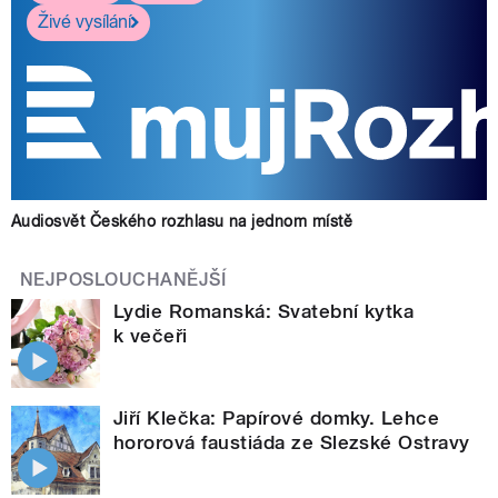
Živé vysílání
Audiosvět Českého rozhlasu na jednom místě
NEJPOSLOUCHANĚJŠÍ
Lydie Romanská: Svatební kytka
k večeři
Jiří Klečka: Papírové domky. Lehce
hororová faustiáda ze Slezské Ostravy