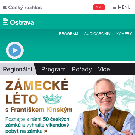
Přejít k hlavnímu obsahu
MENU
ŽIVĚ
PROGRAM
AUDIOARCHIV
KAMERY
Regionální
Program
Pořady
Více
…