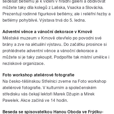
šedesát betlémů je k vidění v hradní galerii a obdivovat
můžete taky díla kolegů z Lašska, Vsacka a Slovácka.
Prezentují rodinné figurkové betlémy, ale i reliéfní řezby a
betlémy pohyblivé. Výstava trvá do 5. ledna.
Adventní věnce a vánoční dekorace v Krnově
Městské muzeum v Krnově otevřelo po povodni své
brány a zve na aktuální výstavu. Do začátku prosince si
prohlédnete adventní věnce a vánoční dekorace a
můžete si je taky zakoupit. Podpoříte tak místní umělce i
neziskové organizace.
Foto workshop ateliérové fotografie
Na česko-těšínskou Střelnici zveme na Foto workshop
ateliérové fotografie. V kulturním a společenském
středisku vás čekají lektoři Marek Džupin a Mirek
Pawelek. Akce začíná ve 14 hodin.
Beseda se spisovatelkou Hanou Oboda ve Frýdku-