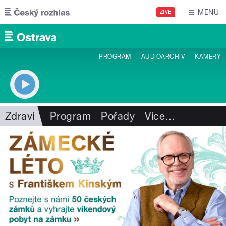
Přejít k hlavnímu obsahu
MENU
ŽIVĚ
PROGRAM
AUDIOARCHIV
KAMERY
Zdraví
Program
Pořady
Více
…