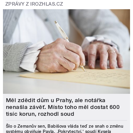
ZPRÁVY Z IROZHLAS.CZ
Měl zdědit dům u Prahy, ale notářka
nenašla závěť. Místo toho měl dostat 600
tisíc korun, rozhodl soud
Šlo o Zemanův sen, Babišova vláda teď ze snah o změnu
systému obviňuje Pavla. ‚Pokrytectví,‘ soudí Kysela