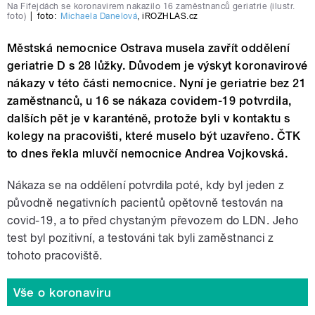
Na Fifejdách se koronavirem nakazilo 16 zaměstnanců geriatrie (ilustr.
foto)
|
foto:
Michaela Danelová
,
iROZHLAS.cz
Městská nemocnice Ostrava musela zavřít oddělení
geriatrie D s 28 lůžky. Důvodem je výskyt koronavirové
nákazy v této části nemocnice. Nyní je geriatrie bez 21
zaměstnanců, u 16 se nákaza covidem-19 potvrdila,
dalších pět je v karanténě, protože byli v kontaktu s
kolegy na pracovišti, které muselo být uzavřeno. ČTK
to dnes řekla mluvčí nemocnice Andrea Vojkovská.
Nákaza se na oddělení potvrdila poté, kdy byl jeden z
původně negativních pacientů opětovně testován na
covid-19, a to před chystaným převozem do LDN. Jeho
test byl pozitivní, a testováni tak byli zaměstnanci z
tohoto pracoviště.
Vše o koronaviru