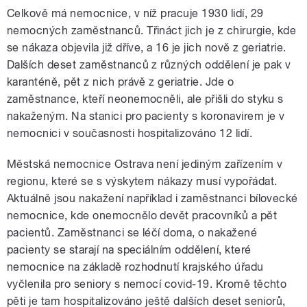
Celkově má nemocnice, v níž pracuje 1930 lidí, 29
nemocných zaměstnanců. Třináct jich je z chirurgie, kde
se nákaza objevila již dříve, a 16 je jich nově z geriatrie.
Dalších deset zaměstnanců z různých oddělení je pak v
karanténě, pět z nich právě z geriatrie. Jde o
zaměstnance, kteří neonemocněli, ale přišli do styku s
nakaženým. Na stanici pro pacienty s koronavirem je v
nemocnici v současnosti hospitalizováno 12 lidí.
Městská nemocnice Ostrava není jediným zařízením v
regionu, které se s výskytem nákazy musí vypořádat.
Aktuálně jsou nakažení například i zaměstnanci bílovecké
nemocnice, kde onemocnělo devět pracovníků a pět
pacientů. Zaměstnanci se léčí doma, o nakažené
pacienty se starají na speciálním oddělení, které
nemocnice na základě rozhodnutí krajského úřadu
vyčlenila pro seniory s nemocí covid-19. Kromě těchto
pěti je tam hospitalizováno ještě dalších deset seniorů,