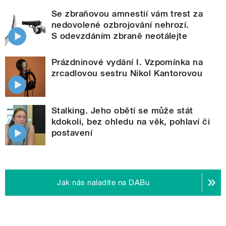
Se zbraňovou amnestií vám trest za
nedovolené ozbrojování nehrozí.
S odevzdáním zbraně neotálejte
Prázdninové vydání I. Vzpomínka na
zrcadlovou sestru Nikol Kantorovou
Stalking. Jeho obětí se může stát
kdokoli, bez ohledu na věk, pohlaví či
postavení
Jak nás naladíte na DABu