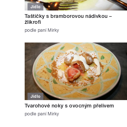
Jídlo
Taštičky s bramborovou nádivkou –
žlikrofi
podle paní Mirky
Jídlo
Tvarohové noky s ovocným přelivem
podle paní Mirky