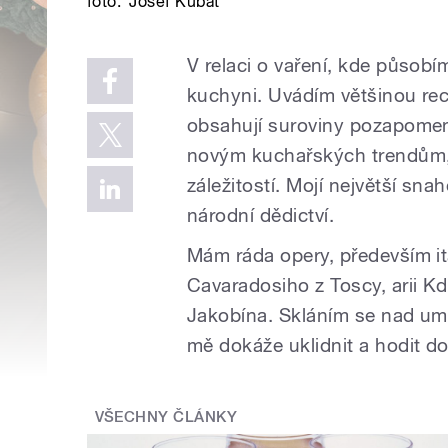
foto:
Josef Kubát
V relaci o vaření, kde působí
kuchyni. Uvádím většinou rece
obsahují suroviny pozapomen
novým kuchařských trendům, i
záležitostí. Mojí největší sn
národní dědictví.
Mám ráda opery, především ita
Cavaradosiho z Toscy, arii Kd
Jakobína. Skláním se nad um
mě dokáže uklidnit a hodit 
VŠECHNY ČLÁNKY