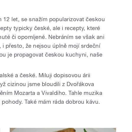
m 12 let, se snažím popularizovat českou
pty typicky české, ale i recepty, které
uté či opomíjené. Nebráním se však ani
 přesto, že nejsou úplně mojí srdeční
ahou je propagovat českou kuchyni, naše
lské a české. Miluji dopisovou árii
yž cizinou jsme bloudili z Dvořákova
ěním Mozarta a Vivaldiho. Tahle muzika
do pohody. Také mám ráda dobrou kávu.