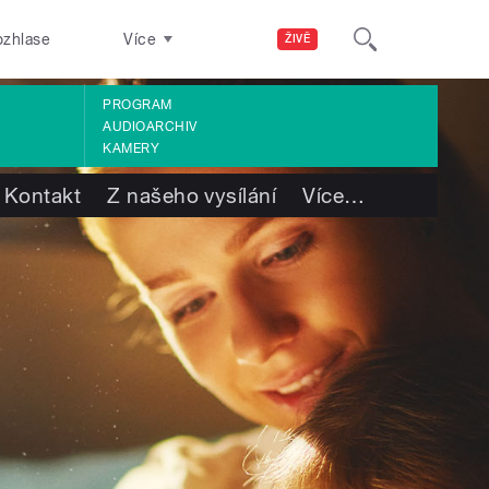
ozhlase
Více
ŽIVĚ
PROGRAM
AUDIOARCHIV
KAMERY
Kontakt
Z našeho vysílání
Více
…