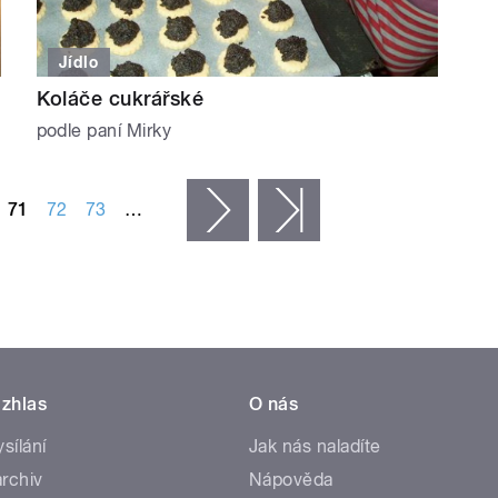
Jídlo
Koláče cukrářské
podle paní Mirky
71
72
73
…
následující ›
poslední »
zhlas
O nás
ysílání
Jak nás naladíte
rchiv
Nápověda