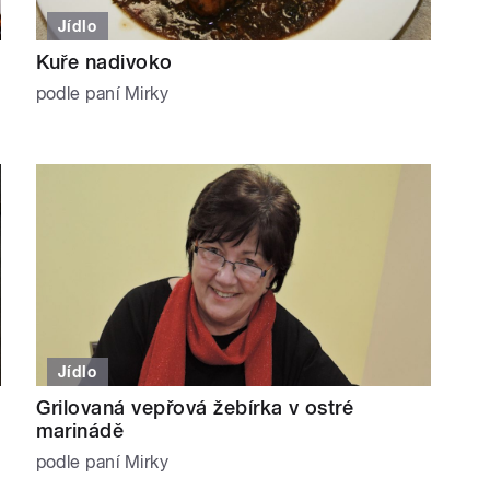
Jídlo
Kuře nadivoko
podle paní Mirky
Jídlo
Grilovaná vepřová žebírka v ostré
marinádě
podle paní Mirky