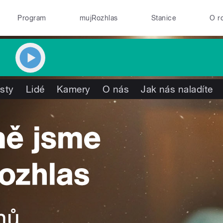
Program
mujRozhlas
Stanice
O r
isty
Lidé
Kamery
O nás
Jak nás naladíte