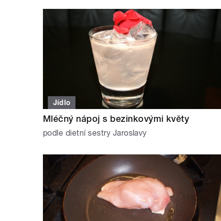
Jídlo
Mléčný nápoj s bezinkovými květy
podle dietní sestry Jaroslavy