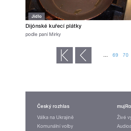
Jídlo
Dijónské kuřecí plátky
podle paní Mirky
STRÁNKY
…
69
70
« první
‹ předchozí
Český rozhlas
mujRo
Válka na Ukrajině
Živé v
Komunální volby
Audioa