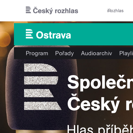
Přejít k hlavnímu obsahu
iRozhlas
Program
Pořady
Audioarchiv
Playl