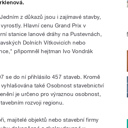
irklenová.
Jedním z důkazů jsou i zajímavé stavby,
 vyrostly. Hlavní cenu Grand Prix v
orní stanice lanové dráhy na Pustevnách,
ravských Dolních Vítkovicích nebo
nce," připomněl hejtman Ivo Vondrák
7 se do ní přihlásilo 457 staveb. Kromě
ži vyhlašována také Osobnost stavebnictví
enění je určeno pro výraznou osobnost,
tavebním rozvoji regionu.
toři, majitelé objektů nebo stavební firmy