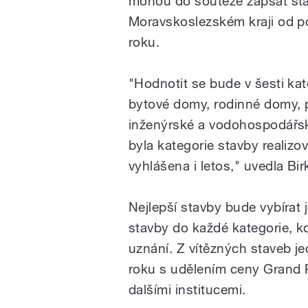
mohou do soutěže zapsat st
Moravskoslezském kraji od 
roku.
"Hodnotit se bude v šesti ka
bytové domy, rodinné domy, 
inženýrské a vodohospodářsk
byla kategorie stavby realizo
vyhlášena i letos," uvedla Bir
Nejlepší stavby bude vybírat
stavby do každé kategorie, k
uznání. Z vítězných staveb j
roku s udělením ceny Grand P
dalšími institucemi.