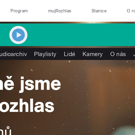
Program
mujRozhlas
Stanice
O r
udioarchiv
Playlisty
Lidé
Kamery
O nás