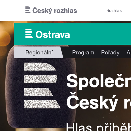
Přejít k hlavnímu obsahu
iRozhlas
Regionální
Program
Pořady
A