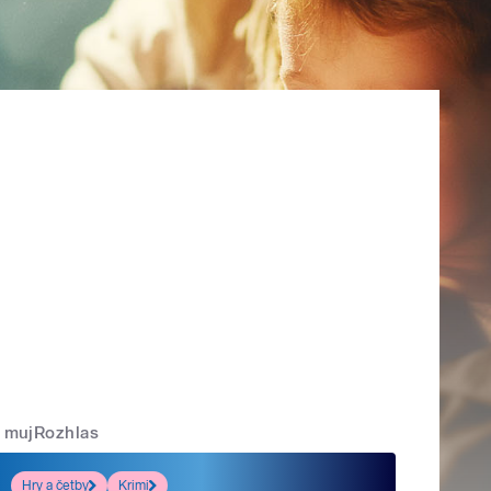
mujRozhlas
Hry a četby
Krimi