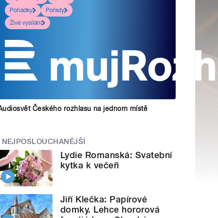
Pohádky
Pořady
Živé vysílání
Audiosvět Českého rozhlasu na jednom místě
NEJPOSLOUCHANĚJŠÍ
Lydie Romanská: Svatební
kytka k večeři
Jiří Klečka: Papírové
domky. Lehce hororová