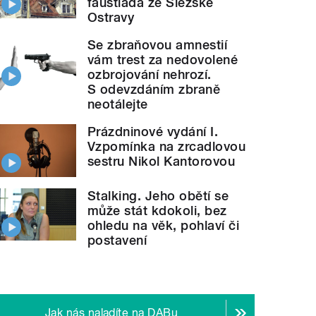
faustiáda ze Slezské
Ostravy
Se zbraňovou amnestií
vám trest za nedovolené
ozbrojování nehrozí.
S odevzdáním zbraně
neotálejte
Prázdninové vydání I.
Vzpomínka na zrcadlovou
sestru Nikol Kantorovou
Stalking. Jeho obětí se
může stát kdokoli, bez
ohledu na věk, pohlaví či
postavení
Jak nás naladíte na DABu