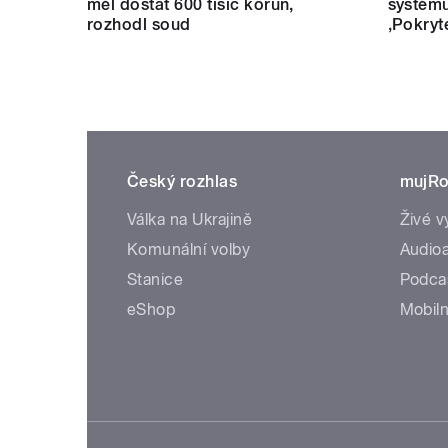
měl dostat 600 tisíc korun,
systému
rozhodl soud
‚Pokryt
Český rozhlas
mujRo
Válka na Ukrajině
Živé v
Komunální volby
Audioa
Stanice
Podca
eShop
Mobiln