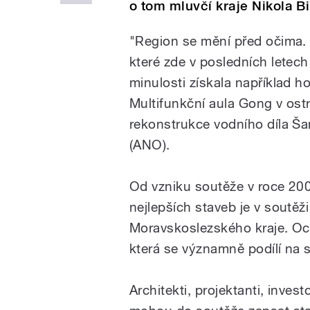
o tom mluvčí kraje Nikola B
"Region se mění před očima. 
které zde v posledních letech
minulosti získala například h
Multifunkční aula Gong v ost
rekonstrukce vodního díla Ša
(ANO).
Od vzniku soutěže v roce 200
nejlepších staveb je v soutě
Moravskoslezského kraje. Oc
která se významně podílí na s
Architekti, projektanti, inves