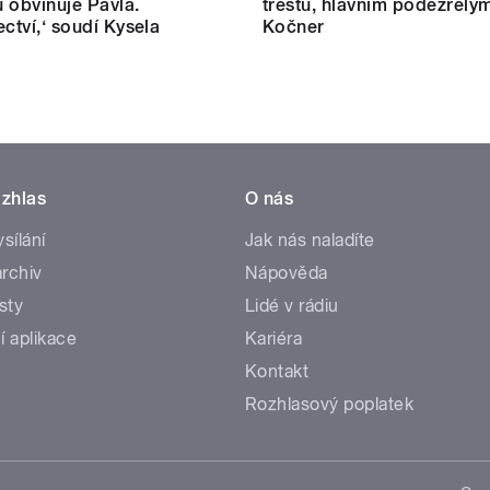
 obviňuje Pavla.
trestu, hlavním podezřelým
ectví,‘ soudí Kysela
Kočner
zhlas
O nás
ysílání
Jak nás naladíte
rchiv
Nápověda
sty
Lidé v rádiu
í aplikace
Kariéra
Kontakt
Rozhlasový poplatek