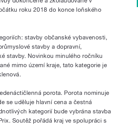
avby dokončené a zkolaudované v
počátku roku 2018 do konce loňského
tegoriích: stavby občanské vybavenosti,
průmyslové stavby a dopravní,
é stavby. Novinkou minulého ročníku
vané mimo území kraje, tato kategorie je
klenová.
 jedenáctičlenná porota. Porota nominuje
de se uděluje hlavní cena a čestná
ednotlivých kategorií bude vybrána stavba
rix. Soutěž pořádá kraj ve spolupráci s