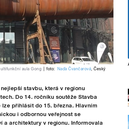
Multifunkční aula Gong
|
foto:
Naďa Čvančarová
,
Český
nejlepší stavbu, která v regionu
etech. Do 14. ročníku soutěže Stavba
lze přihlásit do 15. března. Hlavním
aickou i odbornou veřejnost se
í a architektury v regionu. Informovala