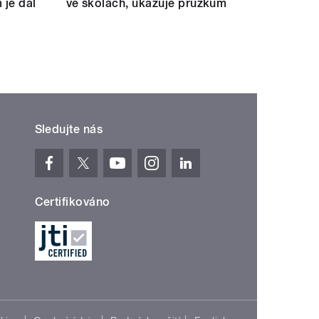
 je dál
ve školách, ukazuje průzkum
Sledujte nás
Certifikováno