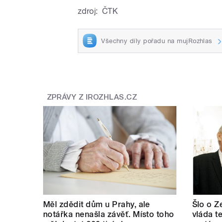
zdroj:
ČTK
Všechny díly pořadu na mujRozhlas
ZPRÁVY Z IROZHLAS.CZ
Měl zdědit dům u Prahy, ale
Šlo o Z
notářka nenašla závěť. Místo toho
vláda t