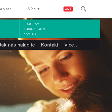
ozhlase
Více
ŽIVĚ
PROGRAM
AUDIOARCHIV
KAMERY
Jak nás naladíte
Kontakt
Více
…