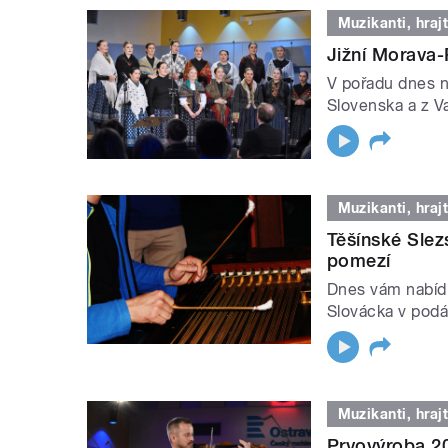
Muzikanti, hrajt
Jižní Morava-
V pořadu dnes n
Slovenska a z V
Muzikanti, hrajt
Těšínské Slez
pomezí
Dnes vám nabíd
Slovácka v podá
Muzikanti, hrajt
Prvovýroba 20