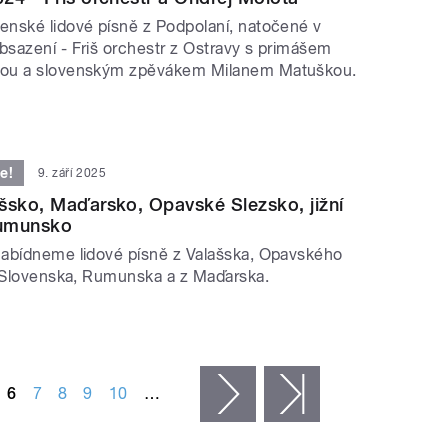
nské lidové písně z Podpolaní, natočené v
sazení - Friš orchestr z Ostravy s primášem
ou a slovenským zpěvákem Milanem Matuškou.
e!
9. září 2025
šsko, Maďarsko, Opavské Slezsko, jižní
Rumunsko
abídneme lidové písně z Valašska, Opavského
o Slovenska, Rumunska a z Maďarska.
6
7
8
9
10
…
následující ›
poslední »