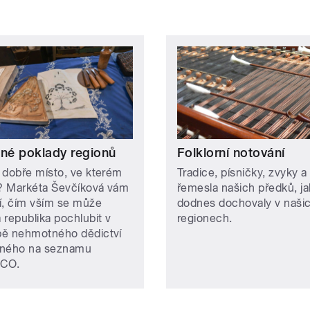
ené poklady regionů
Folklorní notování
 dobře místo, ve kterém
Tradice, písničky, zvyky a
e? Markéta Ševčíková vám
řemesla našich předků, ja
ží, čím vším se může
dodnes dochovaly v naši
 republika pochlubit v
regionech.
ě nehmotného dědictví
ného na seznamu
CO.