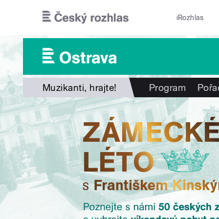
Přejít k hlavnímu obsahu
iRozhlas
Muzikanti, hrajte!
Program
Pořa