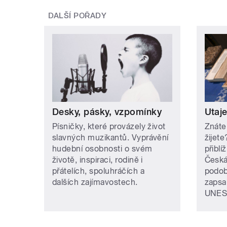
DALŠÍ POŘADY
Desky, pásky, vzpomínky
Utaj
Písničky, které provázely život
Znáte
slavných muzikantů. Vyprávění
žijet
hudební osobnosti o svém
přiblí
životě, inspiraci, rodině i
Česká
přátelích, spoluhráčích a
podob
dalších zajímavostech.
zapsa
UNES