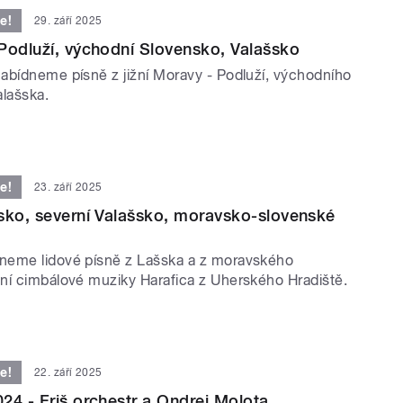
e!
29. září 2025
Podluží, východní Slovensko, Valašsko
abídneme písně z jižní Moravy - Podluží, východního
alašska.
e!
23. září 2025
sko, severní Valašsko, moravsko-slovenské
neme lidové písně z Lašska a z moravského
ní cimbálové muziky Harafica z Uherského Hradiště.
e!
22. září 2025
24 - Friš orchestr a Ondrej Molota