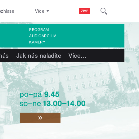
ozhlase
Více
ŽIVĚ
PROGRAM
AUDIOARCHIV
KAMERY
nás
Jak nás naladíte
Více
…