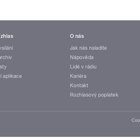
zhlas
O nás
ysílání
Jak nás naladíte
rchiv
Nápověda
sty
Lidé v rádiu
í aplikace
Kariéra
Kontakt
Rozhlasový poplatek
Coo