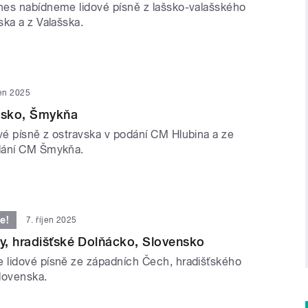
es nabídneme lidové písně z lašsko-valašského
ska a z Valašska.
jen 2025
ašsko, Šmykňa
é písně z ostravska v podání CM Hlubina a ze
dání CM Šmykňa.
e!
7. říjen 2025
, hradišťské Dolňácko, Slovensko
lidové písně ze západních Čech, hradišťského
lovenska.