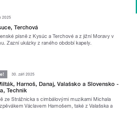
en 2025
suce, Terchová
nské písně z Kysúc a Terchové a z jižní Moravy v
nu. Zazní ukázky z raného období kapely.
e!
30. září 2025
Milták, Harnoš, Danaj, Valašsko a Slovensko -
a, Technik
 ze Strážnicka s cimbálovými muzikami Michala
a zpěvákem Václavem Harnošem, také z Valašska a