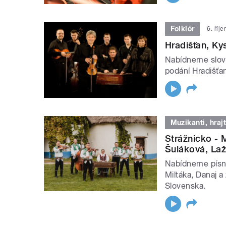
Folklór
6. říj
Hradišťan, Ky
Nabídneme slove
podání Hradišťa
Muzikanti, hrajt
Strážnicko - 
Šuláková, Laž
Nabídneme písně
Miltáka, Danaj 
Slovenska.