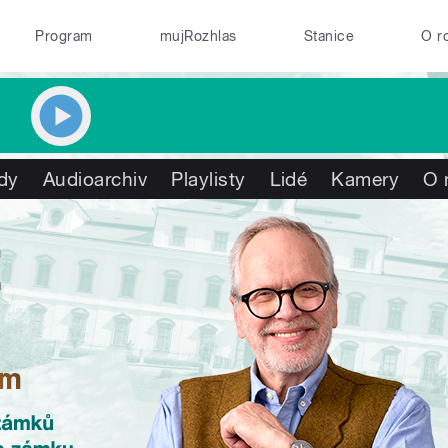
Program
mujRozhlas
Stanice
O r
dy
Audioarchiv
Playlisty
Lidé
Kamery
O 