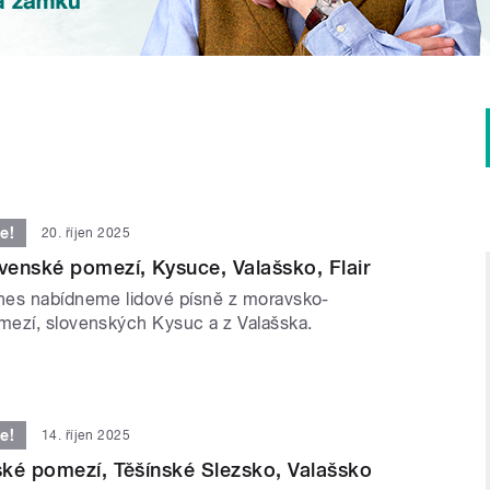
e!
20. říjen 2025
enské pomezí, Kysuce, Valašsko, Flair
nes nabídneme lidové písně z moravsko-
ezí, slovenských Kysuc a z Valašska.
e!
14. říjen 2025
ké pomezí, Těšínské Slezsko, Valašsko