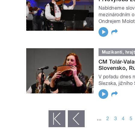
Nabídneme slove
mezinárodním ob
Ondrejem Molot
Muzikanti, hrajt
CM Tolár-Vala
Slovensko, 
V pořadu dnes n
Slezska, jižníh
STRÁNKY
…
2
3
4
5
« první
‹ předchozí