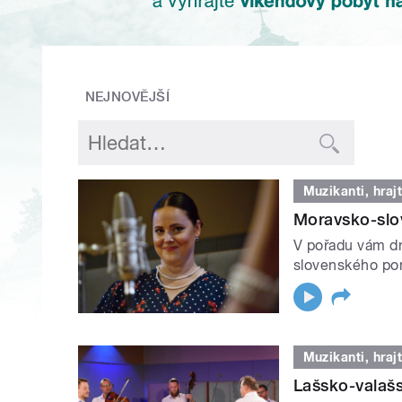
NEJNOVĚJŠÍ
Muzikanti, hrajt
Moravsko-slov
V pořadu vám d
slovenského pom
Muzikanti, hrajt
Lašsko-valašs