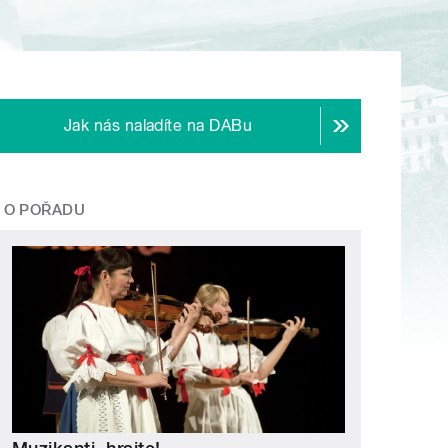
Jak nás naladíte na DABu
O POŘADU