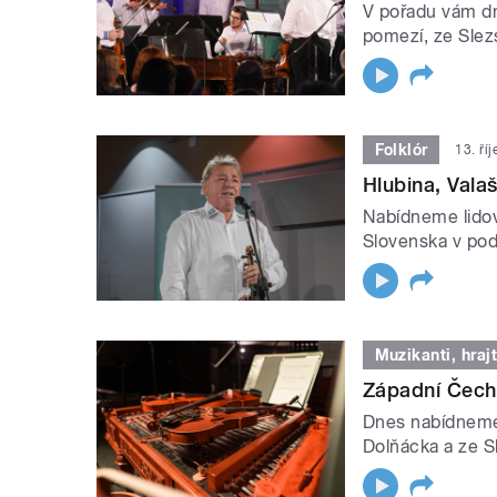
V pořadu vám dn
pomezí, ze Slez
Folklór
13. ří
Hlubina, Val
Nabídneme lidov
Slovenska v po
Muzikanti, hrajt
Západní Čechy
Dnes nabídneme 
Dolňácka a ze S