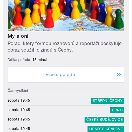
My a oni
Pořad, který formou rozhovorů a reportáží poskytuje
obraz soužití cizinců s Čechy.
Délka pořadu:
15 minut
Více o pořadu
Čas vysílání
sobota 19:45
STŘEDNÍ ČECHY
sobota 19:45
BRNO
sobota 19:45
ČESKÉ BUDĚJOVICE
sobota 19:45
HRADEC KRÁLOVÉ