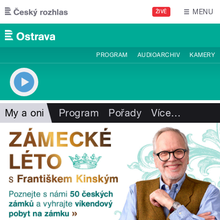
Přejít k hlavnímu obsahu
MENU
ŽIVĚ
PROGRAM
AUDIOARCHIV
KAMERY
My a oni
Program
Pořady
Více
…