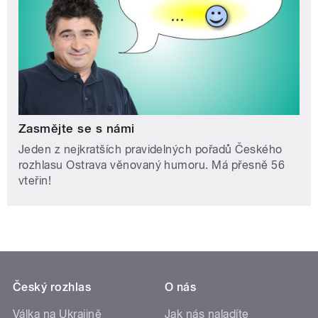
Zasmějte se s námi
Jeden z nejkratších pravidelných pořadů Českého
rozhlasu Ostrava věnovaný humoru. Má přesně 56
vteřin!
Český rozhlas
O nás
Válka na Ukrajině
Jak nás naladíte