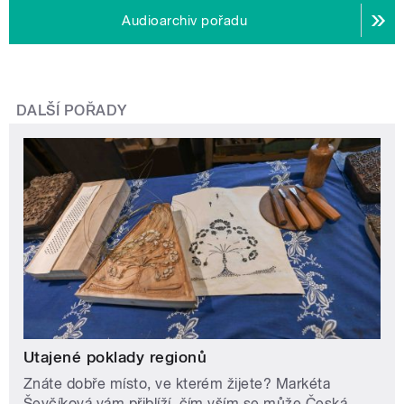
Audioarchiv pořadu
DALŠÍ POŘADY
Utajené poklady regionů
Znáte dobře místo, ve kterém žijete? Markéta
Ševčíková vám přiblíží, čím vším se může Česká