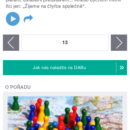
říci jen: „Žijeme na čtyřce společně“.
STRÁNKY
13
n
zí
Jak nás naladíte na DABu
O POŘADU