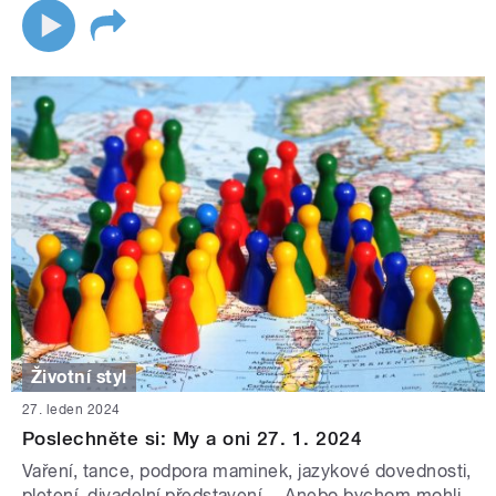
Životní styl
27. leden 2024
Poslechněte si: My a oni 27. 1. 2024
Vaření, tance, podpora maminek, jazykové dovednosti,
pletení, divadelní představení… Anebo bychom mohli