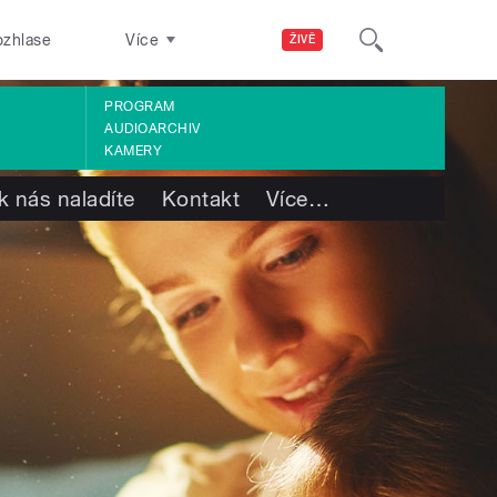
ozhlase
Více
ŽIVĚ
PROGRAM
AUDIOARCHIV
KAMERY
k nás naladíte
Kontakt
Více
…