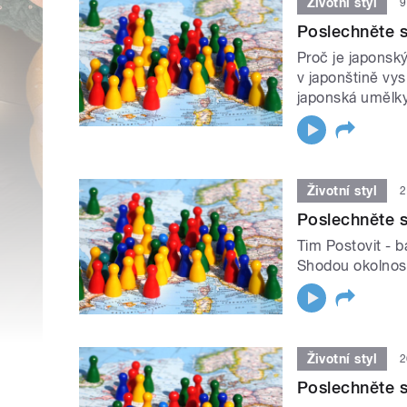
Životní styl
9
Poslechněte si
Proč je japonský
v japonštině vy
japonská umělk
Životní styl
2
Poslechněte si
Tim Postovit - b
Shodou okolnost
Životní styl
2
Poslechněte s