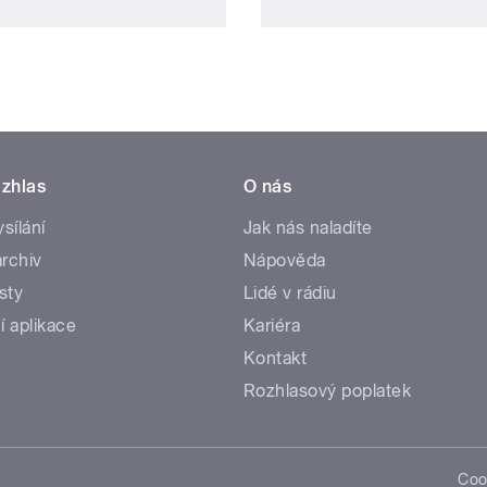
zhlas
O nás
ysílání
Jak nás naladíte
rchiv
Nápověda
sty
Lidé v rádiu
í aplikace
Kariéra
Kontakt
Rozhlasový poplatek
Coo