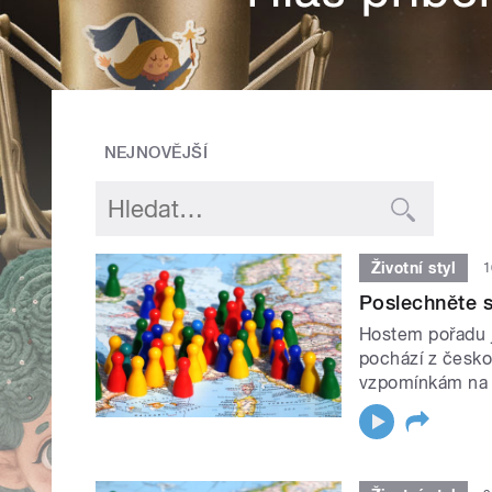
NEJNOVĚJŠÍ
Životní styl
1
Poslechněte s
Hostem pořadu j
pochází z česko
vzpomínkám na d