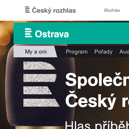
Přejít k hlavnímu obsahu
iRozhlas
My a oni
Program
Pořady
Aud