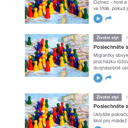
Cizinec - host a
ve třídě, pokud 
Životní styl
1
Poslechněte s
Migrantky obvykl
procházku růžov
dvojnásobné úsil
Životní styl
1
Poslechněte s
Uslyšíte pokračo
škol pro mládež