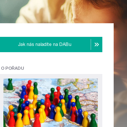
Jak nás naladíte na DABu
O POŘADU