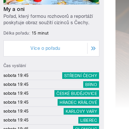
My a oni
Pořad, který formou rozhovorů a reportáží
poskytuje obraz soužití cizinců s Čechy.
Délka pořadu:
15 minut
Více o pořadu
Čas vysílání
sobota 19:45
STŘEDNÍ ČECHY
sobota 19:45
BRNO
sobota 19:45
ČESKÉ BUDĚJOVICE
sobota 19:45
HRADEC KRÁLOVÉ
sobota 19:45
KARLOVY VARY
sobota 19:45
LIBEREC