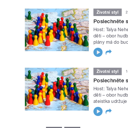
Životní styl
2
Poslechněte s
Host: Talya Nehe
děti – obor hudb
plány má do bu
Životní styl
1
Poslechněte s
Host: Talya Nehe
děti – obor hudb
ateistka udržuje
STRÁNKY