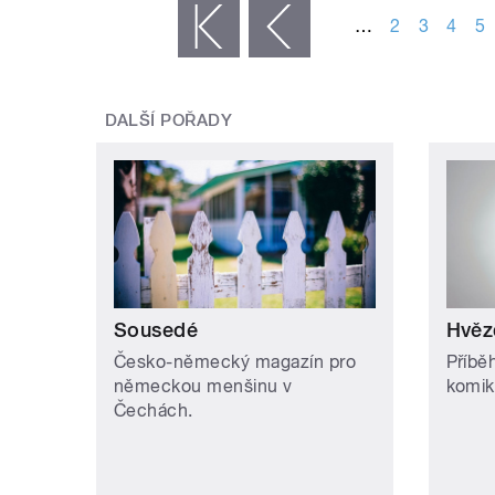
…
2
3
4
5
« první
‹ předchozí
DALŠÍ POŘADY
Sousedé
Hvěz
Česko-německý magazín pro
Příbě
německou menšinu v
komik
Čechách.