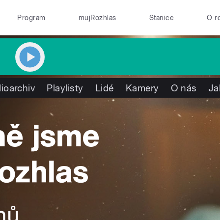
Program
mujRozhlas
Stanice
O r
ioarchiv
Playlisty
Lidé
Kamery
O nás
Ja