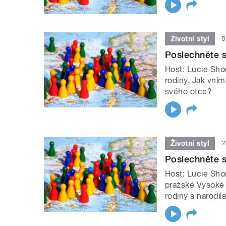
Životní styl
5
Poslechněte si
Host: Lucie Sho
rodiny. Jak vním
svého otce?
Životní styl
2
Poslechněte s
Host: Lucie Sho
pražské Vysoké 
rodiny a narodil