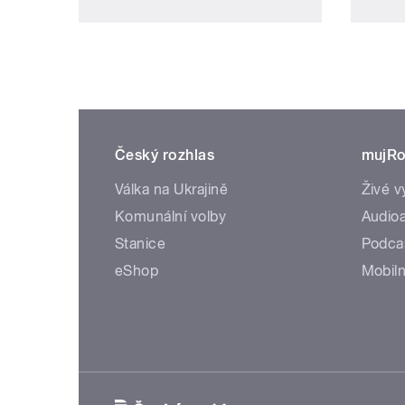
Český rozhlas
mujRo
Válka na Ukrajině
Živé v
Komunální volby
Audioa
Stanice
Podca
eShop
Mobiln