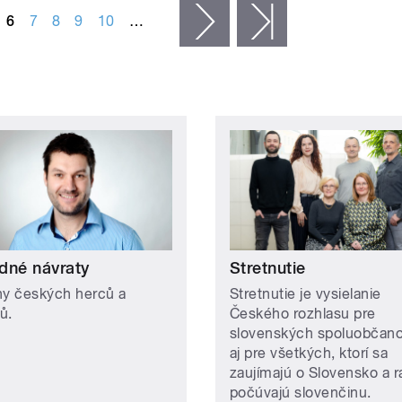
6
7
8
9
10
…
následující ›
poslední »
dné návraty
Stretnutie
hy českých herců a
Stretnutie je vysielanie
ů.
Českého rozhlasu pre
slovenských spoluobčanov
aj pre všetkých, ktorí sa
zaujímajú o Slovensko a r
počúvajú slovenčinu.