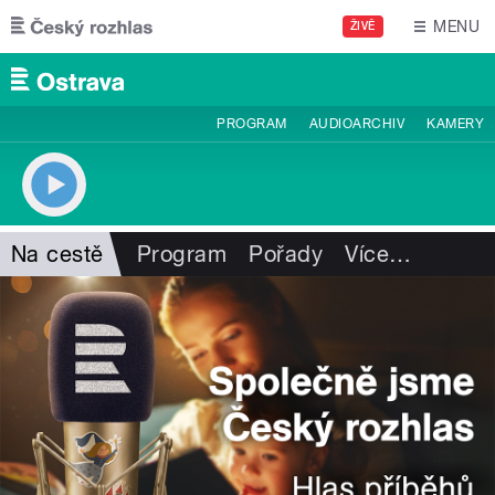
Přejít k hlavnímu obsahu
MENU
ŽIVĚ
PROGRAM
AUDIOARCHIV
KAMERY
Na cestě
Program
Pořady
Více
…