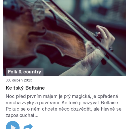
Folk & country
30. duben 2023
Keltský Beltaine
Noc před prvním májem je prý magická, je opředená
mnoha zvyky a pověrami. Keltové ji nazývali Beltaine.
Pokud se o něm chcete něco dozvědět, ale hlavně se
zaposlouchat...