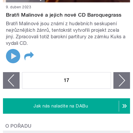
9. duben 2023
Bratři Malinové a jejich nové CD Baroquegrass
Bratři Malinové jsou známí z hudebních seskupení
nejrůznějších žánrů, tentokrát vytvořili projekt zcela
jiný. Zpracovali totiž barokní partitury ze zámku Kuks a
vydali CD.
STRÁNKY
17
n
zí
Jak nás naladíte na DABu
O POŘADU