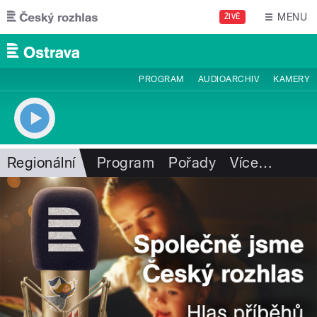
Přejít k hlavnímu obsahu
MENU
ŽIVĚ
PROGRAM
AUDIOARCHIV
KAMERY
Regionální
Program
Pořady
Více
…