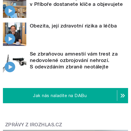
v Příboře dostanete klíče a objevujete
Obezita, její zdravotní rizika a léčba
Se zbraňovou amnestií vám trest za
nedovolené ozbrojování nehrozí.
S odevzdáním zbraně neotálejte
Jak nás naladíte na DABu
ZPRÁVY Z IROZHLAS.CZ