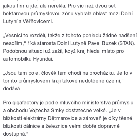
jakou firmu jde, ale neřekla. Pro víc než dvou set
hektarovou průmyslovou zónu vybrala oblast mezi Dolní
Lutyní a Věřňovicemi.
„Vesnici to rozdělí, takže z tohoto pohledu žádné nadšení
nesdílím,“ říká starosta Dolní Lutyně Pavel Buzek (STAN).
Podobnou situaci už zažil, když kraj hledal místo pro
automobilku Hyundai.
„Jsou tam pole, člověk tam chodí na procházku. Je to v
tomto průmyslovém kraji takové nedotčené území,“
dodává.
Pro gigafactory je podle mluvčího ministerstva průmyslu
a obchodu Vojtěcha Srnky dostatečně velké. „Je v
blízkosti elektrárny Dětmarovice a zároveň je díky těsné
blízkosti dálnice a železnice velmi dobře dopravně
dostupná.“