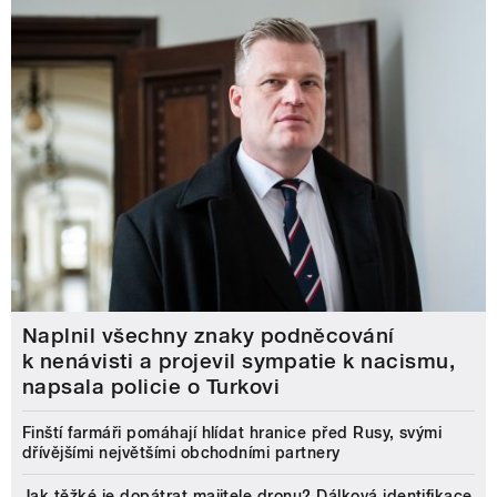
Naplnil všechny znaky podněcování
k nenávisti a projevil sympatie k nacismu,
napsala policie o Turkovi
Finští farmáři pomáhají hlídat hranice před Rusy, svými
dřívějšími největšími obchodními partnery
Jak těžké je dopátrat majitele dronu? Dálková identifikace