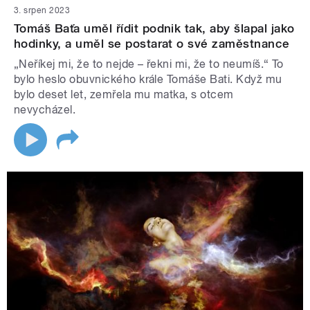
3. srpen 2023
Tomáš Baťa uměl řídit podnik tak, aby šlapal jako
hodinky, a uměl se postarat o své zaměstnance
„Neříkej mi, že to nejde – řekni mi, že to neumíš.“ To
bylo heslo obuvnického krále Tomáše Bati. Když mu
bylo deset let, zemřela mu matka, s otcem
nevycházel.