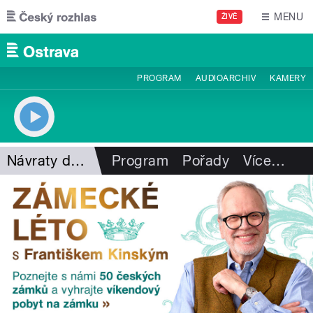
Přejít k hlavnímu obsahu
MENU
ŽIVĚ
PROGRAM
AUDIOARCHIV
KAMERY
Návraty do minulosti
Program
Pořady
Více
…