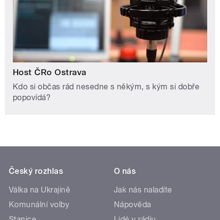
Host ČRo Ostrava
Kdo si občas rád nesedne s někým, s kým si dobře
popovídá?
Český rozhlas
O nás
Válka na Ukrajině
Jak nás naladíte
Komunální volby
Nápověda
Stanice
Lidé v rádiu