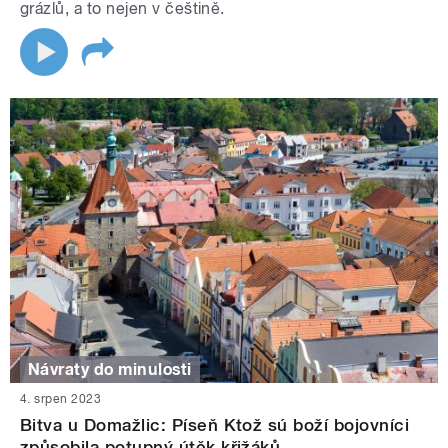
grázlů, a to nejen v češtině.
Návraty do minulosti
4. srpen 2023
Bitva u Domažlic: Píseň Ktož sú boží bojovníci
způsobila potupný útěk křižáků