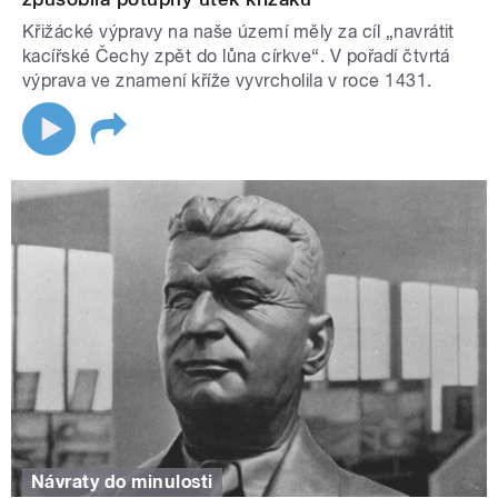
Křižácké výpravy na naše území měly za cíl „navrátit
kacířské Čechy zpět do lůna církve“. V pořadí čtvrtá
výprava ve znamení kříže vyvrcholila v roce 1431.
Návraty do minulosti