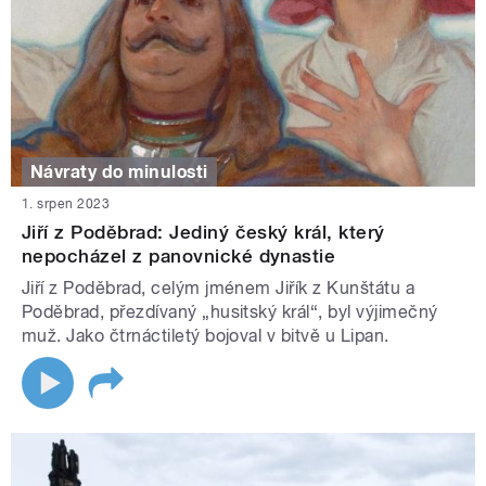
Návraty do minulosti
1. srpen 2023
Jiří z Poděbrad: Jediný český král, který
nepocházel z panovnické dynastie
Jiří z Poděbrad, celým jménem Jiřík z Kunštátu a
Poděbrad, přezdívaný „husitský král“, byl výjimečný
muž. Jako čtrnáctiletý bojoval v bitvě u Lipan.