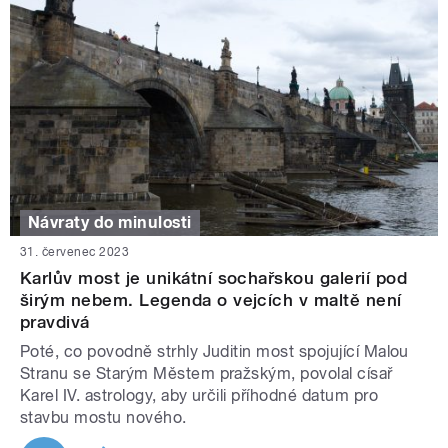
Návraty do minulosti
31. červenec 2023
Karlův most je unikátní sochařskou galerií pod
širým nebem. Legenda o vejcích v maltě není
pravdivá
Poté, co povodně strhly Juditin most spojující Malou
Stranu se Starým Městem pražským, povolal císař
Karel IV. astrology, aby určili příhodné datum pro
stavbu mostu nového.