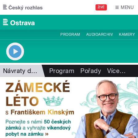
Přejít k hlavnímu obsahu
MENU
ŽIVĚ
PROGRAM
AUDIOARCHIV
KAMERY
Návraty do minulosti
Program
Pořady
Více
…