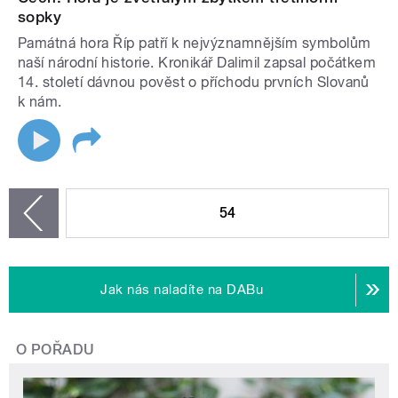
sopky
Památná hora Říp patří k nejvýznamnějším symbolům
naší národní historie. Kronikář Dalimil zapsal počátkem
14. století dávnou pověst o příchodu prvních Slovanů
k nám.
STRÁNKY
54
zí
Jak nás naladíte na DABu
O POŘADU