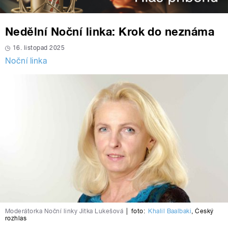
Nedělní Noční linka: Krok do neznáma
16. listopad 2025
Noční linka
Moderátorka Noční linky Jitka Lukešová
|
foto:
Khalil Baalbaki
,
Český
rozhlas