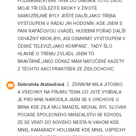
PODNIKÁNI,KTERÉ TRVÁ DO DNESKA.TOTO JSOU
MOJE TŘI DŮLEŽITÉ KROKY V ŽIVOTĚ.
SAMOZŘEJMĚ BYLY JEŠTĚ DALŠI,JAKO TŘEBA
VYSTOUPENI V RÁDIU JÍH HODONÍN ,KDE JSEM S
PANI RAPÁČOVOU UVÁDĚL HUDEBNÍ POŘAD.DALŠÍ
ODVÁŽNÝ KROK,BYL ASI OSMKRÁT VYSTOUPENI V
ČESKÉ TELEVIZI,JAKO KOMPARZ . TADY ŠLO
HLAVNĚ O TRÉMU.ZVLÁDL JSEM TO
BRAVŮRNĚ,JAKO DŮKAZ MÁM NATOČENÉ KAZETY
Z TĚCHTO AKCÍ.FRANTIŠEK ZE ŽIDLOCHOVIC.
|
Dobromila Atalovičová
ZDRAVIM MILA JITOSKO
A VSECHNY NA PRIJMU TEMA CO JSTE VYBRALA
JE PRO MNE NARODILA JSEM SE V ORCHOVE U
BRNA KDE ZILA MUJ MANZEL MICHAL BYL SLOVAK
POCASE SPOLECNEHO MANZALSTVI SE RZHODL
ZE SE VRATI DO NOVEHO MESTA N VAHOM KDE
MNEL KAMARADY HOLUBARE KDE MNEL USPECHY