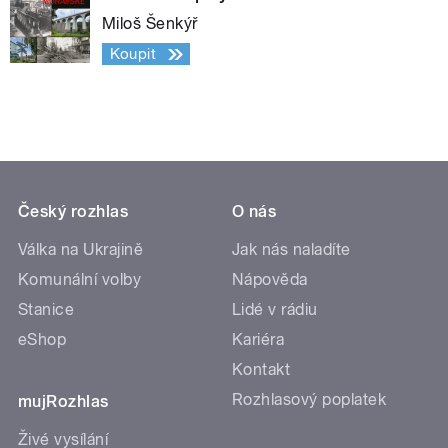
Miloš Šenkýř
Koupit
Český rozhlas
O nás
Válka na Ukrajině
Jak nás naladíte
Komunální volby
Nápověda
Stanice
Lidé v rádiu
eShop
Kariéra
Kontakt
Rozhlasový poplatek
mujRozhlas
Živé vysílání