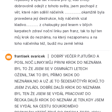
dobrovolně odejít z tohoto světa, jsem pochopil z
vět, které nám sdělil náčelník ...............okamžitě byla
provedena její destrukce, kdy náčelník vzal
kladivo........... z chaloupky pod lesem v bílých
karpatech zdraví noční linku pan franz, tak to byl ten
můj krok do neznáma, na který nezapomenu a na
toho náčelníka též, budiž mu země lehká
|
frantisek svaricek
DOBRÝ VEČER P.JITUŠKO A
POSL.NOČ.LINKY.MŮJ PRVNI KROK DO NEZNÁMA
BYL TO ŽE JSEM SE V OSMNÁCTI LETECH
OŽENIL,TAK TO BYL PŘÍMO SKOK DO
NEZNÁMA,NO A UŽ JE TO ŠEDESÁTČTYŘI ROKŮ,TO
JSEM ZVLÁDL DOBŘE.DALŠI KROK DO NEZNÁMA
BYL TEN ŽE JSEM SE VYDÁL PRACOVAT DO
ŘECKA.DALŠI KROK DO NEZNÁM JE TEN,KDY JSEM
SE VYDÁL NA CESTU SOUKROMÉHO