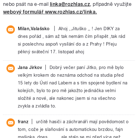
nebo psát na e-mail
linka@rozhlas.cz
, případně využijte
webový formulář www.rozhlas.cz/linka.
|
Milan,Valašsko
Ahoj ,,Jituško ,, ! Jen DIKY za
dnes pořád , sám až tak nemám čím přispět ,tak rád
si poslechnu aspoň vysílání do a z Prahy ! Přeju
pěkný sváteční 17. listopad ahoj
|
Jana Jirkov
Dobrý večer paní Jitko, pro mě bylo
velkým krokem do neznáma odchod na studia před
15 lety do Ústí nad Labem a s tím spojené bydlení na
kolejích, bylo to pro mě jakožto jedináčka velmi
složité a nové, ale nakonec jsem si na všechno
zvykla a zvládla to.
|
franz
určitě hasiči a záchranáři mají povědomost o
tom, cože je slaňování s automatickou brzdou, fajn
mašinka, dnes, ....... ale stalo se mi před více než