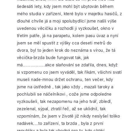
šedesáti lety, kdy jsem mohl být ubytován během
mého studia v zařízení, které bylo v majetku hasičů, z
dlouhé chvíle já a moji spolubydlící jsme našli výše
uvedenou věcičku a rozhodli ji vyzkoušet, okno v
třetím patře, já na parapetu, kolem pasu úvaz a nyní
jsem se měl spustit z výšky cca deseti metrů do
dvora, byl to jeden krok do neznáma s vírou, že tá
věcička-brzda bude fungovat tak, jak
má.................akce slaňování se zdařila, dnes, když
si vzpomenu co jsem vyváděl, tak říkám, všichni svatí
museli nade-mnou držet ochranu, ten večer, kdy
jsme na ústředně , tak jako vždy , mazali taroky a
pochlubili se náčelníkovi , cože jsme odpoledne
vyzkoušeli, tak nezapomenu na jeho tvář, zbledl,
zezelenal, sýpal, ztratil řeč, až se uklidnil, tak
vzpomínám, že jsem v životě již nikdy neslyšel toliko
nadávek....to zařízení, ta brzda , byla z první
republiky a byla tak vhodná pro ty, kdo chtějí