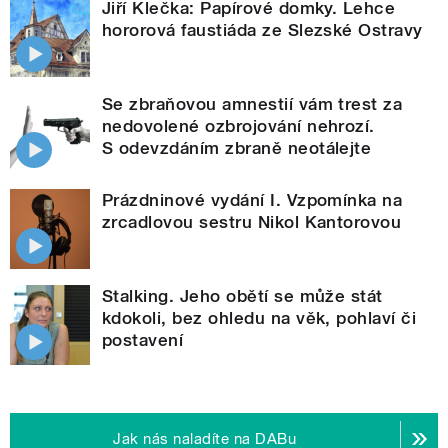
Jiří Klečka: Papírové domky. Lehce
hororová faustiáda ze Slezské Ostravy
Se zbraňovou amnestií vám trest za
nedovolené ozbrojování nehrozí.
S odevzdáním zbraně neotálejte
Prázdninové vydání I. Vzpomínka na
zrcadlovou sestru Nikol Kantorovou
Stalking. Jeho obětí se může stát
kdokoli, bez ohledu na věk, pohlaví či
postavení
Jak nás naladíte na DABu