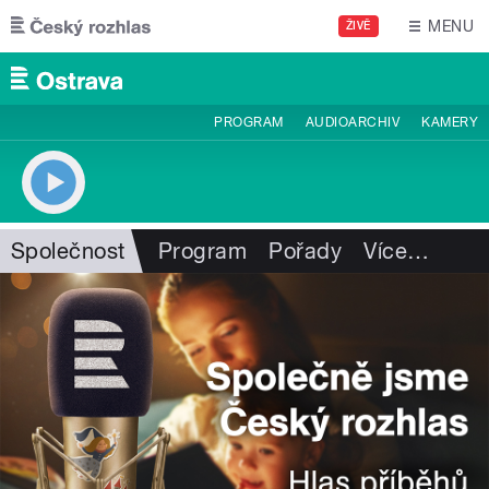
Přejít k hlavnímu obsahu
MENU
ŽIVĚ
PROGRAM
AUDIOARCHIV
KAMERY
Společnost
Program
Pořady
Více
…