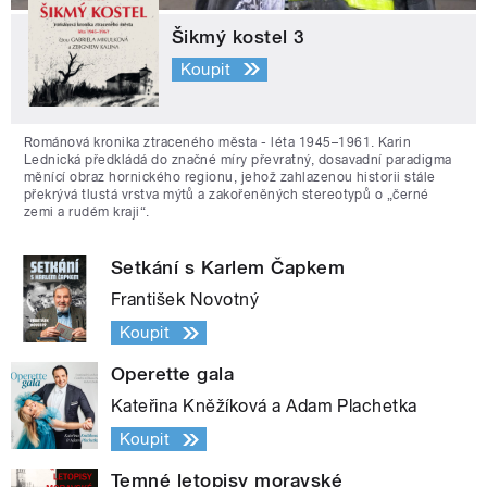
Šikmý kostel 3
Koupit
Románová kronika ztraceného města - léta 1945–1961. Karin
Lednická předkládá do značné míry převratný, dosavadní paradigma
měnící obraz hornického regionu, jehož zahlazenou historii stále
překrývá tlustá vrstva mýtů a zakořeněných stereotypů o „černé
zemi a rudém kraji“.
Setkání s Karlem Čapkem
František Novotný
Koupit
Operette gala
Kateřina Kněžíková a Adam Plachetka
Koupit
Temné letopisy moravské