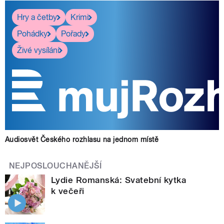
Hry a četby
Krimi
Pohádky
Pořady
Živé vysílání
Audiosvět Českého rozhlasu na jednom místě
NEJPOSLOUCHANĚJŠÍ
Lydie Romanská: Svatební kytka
k večeři