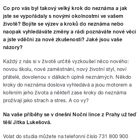
Co pro vás byl takový velký krok do neznáma a jak
jste se vypořádaly s novými okolnostmi ve vašem
životě? Bojíte se výzev a kroků do neznáma nebo
naopak vyhledáváte změny a rádi poznáváte nové věci
a jste vděčni za nové zkušenosti? Jaké jsou vaše
názory?
Každý z nás si v životě určitě vyzkoušel něco nového:
novou školu, nové zaměstnání, nový životní styl, noví
přátelé, dovolenou v dálkách úplně neznámých. Někdo
kroky do neznáma doslova vyhledává a jsou motorem a
kořením jeho života a někteří zase kroky do neznáma
prožívají jako strach a stres. A co vy?
Na vaše příběhy se v dnešní Noční lince z Prahy už teď
těší Jitka Lukešová.
Volat do studia můžete na telefonní číslo 731 800 900