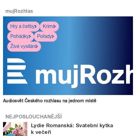
mujRozhlas
Hry a četby
Krimi
Pohádky
Pořady
Živé vysílání
Audiosvět Českého rozhlasu na jednom místě
NEJPOSLOUCHANĚJŠÍ
Lydie Romanská: Svatební kytka
k večeři