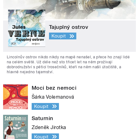
Tajuplný ostrov
Koupit
Lincolnův ostrov nikdo nikdy na mapě nenašel, a přece ho znají lidé
na celém světě. Už déle než sto třicet let na něm prožívají
dobrodružství s pěticí trosečníků, kteří na něm našli útočiště, a
hlavně nejedno tajemství.
Moci bez nemoci
Šárka Volemanová
Koupit
Saturnin
Zdeněk Jirotka
Koupit