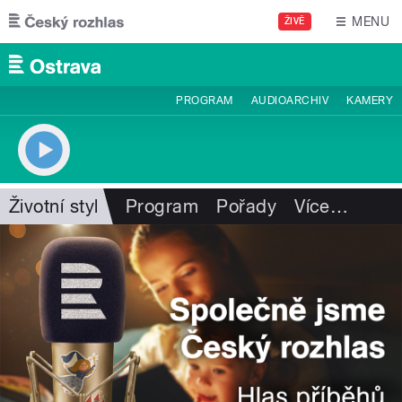
Přejít k hlavnímu obsahu
MENU
ŽIVĚ
PROGRAM
AUDIOARCHIV
KAMERY
Životní styl
Program
Pořady
Více
…