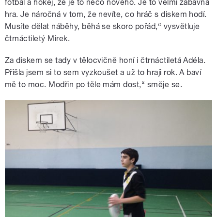
fotbal a hokej, že je to něco nového. Je to velmi zábavná
hra. Je náročná v tom, že nevíte, co hráč s diskem hodí.
Musíte dělat náběhy, běhá se skoro pořád,“ vysvětluje
čtrnáctiletý Mirek.
Za diskem se tady v tělocvičně honí i čtrnáctiletá Adéla.
Přišla jsem si to sem vyzkoušet a už to hraji rok. A baví
mě to moc. Modřin po těle mám dost,“ směje se.