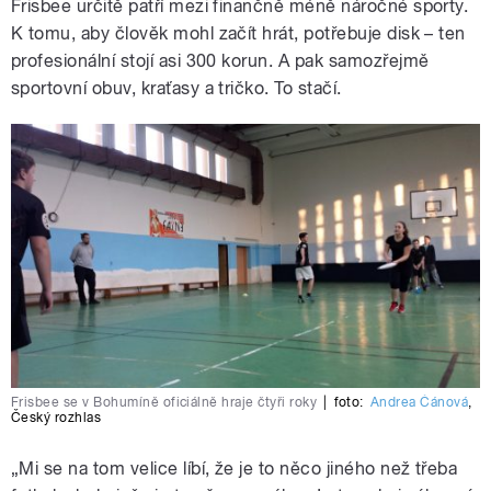
Frisbee určitě patří mezi finančně méně náročné sporty.
K tomu, aby člověk mohl začít hrát, potřebuje disk – ten
profesionální stojí asi 300 korun. A pak samozřejmě
sportovní obuv, kraťasy a tričko. To stačí.
Frisbee se v Bohumíně oficiálně hraje čtyři roky
|
foto:
Andrea Čánová
,
Český rozhlas
„Mi se na tom velice líbí, že je to něco jiného než třeba