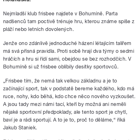
Nejmladší klub frisbee najdete v Bohumíně. Parta
nadšenců tam poctivě trénuje hru, kterou známe spíše z
pláží nebo letních dovolených.
Jenže ono zdánlivě jednoduché házení létajícím talířem
má svá přísná pravidla. Proti sobě hrají dva týmy o sedmi
hráčích a hru si řídí sami, obejdou se bez rozhodčích. V
Bohumíně si už frisbee oblíbily desítky sportovců.
„Frisbee tím, že nemá tak velkou základnu a je to
začínající sport, tak v podstatě bereme každého, kdo má
ruce, nohy, kdo běhá, kdo chce něco nového vyzkoušet.
A jsou tady mezi námi tací, kteří by možná ani neměli
nějaké sportovní předpoklady, ale tento sport je chytl,
baví je a rádi sportují. A to je to, proč to děláme,“ říká
Jakub Staniek.