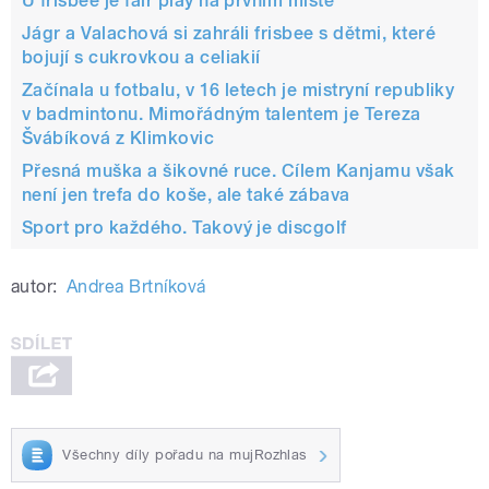
U frisbee je fair play na prvním místě
Jágr a Valachová si zahráli frisbee s dětmi, které
bojují s cukrovkou a celiakií
Začínala u fotbalu, v 16 letech je mistryní republiky
v badmintonu. Mimořádným talentem je Tereza
Švábíková z Klimkovic
Přesná muška a šikovné ruce. Cílem Kanjamu však
není jen trefa do koše, ale také zábava
Sport pro každého. Takový je discgolf
autor:
Andrea Brtníková
Všechny díly pořadu na mujRozhlas