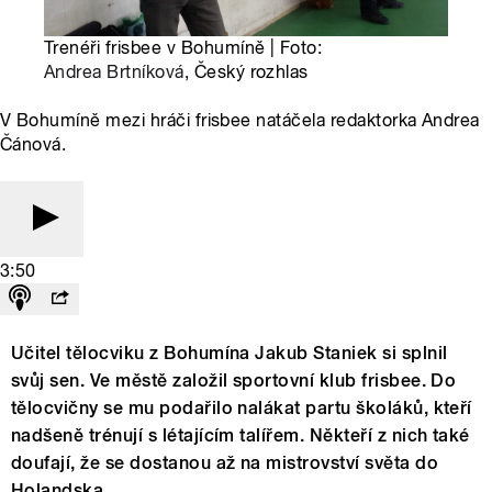
Trenéři frisbee v Bohumíně | Foto:
Andrea Brtníková
, Český rozhlas
V Bohumíně mezi hráči frisbee natáčela redaktorka Andrea
Čánová.
3:50
Učitel tělocviku z Bohumína Jakub Staniek si splnil
svůj sen. Ve městě založil sportovní klub frisbee. Do
tělocvičny se mu podařilo nalákat partu školáků, kteří
nadšeně trénují s létajícím talířem. Někteří z nich také
doufají, že se dostanou až na mistrovství světa do
Holandska.