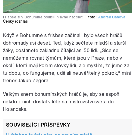
Frisbee si v Bohumíně oblíbili hlavně náctiletí
|
foto:
Andrea Čánová
,
Český rozhlas
Když v Bohumíně s frisbee začínali, bylo všech hráčů
dohromady asi deset. Teď, když sečtete mladší a starší
žáky, dostanete základnu čítající asi 50 lidí. „Sice se
nemůžeme rovnat týmům, které jsou v Praze, nebo v
okolí, která mají kolem stovky lidí, ale myslím, že jsme za
tu dobu, co fungujeme, udělali neuvěřitelný pokrok,“ míní
trenér Jakub Zágora.
Velkým snem bohumínských hráčů je, aby se aspoň
někdo z nich dostal v létě na mistrovství světa do
Holandska.
SOUVISEJÍCÍ PŘÍSPĚVKY