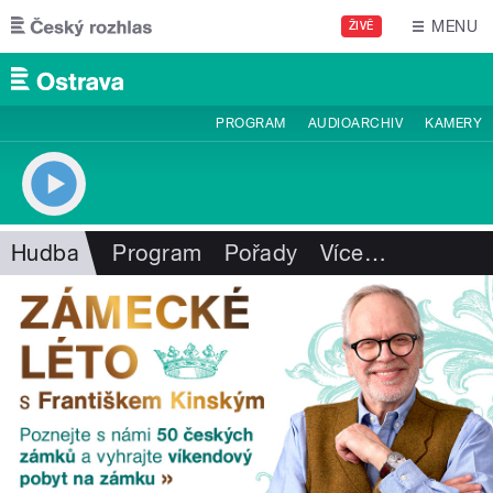
Přejít k hlavnímu obsahu
MENU
ŽIVĚ
PROGRAM
AUDIOARCHIV
KAMERY
Hudba
Program
Pořady
Více
…