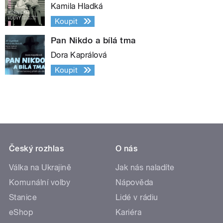
Kamila Hladká
Koupit
Pan Nikdo a bílá tma
Dora Kaprálová
Koupit
Český rozhlas
O nás
Válka na Ukrajině
Jak nás naladíte
Komunální volby
Nápověda
Stanice
Lidé v rádiu
eShop
Kariéra