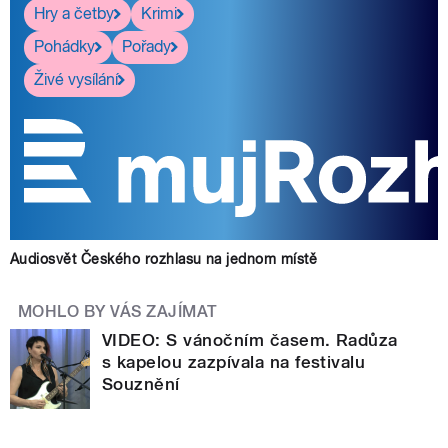
Hry a četby
Krimi
Pohádky
Pořady
Živé vysílání
Audiosvět Českého rozhlasu na jednom místě
MOHLO BY VÁS ZAJÍMAT
VIDEO: S vánočním časem. Radůza
s kapelou zazpívala na festivalu
Souznění