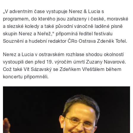
„V adventním čase vystupuje Nerez & Lucia s
programem, do kterého jsou zařazeny i české, moravské
a slezské koledy a také původní vánočně laděné písně
skupin Nerez a Neřež,“ připomíná ředitel festivalu
Souznění a hudební redaktor ČRo Ostrava Zdeněk Tofel.
Nerez a Lucia v ostravském rozhlase shodou okolností
vystoupili den před 19. výročím úmrtí Zuzany Navarové.
Což také Vít Sázavský se Zdeňkem Vřešťálem během
koncertu připomněli.