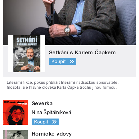
Setkání s Karlem Čapkem
Koupit
Literární fikce, pokus přiblížit literární nadsázkou spisovatele,
filozofa, ale hlavně člověka Karla Čapka trochu jinou formou.
Severka
Nina Špitálníková
Koupit
Hornické vdovy