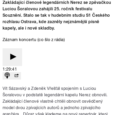
Zakládající členové legendárních Nerez se zpěvačkou
Luciou Šoralovou zahájili 25. ročník festivalu
Souznění. Stalo se tak v hudebním studiu S1 Českého
rozhlasu Ostrava, kde zazněly nejznámější písně
kapely, ale i nové skladby.
Záznam koncertu (co šlo z rádia)
1:29:41
Vít Sázavský a Zdeněk Vřešťál spojením s Luciou
Šoralovou v podstatě legendární kapelu Nerez obnovili.
Zakládající členové vlastně chtěli obnovit osvědčený
model dvou zpívajících autorů a jednoho zpívajícího
aranžéra. „Důraz však klademe na nový repertoár, který