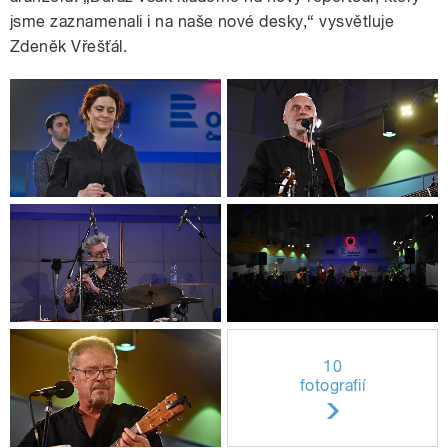
jsme zaznamenali i na naše nové desky,“ vysvětluje
Zdeněk Vřešťál.
10
fotografií