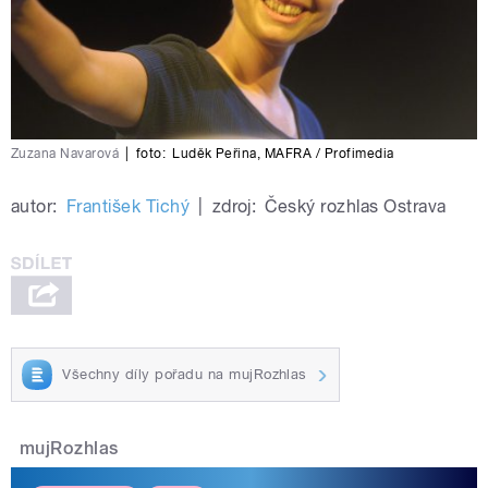
Zuzana Navarová
|
foto:
Luděk Peřina
,
MAFRA / Profimedia
autor:
František Tichý
|
zdroj:
Český rozhlas Ostrava
Všechny díly pořadu na mujRozhlas
mujRozhlas