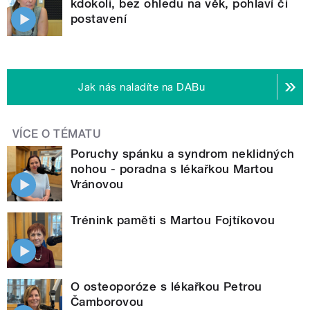
kdokoli, bez ohledu na věk, pohlaví či
postavení
Jak nás naladíte na DABu
VÍCE O TÉMATU
Poruchy spánku a syndrom neklidných
nohou - poradna s lékařkou Martou
Vránovou
Trénink paměti s Martou Fojtíkovou
O osteoporóze s lékařkou Petrou
Čamborovou