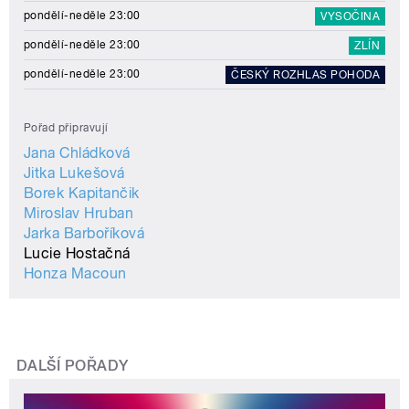
pondělí-neděle 23:00
VYSOČINA
pondělí-neděle 23:00
ZLÍN
pondělí-neděle 23:00
ČESKÝ ROZHLAS POHODA
Pořad připravují
Jana Chládková
Jitka Lukešová
Borek Kapitančik
Miroslav Hruban
Jarka Barboříková
Lucie Hostačná
Honza Macoun
DALŠÍ POŘADY