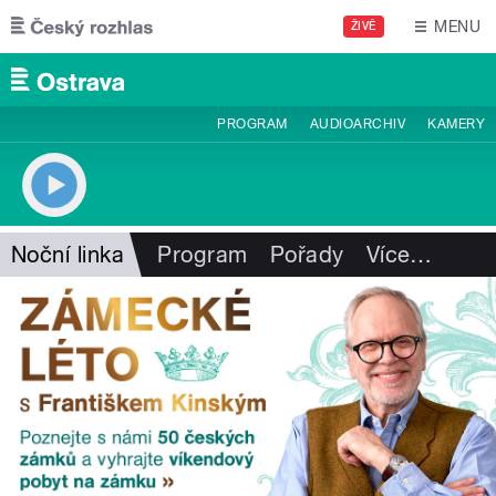
Přejít k hlavnímu obsahu
MENU
ŽIVĚ
PROGRAM
AUDIOARCHIV
KAMERY
Noční linka
Program
Pořady
Více
…