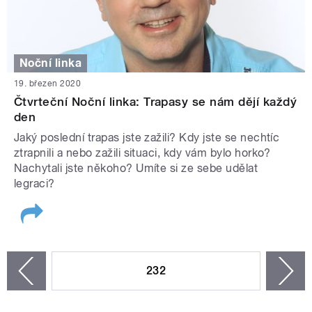
Noční linka
19. březen 2020
Čtvrteční Noční linka: Trapasy se nám dějí každý
den
Jaký poslední trapas jste zažili? Kdy jste se nechtíc
ztrapnili a nebo zažili situaci, kdy vám bylo horko?
Nachytali jste někoho? Umíte si ze sebe udělat
legraci?
STRÁNKY
232
n
zí