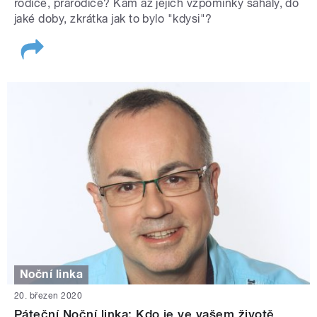
rodiče, prarodiče? Kam až jejich vzpomínky sahaly, do
jaké doby, zkrátka jak to bylo "kdysi"?
Noční linka
20. březen 2020
Páteční Noční linka: Kdo je ve vašem životě