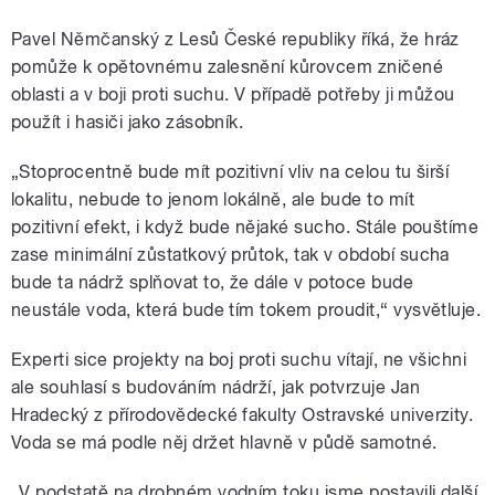
Pavel Němčanský z Lesů České republiky říká, že hráz
pomůže k opětovnému zalesnění kůrovcem zničené
oblasti a v boji proti suchu. V případě potřeby ji můžou
použít i hasiči jako zásobník.
„Stoprocentně bude mít pozitivní vliv na celou tu širší
lokalitu, nebude to jenom lokálně, ale bude to mít
pozitivní efekt, i když bude nějaké sucho. Stále pouštíme
zase minimální zůstatkový průtok, tak v období sucha
bude ta nádrž splňovat to, že dále v potoce bude
neustále voda, která bude tím tokem proudit,“ vysvětluje.
Experti sice projekty na boj proti suchu vítají, ne všichni
ale souhlasí s budováním nádrží, jak potvrzuje Jan
Hradecký z přírodovědecké fakulty Ostravské univerzity.
Voda se má podle něj držet hlavně v půdě samotné.
„V podstatě na drobném vodním toku jsme postavili další