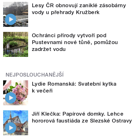
Lesy ČR obnovují zaniklé zásobárny
vody u přehrady Kružberk
Ochránci přírody vytvoří pod
Pustevnami nové tůně, pomůžou
zadržet vodu
NEJPOSLOUCHANĚJŠÍ
Lydie Romanská: Svatební kytka
k večeři
Jiří Klečka: Papírové domky. Lehce
hororová faustiáda ze Slezské Ostravy