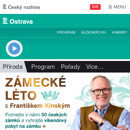
Přejít k hlavnímu obsahu
MENU
ŽIVĚ
PROGRAM
AUDIOARCHIV
KAMERY
Příroda
Program
Pořady
Více
…