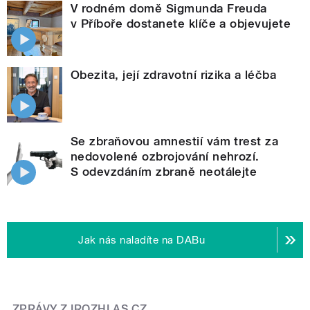
V rodném domě Sigmunda Freuda
v Příboře dostanete klíče a objevujete
Obezita, její zdravotní rizika a léčba
Se zbraňovou amnestií vám trest za
nedovolené ozbrojování nehrozí.
S odevzdáním zbraně neotálejte
Jak nás naladíte na DABu
ZPRÁVY Z IROZHLAS.CZ