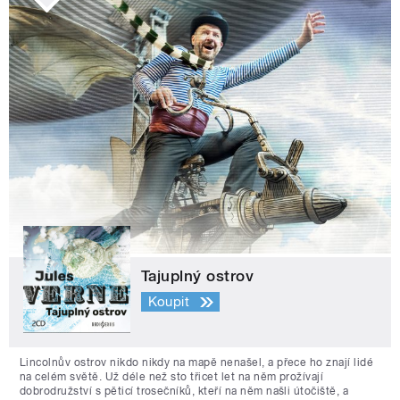
Tajuplný ostrov
Koupit
Lincolnův ostrov nikdo nikdy na mapě nenašel, a přece ho znají lidé
na celém světě. Už déle než sto třicet let na něm prožívají
dobrodružství s pěticí trosečníků, kteří na něm našli útočiště, a