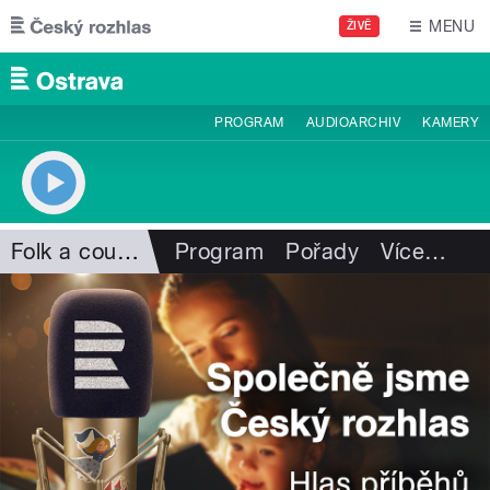
Přejít k hlavnímu obsahu
MENU
ŽIVĚ
PROGRAM
AUDIOARCHIV
KAMERY
Folk a country
Program
Pořady
Více
…