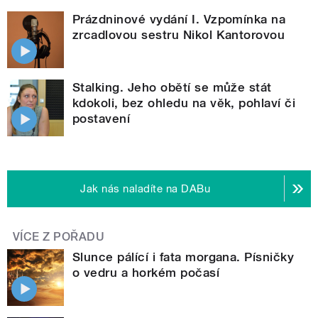
Prázdninové vydání I. Vzpomínka na
zrcadlovou sestru Nikol Kantorovou
Stalking. Jeho obětí se může stát
kdokoli, bez ohledu na věk, pohlaví či
postavení
Jak nás naladíte na DABu
VÍCE Z POŘADU
Slunce pálící i fata morgana. Písničky
o vedru a horkém počasí