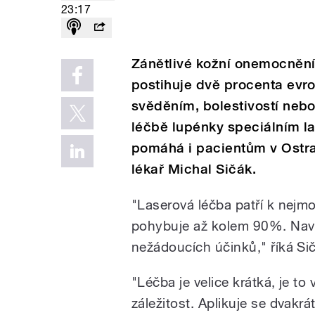
23:17
Zánětlivé kožní onemocnění
postihuje dvě procenta evr
svěděním, bolestivostí nebo
léčbě lupénky speciálním la
pomáhá i pacientům v Ostra
lékař Michal Sičák.
"Laserová léčba patří k nejm
pohybuje až kolem 90%. Nav
nežádoucích účinků," říká Si
"Léčba je velice krátká, je t
záležitost. Aplikuje se dvakrá