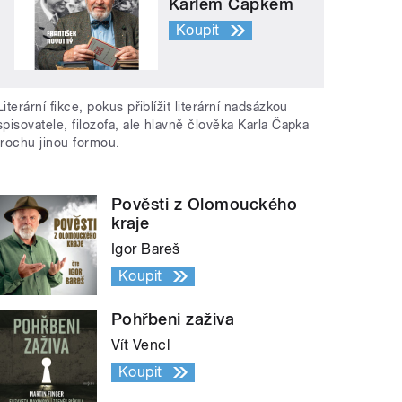
Karlem Čapkem
Koupit
Literární fikce, pokus přiblížit literární nadsázkou
spisovatele, filozofa, ale hlavně člověka Karla Čapka
trochu jinou formou.
Pověsti z Olomouckého
kraje
Igor Bareš
Koupit
Pohřbeni zaživa
Vít Vencl
Koupit