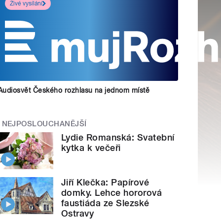
Živé vysílání
Audiosvět Českého rozhlasu na jednom místě
NEJPOSLOUCHANĚJŠÍ
Lydie Romanská: Svatební
kytka k večeři
Jiří Klečka: Papírové
domky. Lehce hororová
faustiáda ze Slezské
Ostravy