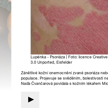
Lupénka - Psoriáza | Foto: licence Creati
3.0 Unported, Eisfelder
Zánětlivé kožní onemocnění zvané psoriáza nebo
populace. Projevuje se svěděním, bolestivostí n
Naďa Čvančarová povídala s kožním lékařem Mi