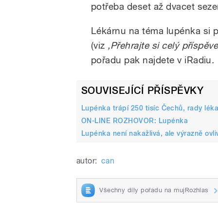
potřeba deset až dvacet seze
Lékárnu na téma lupénka si 
(viz
‚Přehrajte si celý příspěv
pořadu pak najdete v iRadiu.
SOUVISEJÍCÍ PŘÍSPĚVKY
Lupénka trápí 250 tisíc Čechů, rady lék
ON-LINE ROZHOVOR: Lupénka
Lupénka není nakažlivá, ale výrazně ovli
autor:
can
Všechny díly pořadu na mujRozhlas