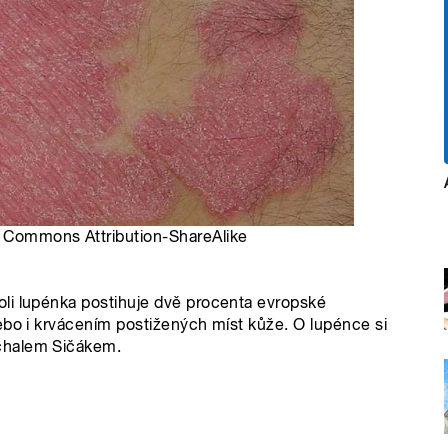
ve Commons Attribution-ShareAlike
li lupénka postihuje dvě procenta evropské
ebo i krvácením postižených míst kůže. O lupénce si
chalem Sičákem.