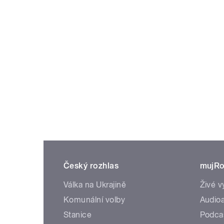
Český rozhlas
mujRo
Válka na Ukrajině
Živé v
Komunální volby
Audioa
Stanice
Podca