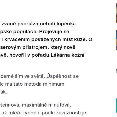
 zvané psoriáza neboli lupénka
opské populace. Projevuje se
 i krvácením postižených míst kůže. O
serovým přístrojem, který nově
vě, hovořil v pořadu Lékárna kožní
odernějším ve světě. Úspěšnost se
íc má tato metoda minimum
čák.
o vteřinová, maximálně minutová,
t až třikrát týdně a podle závažnosti je