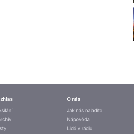
zhlas
O nás
ysílání
Jak nás naladíte
rchiv
Nápověda
sty
Lidé v rádiu