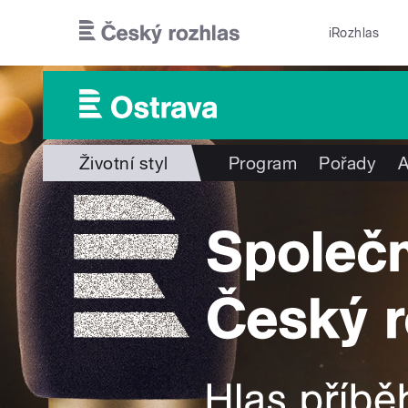
Přejít k hlavnímu obsahu
iRozhlas
Životní styl
Program
Pořady
A