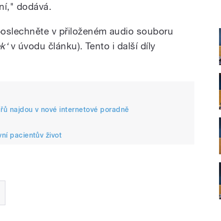
ní," dodává.
poslechněte v přiloženém audio souboru
ek‘
v úvodu článku). Tento i další díly
ařů najdou v nové internetové poradně
vní pacientův život