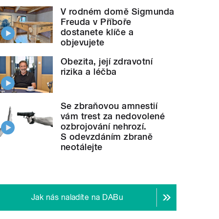
V rodném domě Sigmunda
Freuda v Příboře
dostanete klíče a
objevujete
Obezita, její zdravotní
rizika a léčba
Se zbraňovou amnestií
vám trest za nedovolené
ozbrojování nehrozí.
S odevzdáním zbraně
neotálejte
Jak nás naladíte na DABu