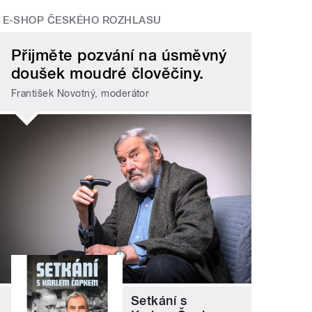
E-SHOP ČESKÉHO ROZHLASU
Přijměte pozvání na úsměvný
doušek moudré člověčiny.
František Novotný, moderátor
Setkání s