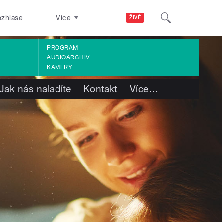
ozhlase
Více
ŽIVĚ
PROGRAM
AUDIOARCHIV
KAMERY
Jak nás naladíte
Kontakt
Více
…