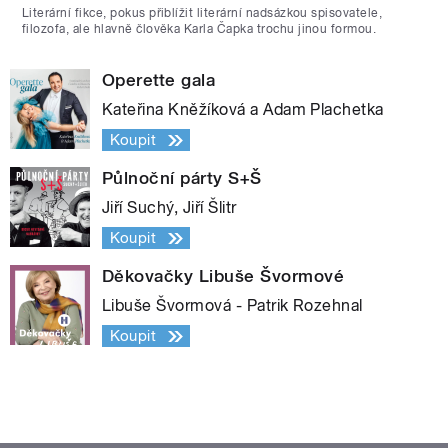
Literární fikce, pokus přiblížit literární nadsázkou spisovatele,
filozofa, ale hlavně člověka Karla Čapka trochu jinou formou.
Operette gala
Kateřina Kněžíková a Adam Plachetka
Koupit
Půlnoční párty S+Š
Jiří Suchý, Jiří Šlitr
Koupit
Děkovačky Libuše Švormové
Libuše Švormová - Patrik Rozehnal
Koupit