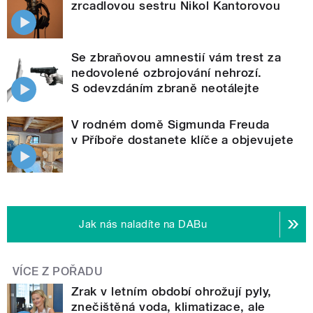
zrcadlovou sestru Nikol Kantorovou
Se zbraňovou amnestií vám trest za
nedovolené ozbrojování nehrozí.
S odevzdáním zbraně neotálejte
V rodném domě Sigmunda Freuda
v Příboře dostanete klíče a objevujete
Jak nás naladíte na DABu
VÍCE Z POŘADU
Zrak v letním období ohrožují pyly,
znečištěná voda, klimatizace, ale