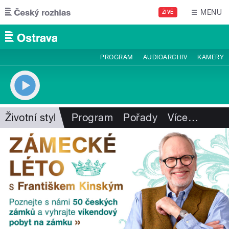
Přejít k hlavnímu obsahu
MENU
ŽIVĚ
PROGRAM
AUDIOARCHIV
KAMERY
Životní styl
Program
Pořady
Více
…