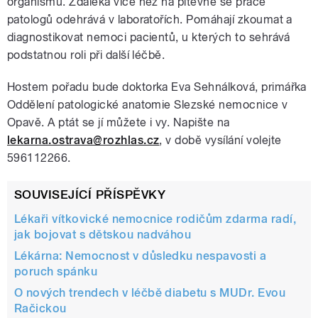
organismu. Zdaleka více než na pitevně se práce
patologů odehrává v laboratořích. Pomáhají zkoumat a
diagnostikovat nemoci pacientů, u kterých to sehrává
podstatnou roli při další léčbě.
Hostem pořadu bude doktorka Eva Sehnálková, primářka
Oddělení patologické anatomie Slezské nemocnice v
Opavě. A ptát se jí můžete i vy. Napište na
lekarna.ostrava@rozhlas.cz
, v době vysílání volejte
596112266.
SOUVISEJÍCÍ PŘÍSPĚVKY
Lékaři vítkovické nemocnice rodičům zdarma radí,
jak bojovat s dětskou nadváhou
Lékárna: Nemocnost v důsledku nespavosti a
poruch spánku
O nových trendech v léčbě diabetu s MUDr. Evou
Račickou