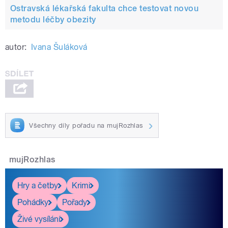
Ostravská lékařská fakulta chce testovat novou
metodu léčby obezity
autor:
Ivana Šuláková
Všechny díly pořadu na mujRozhlas
mujRozhlas
Hry a četby
Krimi
Pohádky
Pořady
Živé vysílání