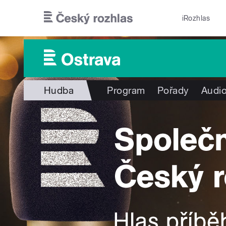
Přejít k hlavnímu obsahu
iRozhlas
Hudba
Program
Pořady
Audio