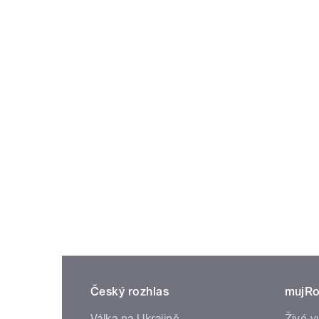
Český rozhlas
mujRo
Válka na Ukrajině
Živé v