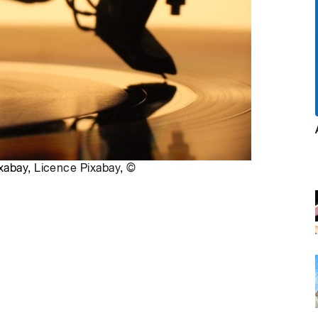
ixabay,
Licence Pixabay
,
©