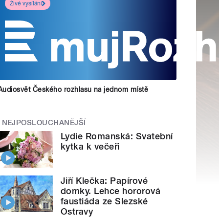
Živé vysílání
Audiosvět Českého rozhlasu na jednom místě
NEJPOSLOUCHANĚJŠÍ
Lydie Romanská: Svatební
kytka k večeři
Jiří Klečka: Papírové
domky. Lehce hororová
faustiáda ze Slezské
Ostravy