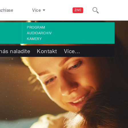
ozhlase
Více
ŽIVĚ
PROGRAM
AUDIOARCHIV
KAMERY
nás naladíte
Kontakt
Více
…