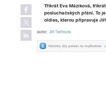
Třikrát Eva Máziková, třikrá
posluchačských přání. To je
oldies, kterou připravuje Jiří
autor:
Jiří Tieftrunk
Všechny díly pořadu na mujRozhlas