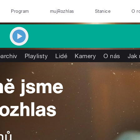
Program
mujRozhlas
Stanice
O r
archiv
Playlisty
Lidé
Kamery
O nás
Jak 