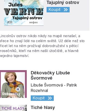
Tajuplný ostrov
Koupit
Lincolnův ostrov nikdo nikdy na mapě nenašel, a
přece ho znají lidé na celém světě. Už déle než sto
třicet let na něm prožívají dobrodružství s pěticí
trosečníků, kteří na něm našli útočiště, a hlavně
nejedno tajemství.
Děkovačky Libuše
Švormové
Libuše Švormová - Patrik
Rozehnal
Koupit
Tiché hlasy