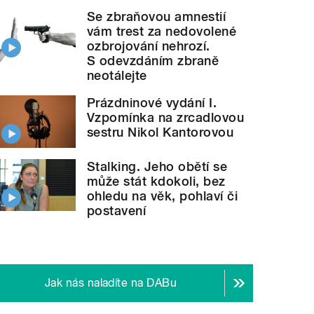
Se zbraňovou amnestií
vám trest za nedovolené
ozbrojování nehrozí.
S odevzdáním zbraně
neotálejte
Prázdninové vydání I.
Vzpomínka na zrcadlovou
sestru Nikol Kantorovou
Stalking. Jeho obětí se
může stát kdokoli, bez
ohledu na věk, pohlaví či
postavení
Jak nás naladíte na DABu