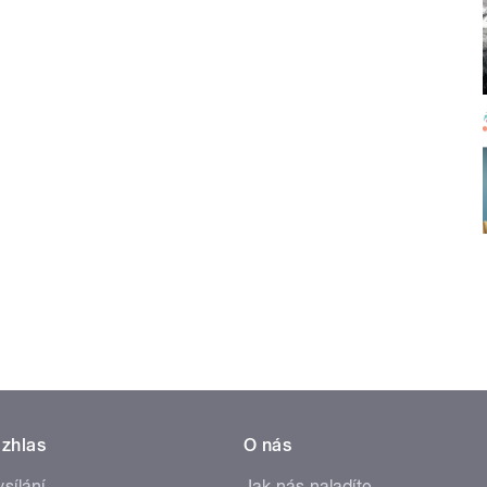
zhlas
O nás
ysílání
Jak nás naladíte