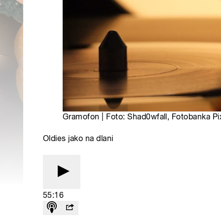
Gramofon | Foto: Shad0wfall, Fotobanka P
Oldies jako na dlani
55:16