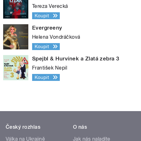
Tereza Verecká
Koupit
Evergreeny
Helena Vondráčková
Koupit
Spejbl & Hurvínek a Zlatá zebra 3
František Nepil
Koupit
Český rozhlas
O nás
Válka na Ukrajině
Jak nás naladíte