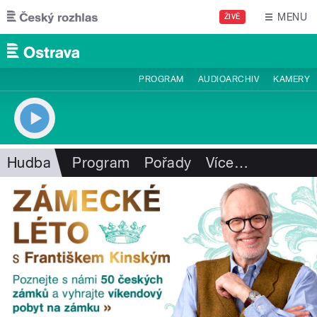
Přejít k hlavnímu obsahu
MENU
ŽIVĚ
PROGRAM
AUDIOARCHIV
KAMERY
Hudba
Program
Pořady
Více
…