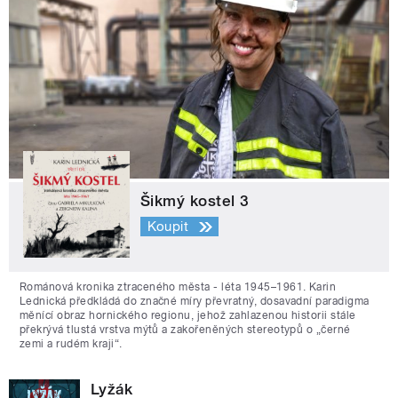
Šikmý kostel 3
Koupit
Románová kronika ztraceného města - léta 1945–1961. Karin
Lednická předkládá do značné míry převratný, dosavadní paradigma
měnící obraz hornického regionu, jehož zahlazenou historii stále
překrývá tlustá vrstva mýtů a zakořeněných stereotypů o „černé
zemi a rudém kraji“.
Lyžák