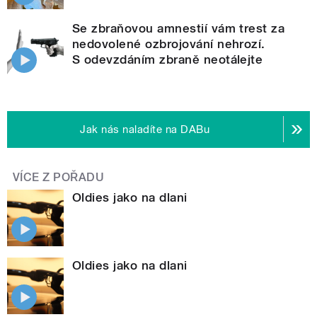
Se zbraňovou amnestií vám trest za
nedovolené ozbrojování nehrozí.
S odevzdáním zbraně neotálejte
Jak nás naladíte na DABu
VÍCE Z POŘADU
Oldies jako na dlani
Oldies jako na dlani