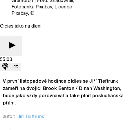
Gramofon | Foto: Shad0wfall,
Fotobanka Pixabay,
Licence
Pixabay
,
©
Oldies jako na dlani
55:03
V první listopadové hodince oldies se Jiří Tieftrunk
zaměří na dvojici Brook Benton / Dinah Washington,
bude jako vždy porovnávat a také plnit posluchačská
přání.
autor:
Jiří Tieftrunk