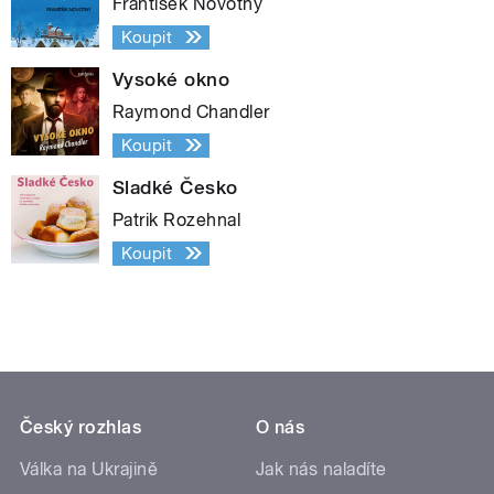
František Novotný
Koupit
Vysoké okno
Raymond Chandler
Koupit
Sladké Česko
Patrik Rozehnal
Koupit
Český rozhlas
O nás
Válka na Ukrajině
Jak nás naladíte