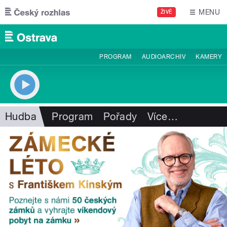
Přejít k hlavnímu obsahu
MENU
ŽIVĚ
PROGRAM
AUDIOARCHIV
KAMERY
Hudba
Program
Pořady
Více
…