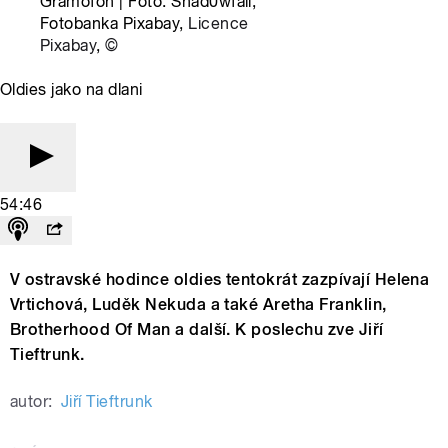
Gramofon | Foto: Shad0wfall,
Fotobanka Pixabay,
Licence
Pixabay
,
©
Oldies jako na dlani
54:46
V ostravské hodince oldies tentokrát zazpívají Helena
Vrtichová, Luděk Nekuda a také Aretha Franklin,
Brotherhood Of Man a další. K poslechu zve Jiří
Tieftrunk.
autor:
Jiří Tieftrunk