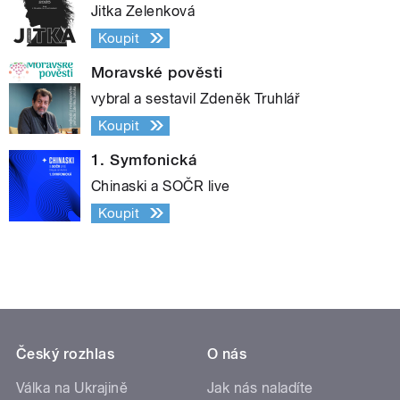
Jitka Zelenková
Koupit
Moravské pověsti
vybral a sestavil Zdeněk Truhlář
Koupit
1. Symfonická
Chinaski a SOČR live
Koupit
Český rozhlas
O nás
Válka na Ukrajině
Jak nás naladíte