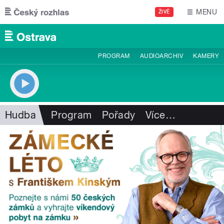
Přejít k hlavnímu obsahu
MENU
ŽIVĚ
PROGRAM
AUDIOARCHIV
KAMERY
Hudba
Program
Pořady
Více
…