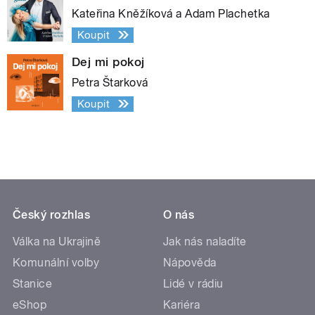
Kateřina Kněžíková a Adam Plachetka
Koupit
Dej mi pokoj
Petra Štarková
Koupit
Český rozhlas
O nás
Válka na Ukrajině
Jak nás naladíte
Komunální volby
Nápověda
Stanice
Lidé v rádiu
eShop
Kariéra