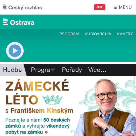
Přejít k hlavnímu obsahu
MENU
ŽIVĚ
PROGRAM
AUDIOARCHIV
KAMERY
Hudba
Program
Pořady
Více
…