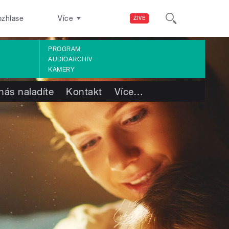
ozhlase
Více
ŽIVĚ
PROGRAM
AUDIOARCHIV
KAMERY
nás naladíte
Kontakt
Více
…