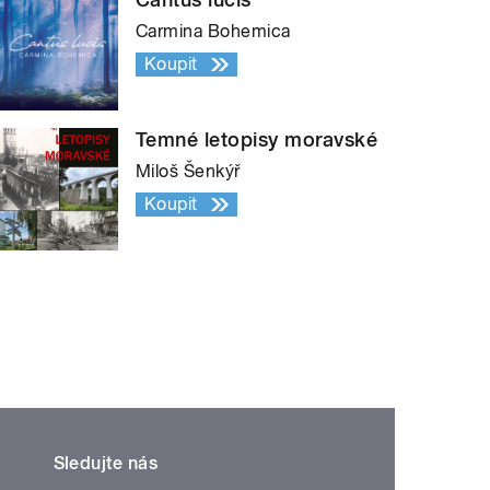
Carmina Bohemica
Koupit
Temné letopisy moravské
Miloš Šenkýř
Koupit
Sledujte nás