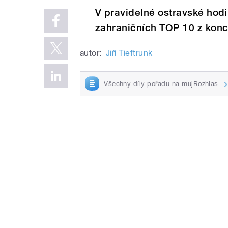
V pravidelné ostravské hodi
zahraničních TOP 10 z konc
autor:
Jiří Tieftrunk
Všechny díly pořadu na mujRozhlas