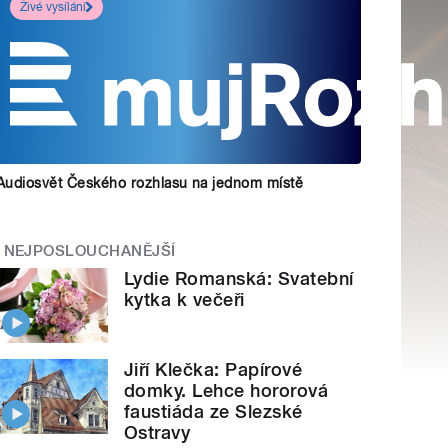
Živé vysílání
Audiosvět Českého rozhlasu na jednom místě
NEJPOSLOUCHANĚJŠÍ
Lydie Romanská: Svatební
kytka k večeři
Jiří Klečka: Papírové
domky. Lehce hororová
faustiáda ze Slezské
Ostravy