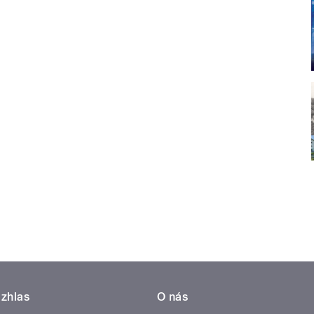
zhlas
O nás