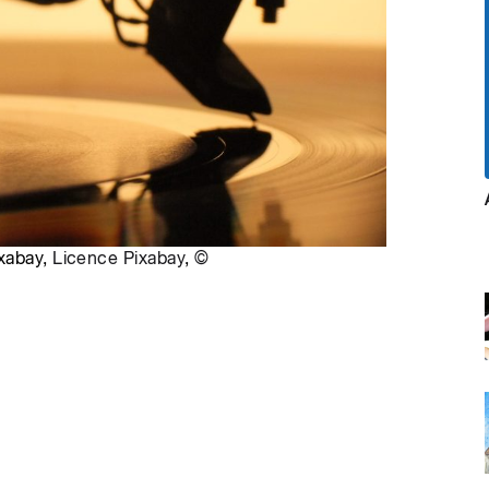
ixabay,
Licence Pixabay
,
©