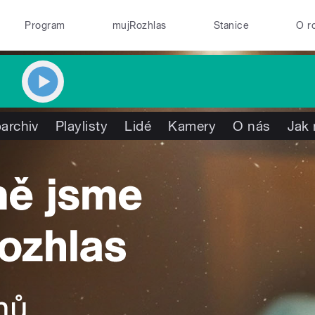
Program
mujRozhlas
Stanice
O r
archiv
Playlisty
Lidé
Kamery
O nás
Jak 