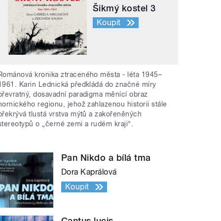
Šikmý kostel 3
Koupit
Románová kronika ztraceného města - léta 1945–
1961. Karin Lednická předkládá do značné míry
převratný, dosavadní paradigma měnící obraz
hornického regionu, jehož zahlazenou historii stále
překrývá tlustá vrstva mýtů a zakořeněných
stereotypů o „černé zemi a rudém kraji“.
Pan Nikdo a bílá tma
Dora Kaprálová
Koupit
Cantus lucis