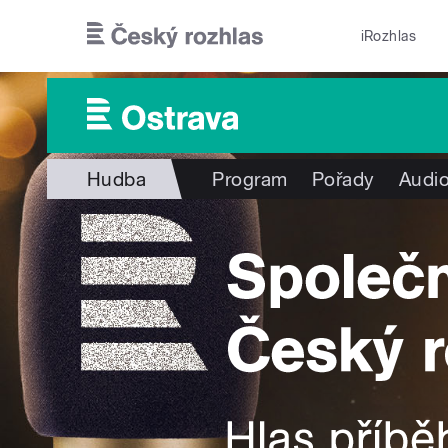
Přejít k hlavnímu obsahu
iRozhlas
Hudba
Program
Pořady
Audio