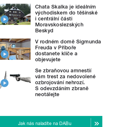
Chata Skalka je ideálním
východiskem do těšínské
i centrální části
Moravskoslezských
Beskyd
V rodném domě Sigmunda
Freuda v Příboře
dostanete klíče a
objevujete
Se zbraňovou amnestií
vám trest za nedovolené
ozbrojování nehrozí.
S odevzdáním zbraně
neotálejte
Jak nás naladíte na DABu