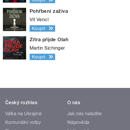
Pohřbeni zaživa
Vít Vencl
Koupit
Zítra přijde Olah
Martin Sichinger
Koupit
Český rozhlas
O nás
Válka na Ukrajině
Jak nás naladíte
Komunální volby
Nápověda