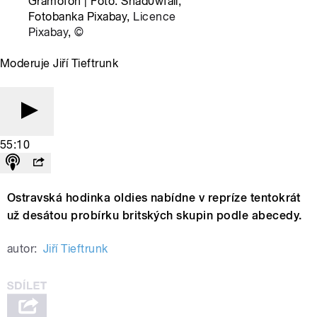
Gramofon | Foto: Shad0wfall,
Fotobanka Pixabay,
Licence
Pixabay
,
©
Moderuje Jiří Tieftrunk
55:10
Ostravská hodinka oldies nabídne v repríze tentokrát
už desátou probírku britských skupin podle abecedy.
autor:
Jiří Tieftrunk