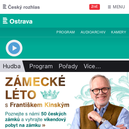
Přejít k hlavnímu obsahu
MENU
ŽIVĚ
PROGRAM
AUDIOARCHIV
KAMERY
Hudba
Program
Pořady
Více
…