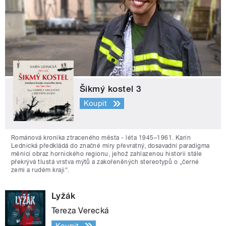
Šikmý kostel 3
Koupit
Románová kronika ztraceného města - léta 1945–1961. Karin
Lednická předkládá do značné míry převratný, dosavadní paradigma
měnící obraz hornického regionu, jehož zahlazenou historii stále
překrývá tlustá vrstva mýtů a zakořeněných stereotypů o „černé
zemi a rudém kraji“.
Lyžák
Tereza Verecká
Koupit