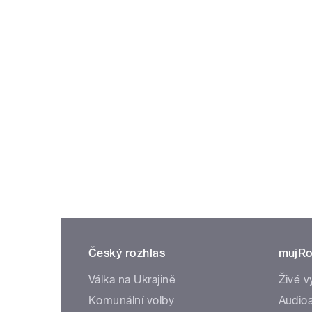
Český rozhlas
mujRo
Válka na Ukrajině
Živé v
Komunální volby
Audioa