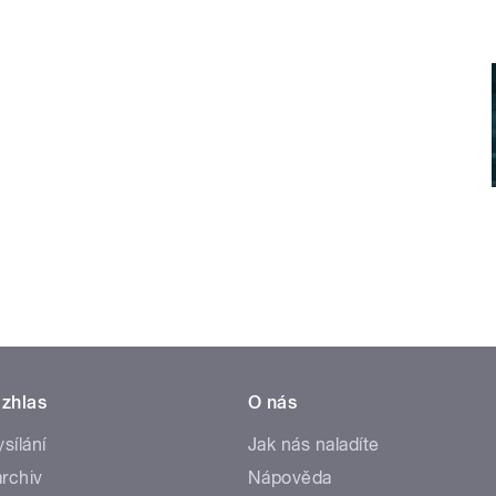
zhlas
O nás
ysílání
Jak nás naladíte
rchiv
Nápověda