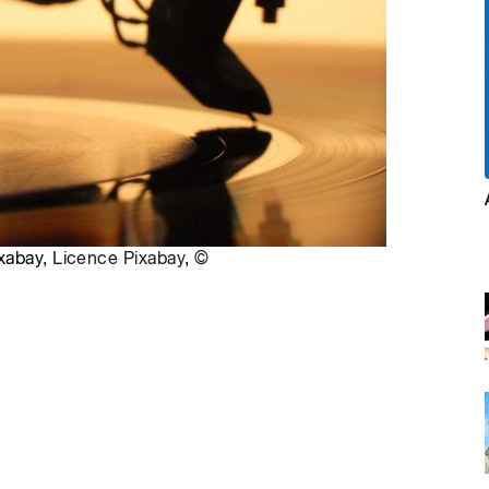
ixabay,
Licence Pixabay
,
©