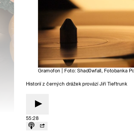
Gramofon | Foto: Shad0wfall, Fotobanka P
Historií z černých drážek provází Jiří Tieftrunk
55:28