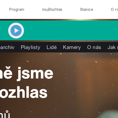
Program
mujRozhlas
Stanice
O r
archiv
Playlisty
Lidé
Kamery
O nás
Jak 