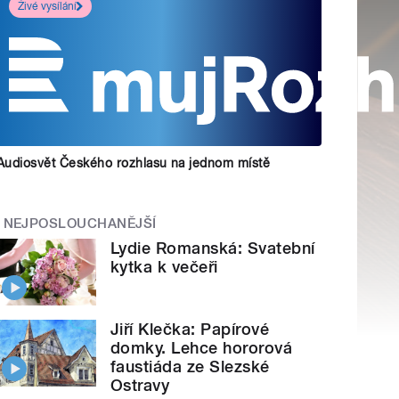
Živé vysílání
Audiosvět Českého rozhlasu na jednom místě
NEJPOSLOUCHANĚJŠÍ
Lydie Romanská: Svatební
kytka k večeři
Jiří Klečka: Papírové
domky. Lehce hororová
faustiáda ze Slezské
Ostravy