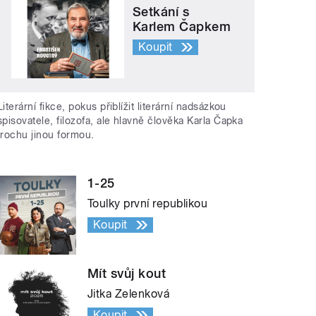
Setkání s
Karlem Čapkem
Koupit
Literární fikce, pokus přiblížit literární nadsázkou
spisovatele, filozofa, ale hlavně člověka Karla Čapka
trochu jinou formou.
1-25
Toulky první republikou
Koupit
Mít svůj kout
Jitka Zelenková
Koupit