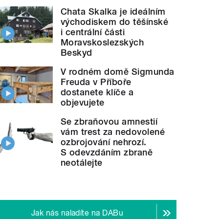
Chata Skalka je ideálním
východiskem do těšínské
i centrální části
Moravskoslezských
Beskyd
V rodném domě Sigmunda
Freuda v Příboře
dostanete klíče a
objevujete
Se zbraňovou amnestií
vám trest za nedovolené
ozbrojování nehrozí.
S odevzdáním zbraně
neotálejte
Jak nás naladíte na DABu