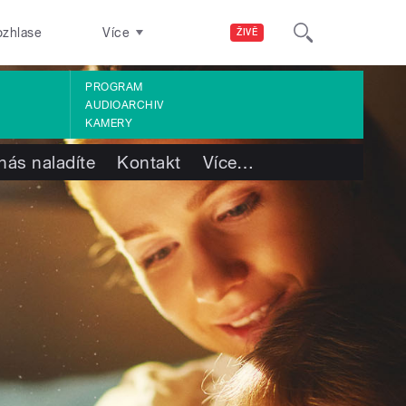
ozhlase
Více
ŽIVĚ
PROGRAM
AUDIOARCHIV
KAMERY
nás naladíte
Kontakt
Více
…