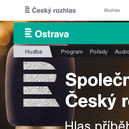
Přejít k hlavnímu obsahu
iRozhlas
Hudba
Program
Pořady
Audio