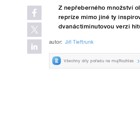
Z nepřeberného množství oldi
repríze mimo jiné ty inspir
dvanáctiminutovou verzi hit
autor:
Jiří Tieftrunk
Všechny díly pořadu na mujRozhlas