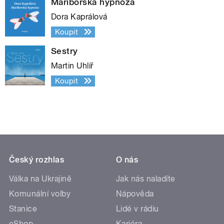
Mariborská hypnóza
Dora Kaprálová
Koupit
Sestry
Martin Uhlíř
Koupit
Český rozhlas
O nás
Válka na Ukrajině
Jak nás naladíte
Komunální volby
Nápověda
Stanice
Lidé v rádiu
eShop
Kariéra