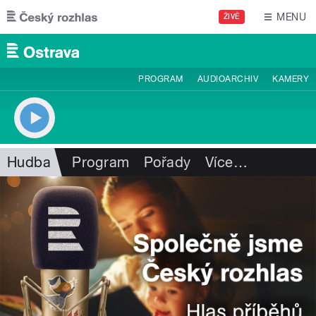
Přejít k hlavnímu obsahu
MENU
ŽIVĚ
PROGRAM
AUDIOARCHIV
KAMERY
Hudba
Program
Pořady
Více
…