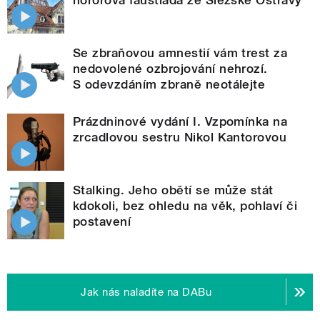
Se zbraňovou amnestií vám trest za
nedovolené ozbrojování nehrozí.
S odevzdáním zbraně neotálejte
Prázdninové vydání I. Vzpomínka na
zrcadlovou sestru Nikol Kantorovou
Stalking. Jeho obětí se může stát
kdokoli, bez ohledu na věk, pohlaví či
postavení
Jak nás naladíte na DABu