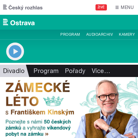
Přejít k hlavnímu obsahu
MENU
ŽIVĚ
PROGRAM
AUDIOARCHIV
KAMERY
Divadlo
Program
Pořady
Více
…