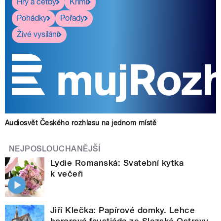
Hry a četby
Krimi
Pohádky
Pořady
Živé vysílání
Audiosvět Českého rozhlasu na jednom místě
NEJPOSLOUCHANĚJŠÍ
Lydie Romanská: Svatební kytka
k večeři
Jiří Klečka: Papírové domky. Lehce
hororová faustiáda ze Slezské Ostravy