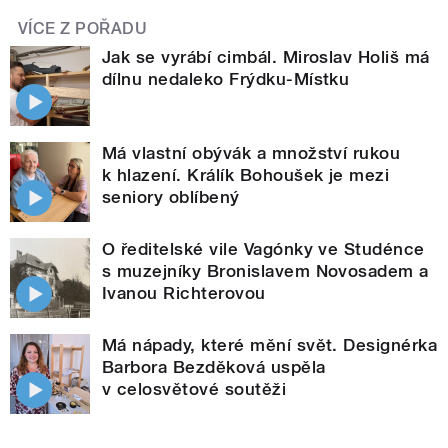
VÍCE Z POŘADU
Jak se vyrábí cimbál. Miroslav Holiš má
dílnu nedaleko Frýdku-Místku
Má vlastní obývák a množství rukou
k hlazení. Králík Bohoušek je mezi
seniory oblíbený
O ředitelské vile Vagónky ve Studénce
s muzejníky Bronislavem Novosadem a
Ivanou Richterovou
Má nápady, které mění svět. Designérka
Barbora Bezděková uspěla
v celosvětové soutěži