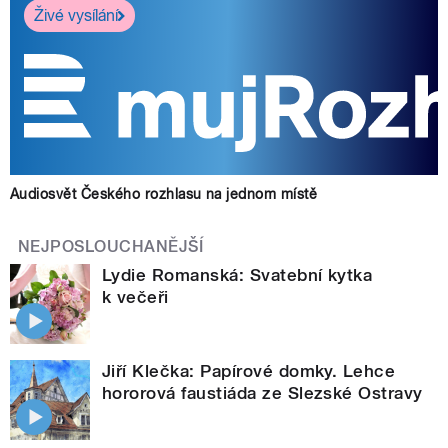
Živé vysílání
Audiosvět Českého rozhlasu na jednom místě
NEJPOSLOUCHANĚJŠÍ
Lydie Romanská: Svatební kytka
k večeři
Jiří Klečka: Papírové domky. Lehce
hororová faustiáda ze Slezské Ostravy