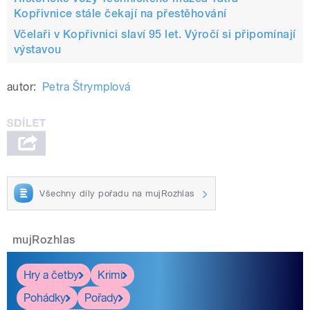
Kopřivnice stále čekají na přestěhování
Včelaři v Kopřivnici slaví 95 let. Výročí si připomínají
výstavou
autor:
Petra Štrymplová
Všechny díly pořadu na mujRozhlas
mujRozhlas
Hry a četby
Krimi
Pohádky
Pořady