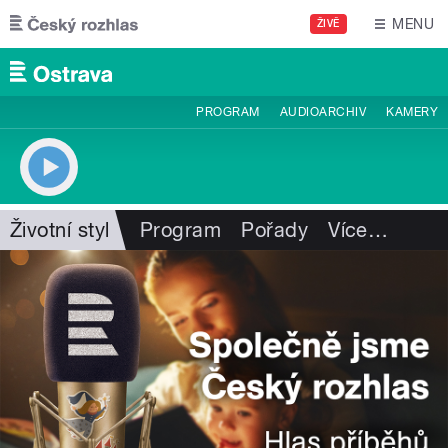
Přejít k hlavnímu obsahu
MENU
ŽIVĚ
PROGRAM
AUDIOARCHIV
KAMERY
Životní styl
Program
Pořady
Více
…