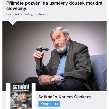
Přijměte pozvání na úsměvný doušek moudré
člověčiny.
František Novotný, moderátor
Setkání s Karlem Čapkem
Koupit