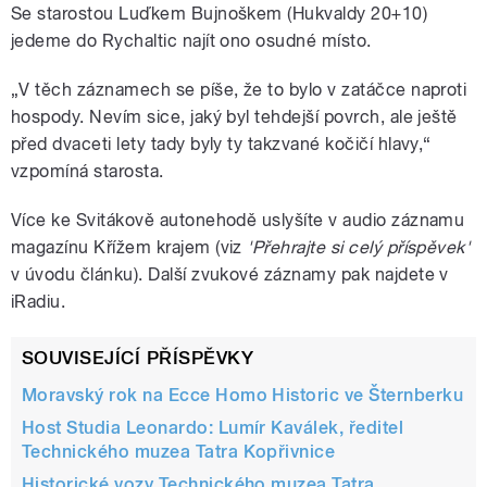
Se starostou Luďkem Bujnoškem (Hukvaldy 20+10)
jedeme do Rychaltic najít ono osudné místo.
„V těch záznamech se píše, že to bylo v zatáčce naproti
hospody. Nevím sice, jaký byl tehdejší povrch, ale ještě
před dvaceti lety tady byly ty takzvané kočičí hlavy,“
vzpomíná starosta.
Více ke Svitákově autonehodě uslyšíte v audio záznamu
magazínu Křížem krajem (viz
'Přehrajte si celý příspěvek'
v úvodu článku). Další zvukové záznamy pak najdete v
iRadiu.
SOUVISEJÍCÍ PŘÍSPĚVKY
Moravský rok na Ecce Homo Historic ve Šternberku
Host Studia Leonardo: Lumír Kaválek, ředitel
Technického muzea Tatra Kopřivnice
Historické vozy Technického muzea Tatra