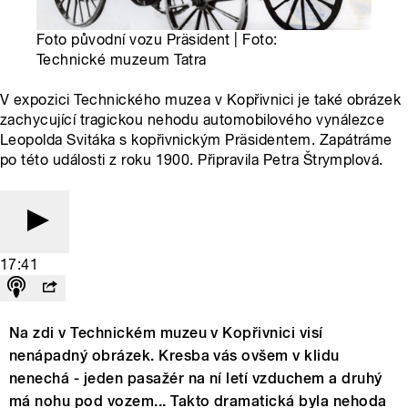
Foto původní vozu Präsident | Foto:
Technické muzeum Tatra
V expozici Technického muzea v Kopřivnici je také obrázek
zachycující tragickou nehodu automobilového vynálezce
Leopolda Svitáka s kopřivnickým Präsidentem. Zapátráme
po této události z roku 1900. Připravila Petra Štrymplová.
17:41
Na zdi v Technickém muzeu v Kopřivnici visí
nenápadný obrázek. Kresba vás ovšem v klidu
nenechá - jeden pasažér na ní letí vzduchem a druhý
má nohu pod vozem... Takto dramatická byla nehoda