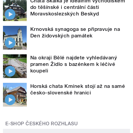
Chata Skalka je ideálním východiskem
do těšínské i centrální části
Moravskoslezských Beskyd
Krnovská synagoga se připravuje na
Den židovských památek
Na okraji Bělé najdete vyhledávaný
pramen Židlo s bazénkem k léčivé
koupeli
Horská chata Kmínek stojí až na samé
česko-slovenské hranici
E-SHOP ČESKÉHO ROZHLASU