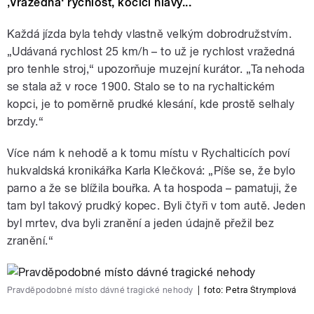
‚Vražedná‘ rychlost, kočičí hlavy...
Každá jízda byla tehdy vlastně velkým dobrodružstvím.
„Udávaná rychlost 25 km/h – to už je rychlost vražedná
pro tenhle stroj,“ upozorňuje muzejní kurátor. „Ta nehoda
se stala až v roce 1900. Stalo se to na rychaltickém
kopci, je to poměrně prudké klesání, kde prostě selhaly
brzdy.“
Více nám k nehodě a k tomu místu v Rychalticích poví
hukvaldská kronikářka Karla Klečková: „Píše se, že bylo
parno a že se blížila bouřka. A ta hospoda – pamatuji, že
tam byl takový prudký kopec. Byli čtyři v tom autě. Jeden
byl mrtev, dva byli zranění a jeden údajně přežil bez
zranění.“
Pravděpodobné místo dávné tragické nehody
|
foto:
Petra Štrymplová