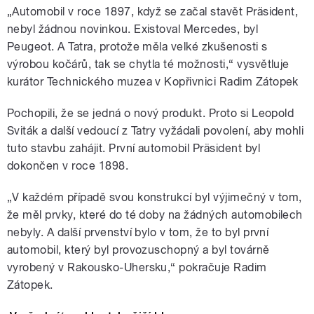
„Automobil v roce 1897, když se začal stavět Präsident,
nebyl žádnou novinkou. Existoval Mercedes, byl
Peugeot. A Tatra, protože měla velké zkušenosti s
výrobou kočárů, tak se chytla té možnosti,“ vysvětluje
kurátor Technického muzea v Kopřivnici Radim Zátopek
Pochopili, že se jedná o nový produkt. Proto si Leopold
Sviták a další vedoucí z Tatry vyžádali povolení, aby mohli
tuto stavbu zahájit. První automobil Präsident byl
dokončen v roce 1898.
„V každém případě svou konstrukcí byl výjimečný v tom,
že měl prvky, které do té doby na žádných automobilech
nebyly. A další prvenství bylo v tom, že to byl první
automobil, který byl provozuschopný a byl továrně
vyrobený v Rakousko-Uhersku,“ pokračuje Radim
Zátopek.