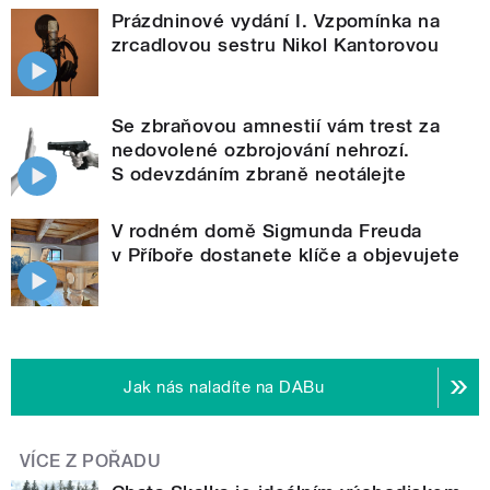
Prázdninové vydání I. Vzpomínka na
zrcadlovou sestru Nikol Kantorovou
Se zbraňovou amnestií vám trest za
nedovolené ozbrojování nehrozí.
S odevzdáním zbraně neotálejte
V rodném domě Sigmunda Freuda
v Příboře dostanete klíče a objevujete
Jak nás naladíte na DABu
VÍCE Z POŘADU