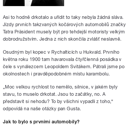
Asi to hodně drkotalo a uřídit to taky nebyla žádná sláva.
Jízdy prvních takzvaných kočárových automobilů značky
Tatra Präsident musely být pro tehdejší motoristy velkým
dobrodružstvím. Jedna z nich skončila zvlášť neslavně.
Osudným byl kopec v Rychalticích u Hukvald. Prvního
května roku 1900 tam havarovala čtyřčlenná posádka v
čele s vynálezcem Leopoldem Svitákem. Pátrali jsme po
okolnostech i pravděpodobném místu karambolu.
„Moc velkou rychlost to nemělo, silnice, v jakém byly
stavu, to muselo drkotat. Jsou to začátky, no. A
představit si nehodu? To by všichni vypadli z toho,“
odpovídá na naše otázky pan Gusta.
Jak to bylo s prvními automobily?