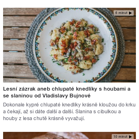
6 minut
Lesní zázrak aneb chlupaté knedlíky s houbami a
se slaninou od Vladislavy Bujnové
Dokonale kypré chlupaté knedlíky krásně kloužou do krku
a čekají, až si dáte další a další. Slanina s cibulkou a
houby z lesa chutě krásně vyvažují.
10 minut