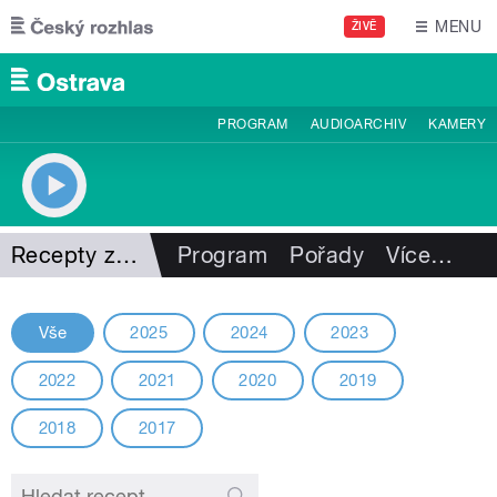
Přejít k hlavnímu obsahu
MENU
ŽIVĚ
PROGRAM
AUDIOARCHIV
KAMERY
Recepty z minulých ročníků
Program
Pořady
Více
…
Vše
2025
2024
2023
2022
2021
2020
2019
2018
2017