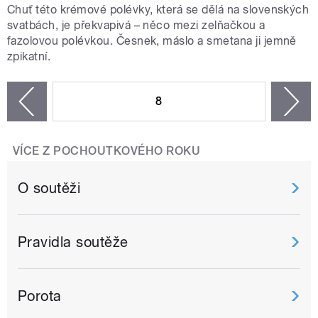
Chuť této krémové polévky, která se dělá na slovenských
svatbách, je překvapivá – něco mezi zelňačkou a
fazolovou polévkou. Česnek, máslo a smetana ji jemně
zpikatní.
STRÁNKY
8
n
zí
VÍCE Z POCHOUTKOVÉHO ROKU
O soutěži
Pravidla soutěže
Porota