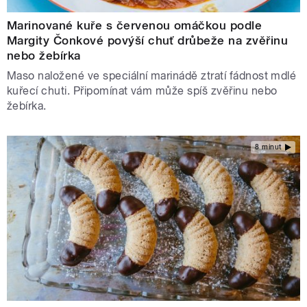
Marinované kuře s červenou omáčkou podle
Margity Čonkové povýší chuť drůbeže na zvěřinu
nebo žebírka
Maso naložené ve speciální marinádě ztratí fádnost mdlé
kuřecí chuti. Připomínat vám může spíš zvěřinu nebo
žebírka.
8 minut