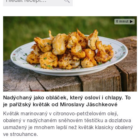
6 minut
Nadýchaný jako obláček, který osloví i chlapy. To
je pařížský květák od Miroslavy Jäschkeové
Květák marinovaný v citronovo-petrželovém oleji,
obalený v nadýchaném sněhovém těstíčku a dozlatova
usmažený je mnohem lepší než květák klasicky obalený
ve strouhance.