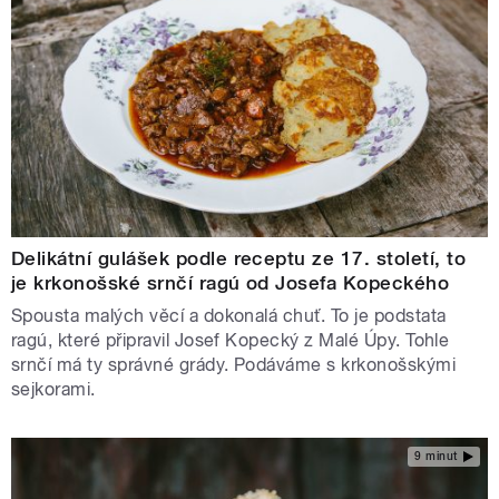
Delikátní gulášek podle receptu ze 17. století, to
je krkonošské srnčí ragú od Josefa Kopeckého
Spousta malých věcí a dokonalá chuť. To je podstata
ragú, které připravil Josef Kopecký z Malé Úpy. Tohle
srnčí má ty správné grády. Podáváme s krkonošskými
sejkorami.
9 minut