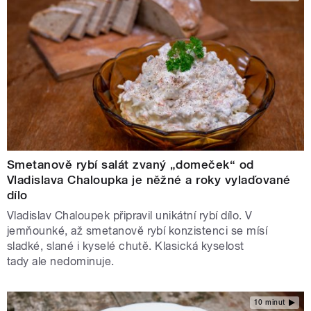
Smetanově rybí salát zvaný „domeček“ od
Vladislava Chaloupka je něžné a roky vylaďované
dílo
Vladislav Chaloupek připravil unikátní rybí dílo. V
jemňounké, až smetanově rybí konzistenci se mísí
sladké, slané i kyselé chutě. Klasická kyselost
tady ale nedominuje.
10 minut