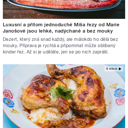
Luxusní a přitom jednoduché Míša řezy od Marie
Janošové jsou lehké, nadýchané a bez mouky
Dezert, který zná snad každý, ale málokdo ho dělá bez
mouky. Příprava je rychlá a připomínat může oblíbený
kinder řez. Až si je uděláte, jen se po nich zapráší.
6 minut