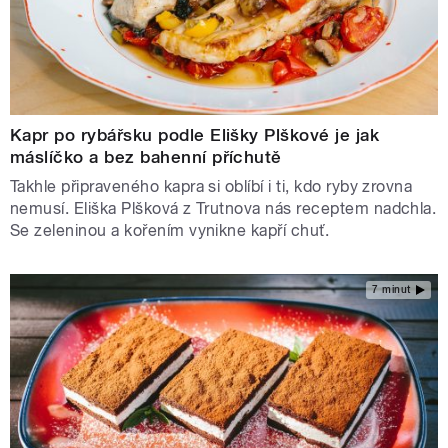
Kapr po rybářsku podle Elišky Plškové je jak
máslíčko a bez bahenní příchutě
Takhle připraveného kapra si oblíbí i ti, kdo ryby zrovna
nemusí. Eliška Plšková z Trutnova nás receptem nadchla.
Se zeleninou a kořením vynikne kapří chuť.
7 minut