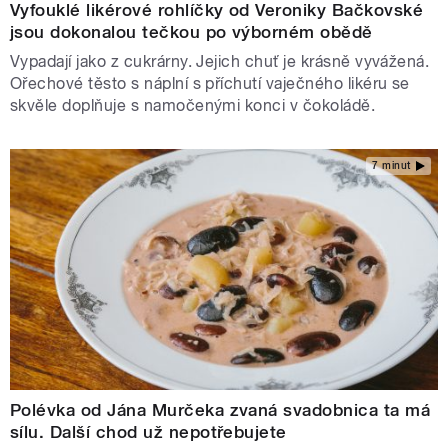
Vyfouklé likérové rohlíčky od Veroniky Bačkovské
jsou dokonalou tečkou po výborném obědě
Vypadají jako z cukrárny. Jejich chuť je krásně vyvážená.
Ořechové těsto s náplní s příchutí vaječného likéru se
skvěle doplňuje s namočenými konci v čokoládě.
7 minut
Polévka od Jána Murčeka zvaná svadobnica ta má
sílu. Další chod už nepotřebujete