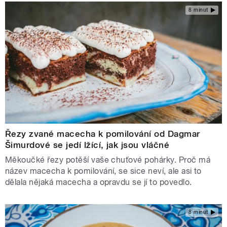
8 minut
Řezy zvané macecha k pomilování od Dagmar
Šimurdové se jedí lžící, jak jsou vláčné
Měkoučké řezy potěší vaše chuťové pohárky. Proč má
název macecha k pomilování, se sice neví, ale asi to
dělala nějaká macecha a opravdu se jí to povedlo.
8 minut