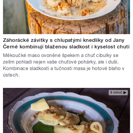
Záhorácké závitky s chlupatými knedlíky od Jany
Černé kombinují blaženou sladkost i kyselost chutí
Měkoučké maso ovoněné špekem a chuť cibulky se
zelím pohladí nejen vaše chuťové pohárky, ale i duši.
Kombinace sladkosti a tučnosti masa je hotové blaho v
ústech.
8 minut