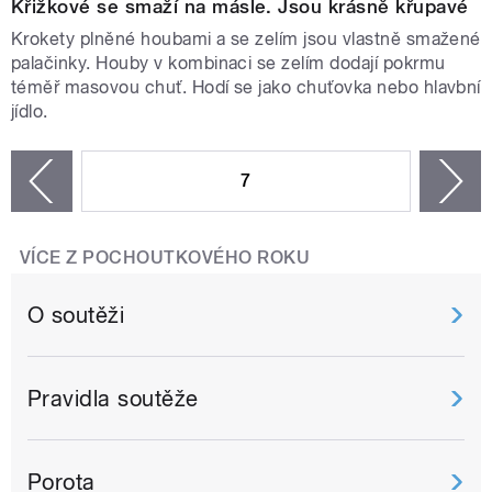
Křižkové se smaží na másle. Jsou krásně křupavé
Krokety plněné houbami a se zelím jsou vlastně smažené
palačinky. Houby v kombinaci se zelím dodají pokrmu
téměř masovou chuť. Hodí se jako chuťovka nebo hlavbní
jídlo.
STRÁNKY
7
n
zí
VÍCE Z POCHOUTKOVÉHO ROKU
O soutěži
Pravidla soutěže
Porota