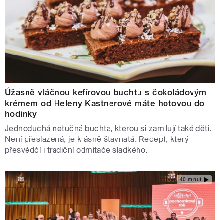
Úžasně vláčnou kefírovou buchtu s čokoládovým
krémem od Heleny Kastnerové máte hotovou do
hodinky
Jednoduchá netučná buchta, kterou si zamilují také děti.
Není přeslazená, je krásně šťavnatá. Recept, který
přesvědčí i tradiční odmítače sladkého.
40 minut