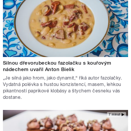
Silnou dřevorubeckou fazolačku s kouřovým
nádechem uvařil Anton Bielik
„Je silná jako hrom, jako dynamit,“ říká autor fazolačky.
Vydatná polévka s hustou konzistencí, masem, lehkou
pikantností paprikové klobásy a štychem česneku vás
dostane.
7 minut