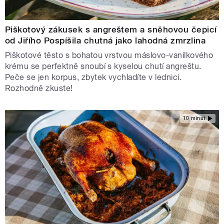
Piškotový zákusek s angreštem a sněhovou čepicí
od Jiřího Pospíšila chutná jako lahodná zmrzlina
Piškotové těsto s bohatou vrstvou máslovo-vanilkového
krému se perfektně snoubí s kyselou chutí angreštu.
Peče se jen korpus, zbytek vychladíte v lednici.
Rozhodně zkuste!
10 minut