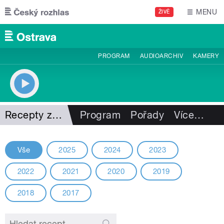
Přejít k hlavnímu obsahu
MENU
ŽIVĚ
PROGRAM
AUDIOARCHIV
KAMERY
Recepty z minulých ročníků
Program
Pořady
Více
…
Vše
2025
2024
2023
2022
2021
2020
2019
2018
2017