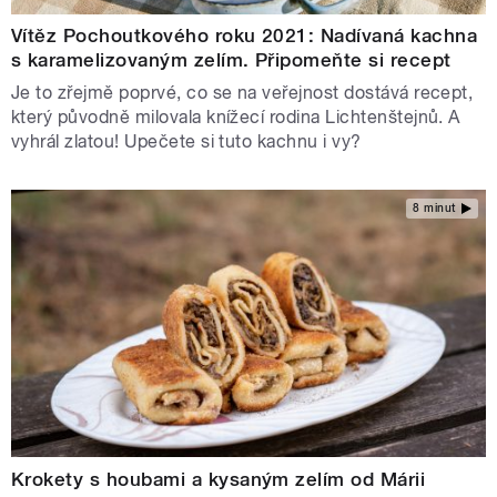
Vítěz Pochoutkového roku 2021: Nadívaná kachna
s karamelizovaným zelím. Připomeňte si recept
Je to zřejmě poprvé, co se na veřejnost dostává recept,
který původně milovala knížecí rodina Lichtenštejnů. A
vyhrál zlatou! Upečete si tuto kachnu i vy?
8 minut
Krokety s houbami a kysaným zelím od Márii