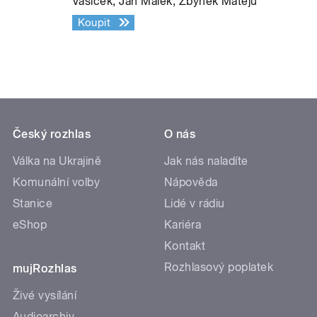
Vašíček, Jan Málek, Zbyněk Matějů
Koupit
Český rozhlas
O nás
Válka na Ukrajině
Jak nás naladíte
Komunální volby
Nápověda
Stanice
Lidé v rádiu
eShop
Kariéra
Kontakt
Rozhlasový poplatek
mujRozhlas
Živé vysílání
Audioarchiv