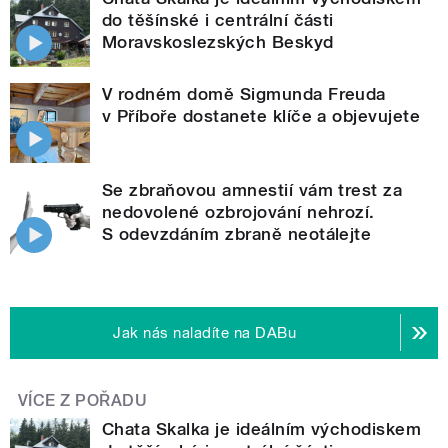
do těšínské i centrální části
Moravskoslezských Beskyd
V rodném domě Sigmunda Freuda
v Příboře dostanete klíče a objevujete
Se zbraňovou amnestií vám trest za
nedovolené ozbrojování nehrozí.
S odevzdáním zbraně neotálejte
Jak nás naladíte na DABu
VÍCE Z POŘADU
Chata Skalka je ideálním východiskem