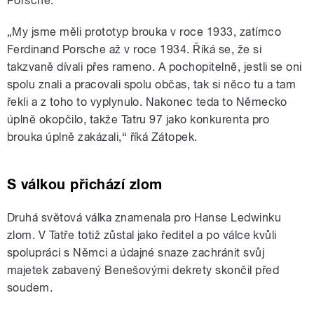
Porsche.
„My jsme měli prototyp brouka v roce 1933, zatímco
Ferdinand Porsche až v roce 1934. Říká se, že si
takzvaně dívali přes rameno. A pochopitelně, jestli se oni
spolu znali a pracovali spolu občas, tak si něco tu a tam
řekli a z toho to vyplynulo. Nakonec teda to Německo
úplně okopčilo, takže Tatru 97 jako konkurenta pro
brouka úplně zakázali,“ říká Zátopek.
S válkou přichází zlom
Druhá světová válka znamenala pro Hanse Ledwinku
zlom. V Tatře totiž zůstal jako ředitel a po válce kvůli
spolupráci s Němci a údajné snaze zachránit svůj
majetek zabavený Benešovými dekrety skončil před
soudem.