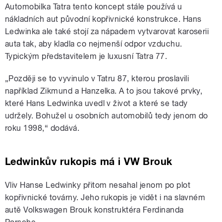
Automobilka Tatra tento koncept stále používá u
nákladních aut původní kopřivnické konstrukce. Hans
Ledwinka ale také stojí za nápadem vytvarovat karoserii
auta tak, aby kladla co nejmenší odpor vzduchu.
Typickým představitelem je luxusní Tatra 77.
„Později se to vyvinulo v Tatru 87, kterou proslavili
například Zikmund a Hanzelka. A to jsou takové prvky,
které Hans Ledwinka uvedl v život a které se tady
udržely. Bohužel u osobních automobilů tedy jenom do
roku 1998,“ dodává.
Ledwinkův rukopis má i VW Brouk
Vliv Hanse Ledwinky přitom nesahal jenom po plot
kopřivnické továrny. Jeho rukopis je vidět i na slavném
autě Volkswagen Brouk konstruktéra Ferdinanda