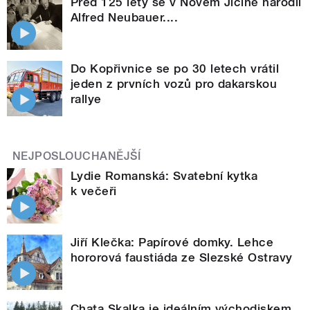
Před 125 lety se v Novém Jičíně narodil
Alfred Neubauer....
Do Kopřivnice se po 30 letech vrátil
jeden z prvních vozů pro dakarskou
rallye
NEJPOSLOUCHANĚJŠÍ
Lydie Romanská: Svatební kytka
k večeři
Jiří Klečka: Papírové domky. Lehce
hororová faustiáda ze Slezské Ostravy
Chata Skalka je ideálním východiskem