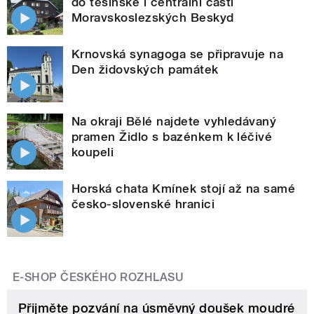
do těšínské i centrální části
Moravskoslezských Beskyd
Krnovská synagoga se připravuje na
Den židovských památek
Na okraji Bělé najdete vyhledávaný
pramen Židlo s bazénkem k léčivé
koupeli
Horská chata Kmínek stojí až na samé
česko-slovenské hranici
E-SHOP ČESKÉHO ROZHLASU
Přijměte pozvání na úsměvný doušek moudré