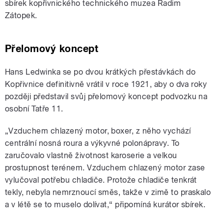
sbírek kopřivnického technického muzea Radim
Zátopek.
Přelomový koncept
Hans Ledwinka se po dvou krátkých přestávkách do
Kopřivnice definitivně vrátil v roce 1921, aby o dva roky
později představil svůj přelomový koncept podvozku na
osobní Tatře 11.
„Vzduchem chlazený motor, boxer, z něho vychází
centrální nosná roura a výkyvné polonápravy. To
zaručovalo vlastně životnost karoserie a velkou
prostupnost terénem. Vzduchem chlazený motor zase
vylučoval potřebu chladiče. Protože chladiče tenkrát
tekly, nebyla nemrznoucí směs, takže v zimě to praskalo
a v létě se to muselo dolívat,“ připomíná kurátor sbírek.