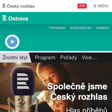
Přejít k hlavnímu obsahu
MENU
ŽIVĚ
PROGRAM
AUDIOARCHIV
KAMERY
Životní styl
Program
Pořady
Více
…