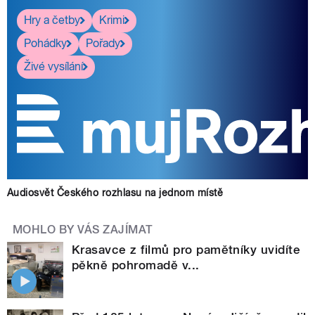
Hry a četby
Krimi
Pohádky
Pořady
Živé vysílání
Audiosvět Českého rozhlasu na jednom místě
MOHLO BY VÁS ZAJÍMAT
Krasavce z filmů pro pamětníky uvidíte
pěkně pohromadě v...