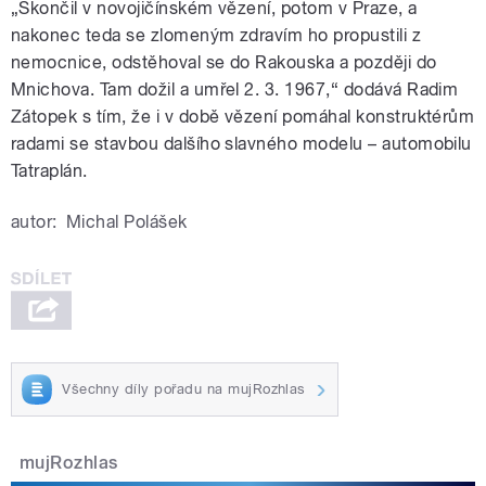
„Skončil v novojičínském vězení, potom v Praze, a
nakonec teda se zlomeným zdravím ho propustili z
nemocnice, odstěhoval se do Rakouska a později do
Mnichova. Tam dožil a umřel 2. 3. 1967,“ dodává Radim
Zátopek s tím, že i v době vězení pomáhal konstruktérům
radami se stavbou dalšího slavného modelu – automobilu
Tatraplán.
autor:
Michal Polášek
Všechny díly pořadu na mujRozhlas
mujRozhlas