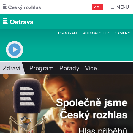
Přejít k hlavnímu obsahu
MENU
ŽIVĚ
PROGRAM
AUDIOARCHIV
KAMERY
Zdraví
Program
Pořady
Více
…