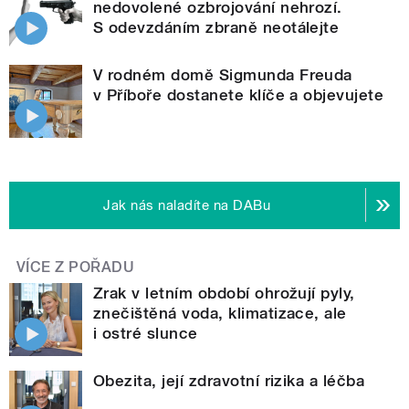
nedovolené ozbrojování nehrozí.
S odevzdáním zbraně neotálejte
V rodném domě Sigmunda Freuda
v Příboře dostanete klíče a objevujete
Jak nás naladíte na DABu
VÍCE Z POŘADU
Zrak v letním období ohrožují pyly,
znečištěná voda, klimatizace, ale
i ostré slunce
Obezita, její zdravotní rizika a léčba