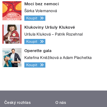
Moci bez nemoci
Šárka Volemanová
Koupit
Klukoviny Uršuly Klukové
Uršula Kluková – Patrik Rozehnal
Koupit
Operette gala
Kateřina Kněžíková a Adam Plachetka
Koupit
Český rozhlas
O nás