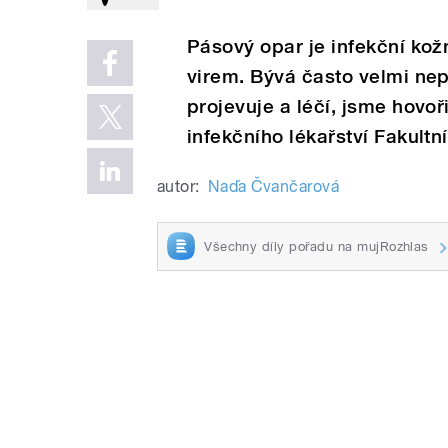
Pásový opar je infekční ko
virem. Bývá často velmi nep
projevuje a léčí, jsme hovoř
infekčního lékařství Fakult
autor:
Naďa Čvančarová
Všechny díly pořadu na mujRozhlas