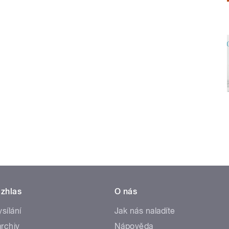
zhlas
O nás
ysílání
Jak nás naladíte
rchiv
Nápověda