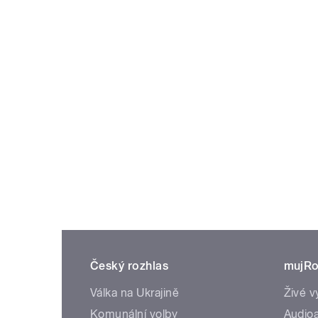
Český rozhlas
mujRo
Válka na Ukrajině
Živé v
Komunální volby
Audioa