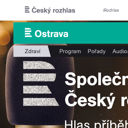
Přejít k hlavnímu obsahu
iRozhlas
Zdraví
Program
Pořady
Audio