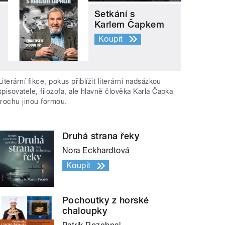
Setkání s
Karlem Čapkem
Koupit
Literární fikce, pokus přiblížit literární nadsázkou
spisovatele, filozofa, ale hlavně člověka Karla Čapka
trochu jinou formou.
Druhá strana řeky
Nora Eckhardtová
Koupit
Pochoutky z horské
chaloupky