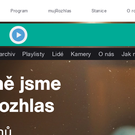
Program
mujRozhlas
Stanice
O r
archiv
Playlisty
Lidé
Kamery
O nás
Jak 