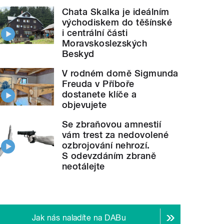
Chata Skalka je ideálním
východiskem do těšínské
i centrální části
Moravskoslezských
Beskyd
V rodném domě Sigmunda
Freuda v Příboře
dostanete klíče a
objevujete
Se zbraňovou amnestií
vám trest za nedovolené
ozbrojování nehrozí.
S odevzdáním zbraně
neotálejte
Jak nás naladíte na DABu