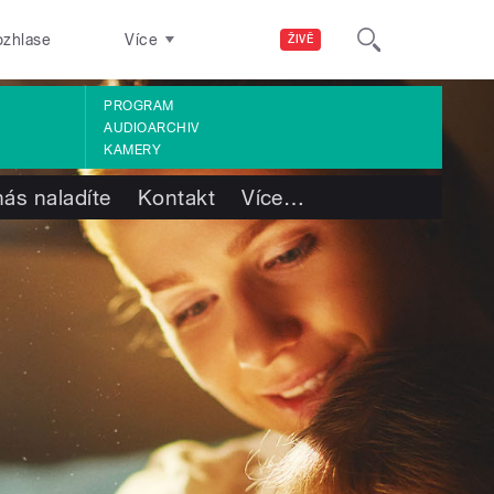
ozhlase
Více
ŽIVĚ
PROGRAM
AUDIOARCHIV
KAMERY
nás naladíte
Kontakt
Více
…