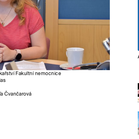
ékařství Fakultní nemocnice
las
ďa Čvančarová