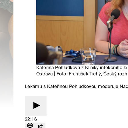
Kateřina Pohludková z Kliniky infekčního l
Ostrava | Foto:
František Tichý
, Český rozh
Lékárnu s Kateřinou Pohludkovou moderuje Na
22:16