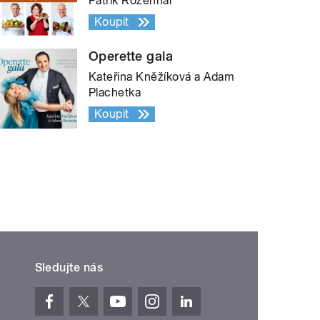
Patrik Rozehnal
Koupit
Operette gala
Kateřina Kněžíková a Adam
Plachetka
Koupit
Sledujte nás