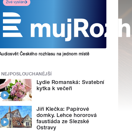
Živé vysílání
Audiosvět Českého rozhlasu na jednom místě
NEJPOSLOUCHANĚJŠÍ
Lydie Romanská: Svatební
kytka k večeři
Jiří Klečka: Papírové
domky. Lehce hororová
faustiáda ze Slezské
Ostravy