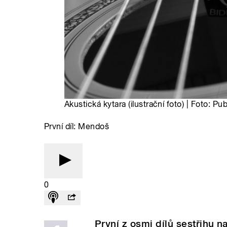
Akustická kytara (ilustrační foto) | Foto: Pu
První díl: Mendoš
0
První z osmi dílů sestřihu 