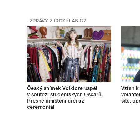
ZPRÁVY Z IROZHLAS.CZ
Český snímek Volklore uspěl
Vztah k 
v soutěži studentských Oscarů.
volante
Přesné umístění určí až
sítě, u
ceremoniál