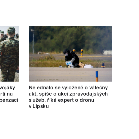
 vojáky
Nejednalo se vyloženě o válečný
rti na
akt, spíše o akci zpravodajských
mpenzaci
služeb, říká expert o dronu
v Lipsku