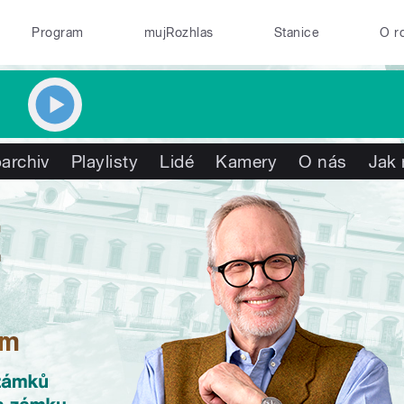
Program
mujRozhlas
Stanice
O r
archiv
Playlisty
Lidé
Kamery
O nás
Jak 