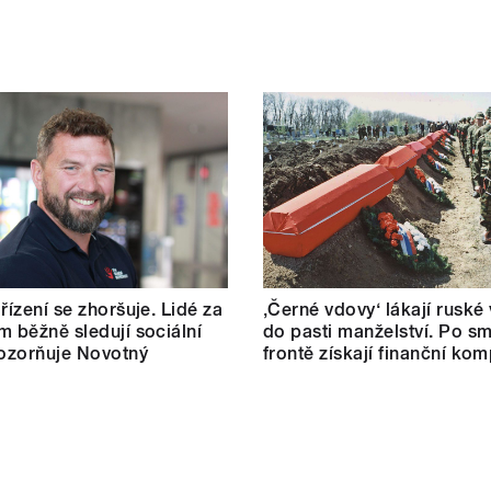
řízení se zhoršuje. Lidé za
‚Černé vdovy‘ lákají ruské
m běžně sledují sociální
do pasti manželství. Po sm
pozorňuje Novotný
frontě získají finanční ko