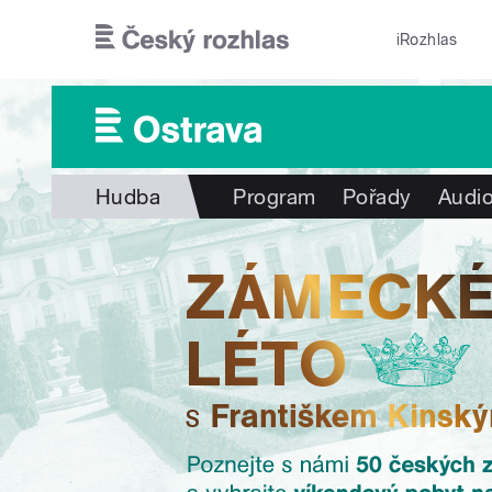
Přejít k hlavnímu obsahu
iRozhlas
Hudba
Program
Pořady
Audio