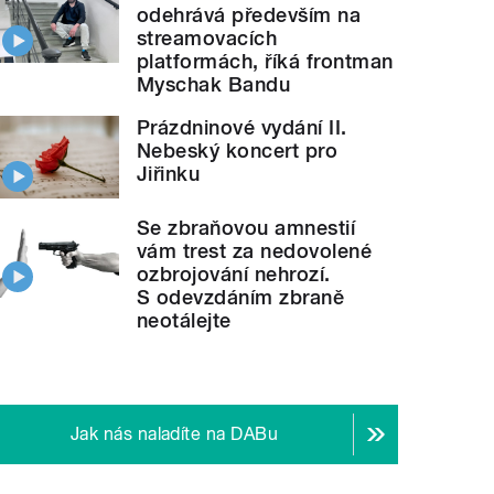
odehrává především na
streamovacích
platformách, říká frontman
Myschak Bandu
Prázdninové vydání II.
Nebeský koncert pro
Jiřinku
Se zbraňovou amnestií
vám trest za nedovolené
ozbrojování nehrozí.
S odevzdáním zbraně
neotálejte
Jak nás naladíte na DABu