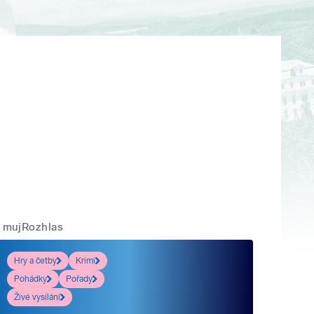
mujRozhlas
Hry a četby
Krimi
Pohádky
Pořady
Živé vysílání