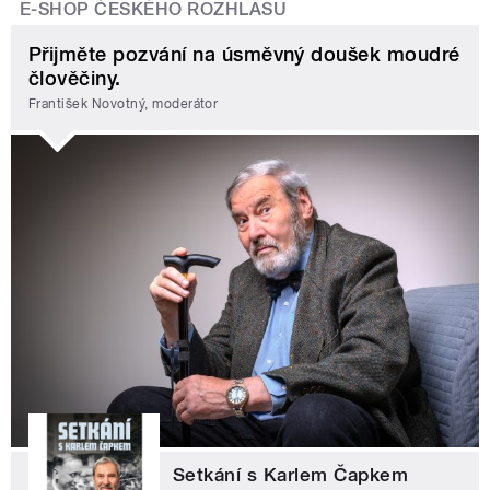
E-SHOP ČESKÉHO ROZHLASU
Přijměte pozvání na úsměvný doušek moudré
člověčiny.
František Novotný, moderátor
Setkání s Karlem Čapkem