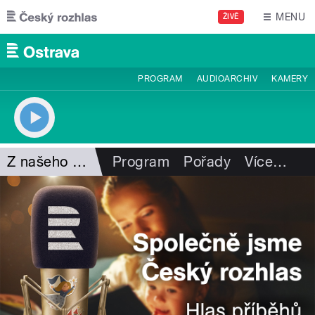
Přejít k hlavnímu obsahu
MENU
ŽIVĚ
PROGRAM
AUDIOARCHIV
KAMERY
Z našeho vysílání
Program
Pořady
Více
…