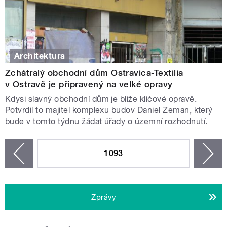
Architektura
Zchátralý obchodní dům Ostravica-Textilia
v Ostravě je připravený na velké opravy
Kdysi slavný obchodní dům je blíže klíčové opravě.
Potvrdil to majitel komplexu budov Daniel Zeman, který
bude v tomto týdnu žádat úřady o územní rozhodnutí.
STRÁNKY
1093
n
zí
Zprávy