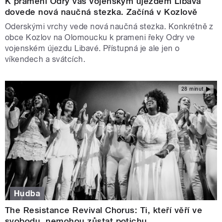
K prameni Odry vás vojenským újezdem Libavá
dovede nová naučná stezka. Začíná v Kozlově
Oderskými vrchy vede nová naučná stezka. Konkrétně z
obce Kozlov na Olomoucku k prameni řeky Odry ve
vojenském újezdu Libavé. Přístupná je ale jen o
víkendech a svátcích.
28 minut
Hudba
The Resistance Revival Chorus: Ti, kteří věří ve
svobodu, nemohou zůstat potichu