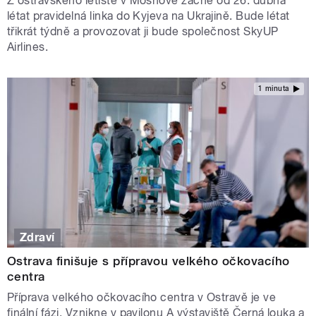
Z ostravského letiště v Mošnově začne od 26. dubna
létat pravidelná linka do Kyjeva na Ukrajině. Bude létat
třikrát týdně a provozovat ji bude společnost SkyUP
Airlines.
1 minuta
Zdraví
Ostrava finišuje s přípravou velkého očkovacího
centra
Příprava velkého očkovacího centra v Ostravě je ve
finální fázi. Vznikne v pavilonu A výstaviště Černá louka a